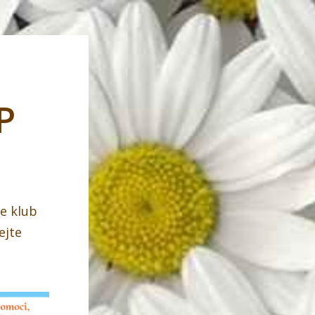
P
že klub
ejte