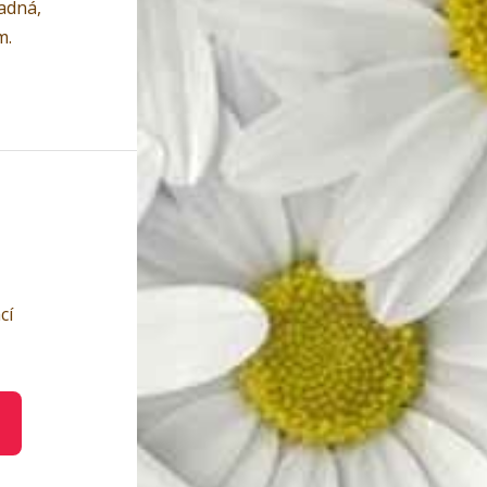
adná,
m.
cí