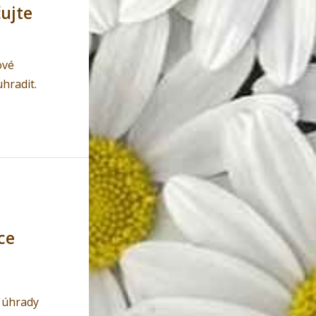
čujte
ové
uhradit.
ce
 úhrady