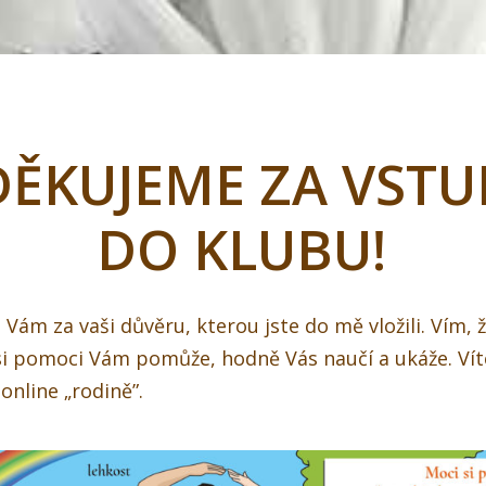
DĚKUJEME ZA VSTU
DO KLUBU!
 Vám za vaši důvěru, kterou jste do mě vložili. Vím, 
si pomoci Vám pomůže, hodně Vás naučí a ukáže. Vít
 online „rodině”.