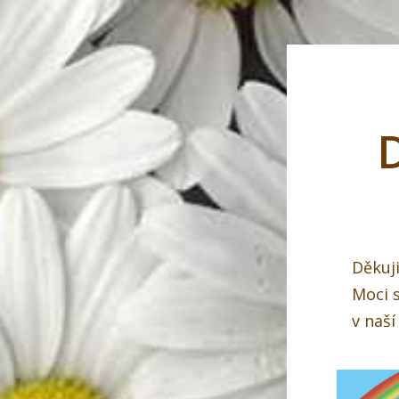
Děkuji
Moci 
v naší