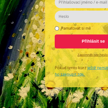
Pamatovat si mě
Přihlásit se
Zapomněli jste heslo
Pokud tento kurz
ještě nemát
ho zakoupit zde.