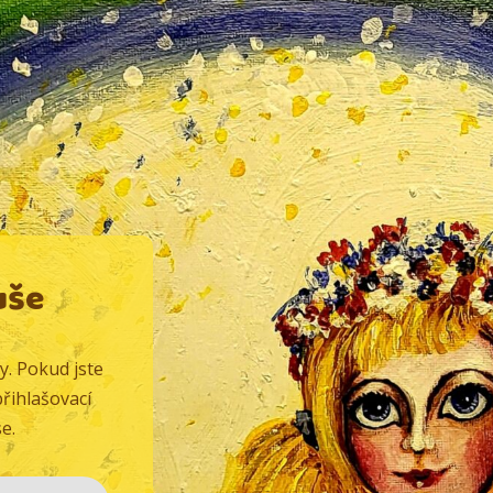
uše
y. Pokud jste
řihlašovací
e.