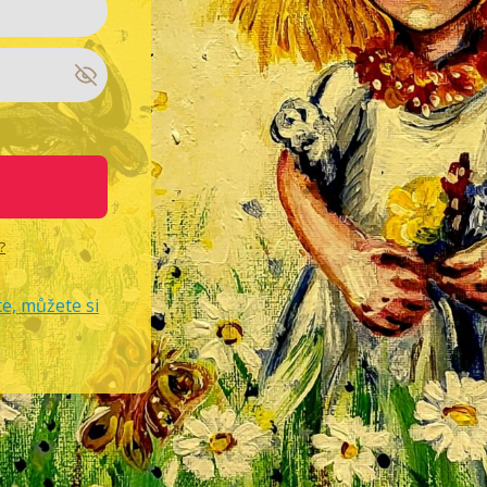
?
e, můžete si