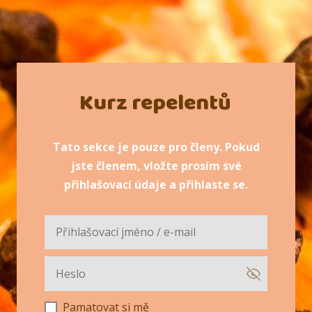
Kurz repelentů
Tato sekce je pouze pro členy. Pokud
jste členem, vložte prosím své
přihlašovací údaje a přihlaste se.
Pamatovat si mě