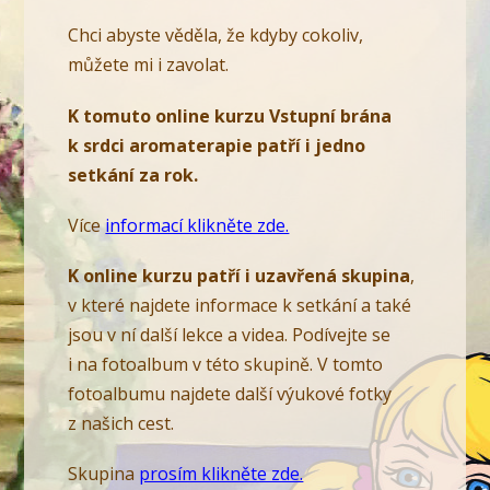
Chci abyste věděla, že kdyby cokoliv,
můžete mi i zavolat.
K tomuto online kurzu Vstupní brána
k srdci aromaterapie patří i jedno
setkání za rok.
Více
informací klikněte zde.
K online kurzu patří i uzavřená skupina
,
v které najdete informace k setkání a také
jsou v ní další lekce a videa. Podívejte se
i na fotoalbum v této skupině. V tomto
fotoalbumu najdete další výukové fotky
z našich cest.
Skupina
prosím klikněte zde.