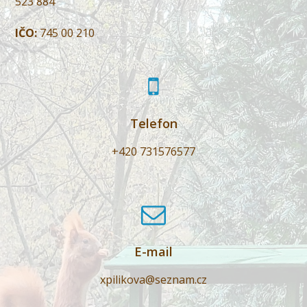
523 884
IČO:
745 00 210
Telefon
+420 731576577
E-mail
xpilikova@seznam.cz