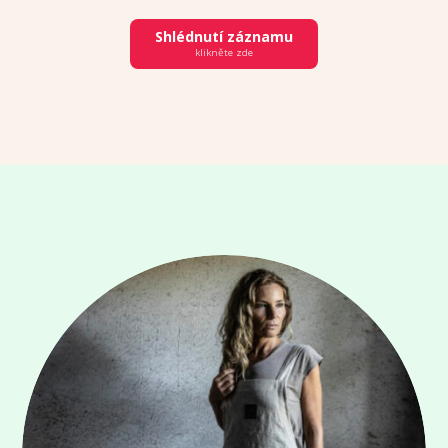
Shlédnutí záznamu
klikněte zde