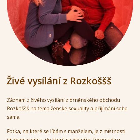
Živé vysílání z Rozkoššš
Záznam z živého vysílání z brněnského obchodu
Rozkoššš na téma ženské sexuality a přijímání sebe
sama.
Fotka, na které se líbám s manželem, je z místnosti
jménem vagína, do které se jde přes černou díru.