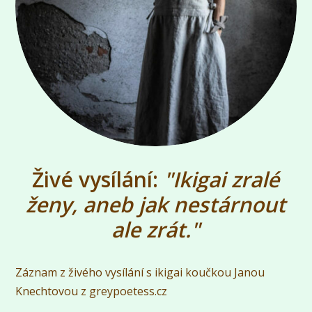
Živé vysílání:
"Ikigai zralé
ženy, aneb jak nestárnout
ale zrát."
Záznam z živého vysílání s ikigai koučkou Janou
Knechtovou z greypoetess.cz