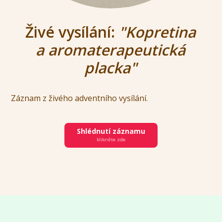
Živé vysílání:
"Kopretina
a aromaterapeutická
placka"
Záznam z živého adventního vysílání.
Shlédnutí záznamu
klikněte zde