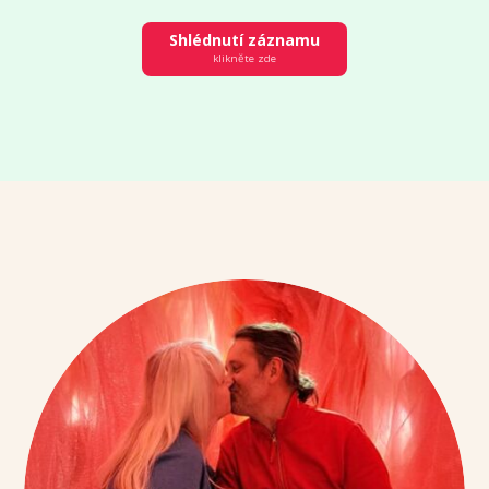
Shlédnutí záznamu
klikněte zde