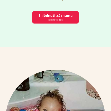
Shlédnutí záznamu
klikněte zde