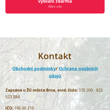
vysílání zdarma
klikni zde
Kontakt
Obchodní podmínky
/
Ochrana osobních
údajů
Zapsána u ŽÚ města Brna, evid. číslo:
370 200 - 825
523 884
IČO:
745 00 210