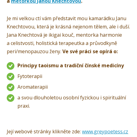
a
metorkou Janou Knechtovou
.
Je mi velkou ctí vám představit mou kamarádku Janu
Knechtovou, která je krásná nejenom tělem, ale i duší.
Jana Knechtová je ikigai kouč, mentorka harmonie
a celistvosti, holistická terapeutka a průvodkyně
peri/menopauzou ženy.
Ve své práci se opírá o:
Principy taoismu a tradiční čínské medicíny
Fytoterapii
Aromaterapii
a svou dlouholetou osobní fyzickou i spirituální
praxi.
Její webové stránky klikněte zde:
www.greypoetess.cz