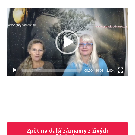
Video
přehrávač
00:00
|
46:06
1.00x
Zpět na další záznamy z živých