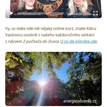
00:00
|
39:33
1.00x
Vy, co máte ode mě nějaký online kurz, znáte Kláru
Vackovou osobně z našeho každoročního setkání
s názvem
Z počítače do života
.
O co jde klikněte zde
.