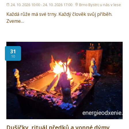
24. 10. 2026 10:00 - 24. 10. 2026 17:00
Brno Bystrc u nás v lese
Každá růže má své trny. Každý člověk svůj příběh.
Zveme…
31
10
Dušičky, rituál předků a vonné dýmy