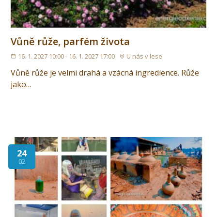
Vůně růže, parfém života
16. 1. 2027 10:00 - 16. 1. 2027 17:00
U nás v lese
Vůně růže je velmi drahá a vzácná ingredience. Růže
jako…
24
02