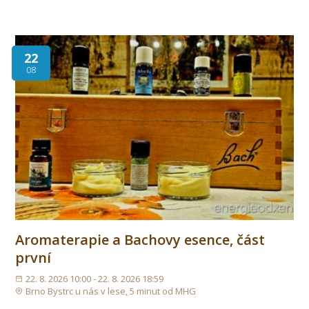
22
08
Aromaterapie a Bachovy esence, část
první
22. 8. 2026 10:00 - 22. 8. 2026 18:59
Brno Bystrc u nás v lese, 5 minut od MHG