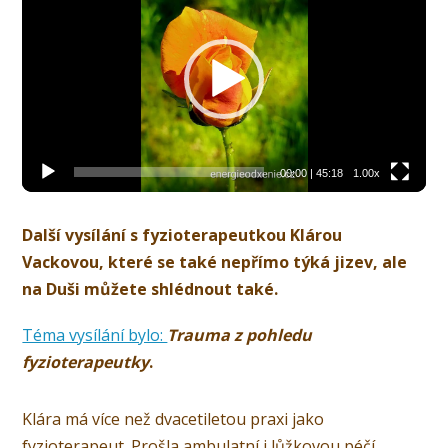
přehrávač
00:00
|
45:18
1.00x
Další vysílání s fyzioterapeutkou Klárou
Vackovou, které se také nepřímo týká jizev, ale
na Duši můžete shlédnout také.
Téma vysílání bylo:
Trauma z pohledu
fyzioterapeutky
.
Klára má více než dvacetiletou praxi jako
fyzioterapeut. Prošla ambulatní i lůžkovou péčí