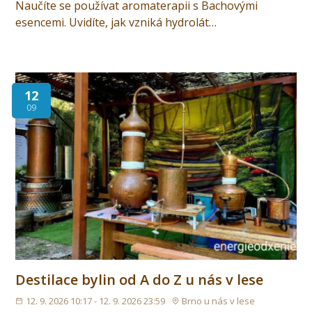
Naučíte se používat aromaterapii s Bachovými
esencemi. Uvidíte, jak vzniká hydrolát…
12
09
Destilace bylin od A do Z u nás v lese
12. 9. 2026 10:17 - 12. 9. 2026 23:59
Brno u nás v lese