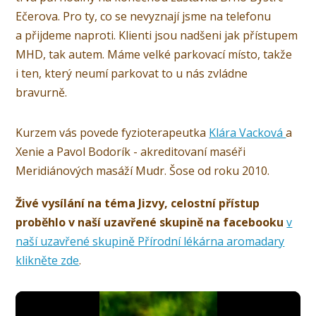
Ečerova. Pro ty, co se nevyznají jsme na telefonu
a přijdeme naproti. Klienti jsou nadšeni jak přístupem
MHD, tak autem. Máme velké parkovací místo, takže
i ten, který neumí parkovat to u nás zvládne
bravurně.
Kurzem vás povede fyzioterapeutka
Klára Vacková
a
Xenie a Pavol Bodorík - akreditovaní maséři
Meridiánových masáží Mudr. Šose od roku 2010.
Živé vysílání na téma Jizvy, celostní přístup
proběhlo v naší uzavřené skupině na facebooku
v
naší uzavřené skupině Přírodní lékárna aromadary
klikněte zde
.
Video