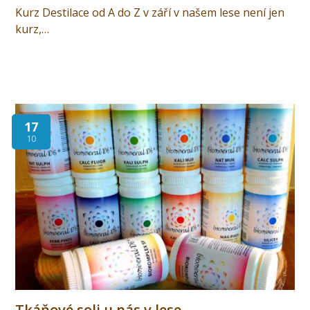
Kurz Destilace od A do Z v září v našem lese není jen
kurz,…
17
10
Tkáňové soli u nás v lese