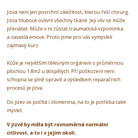
Jizva není jen povrchní záležitost, kterou řeší chirurg.
Jizva hluboce ovlivní všechny tkáně. Její vliv se může
přenášet. Může v ní zůstat traumatická vzpomínka
a zaseklá emoce. Proto jsme pro vás vymysleli
zajímavý kurz.
Kůže je největším tělesným orgánem s průměrnou
plochou 1.8m2 u dospělých. Při poškození není
schopna se plně opravit a výsledkem reparačních
procesů je jizva.
Do jizev se počítá i zlomenina, na to je potřeba také
myslet.
V jizvě by měla být rovnoměrná normální
citlivost, a to i v jejím okolí.