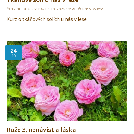
17. 10. 2026 09:18 - 17. 10. 2026 10:59
Brno Bystrc
Kurz o tkáňových solích u nás v lese
24
10
Růže 3, nenávist a láska