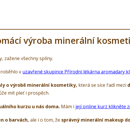
mácí výroba minerální kosmet
, zažene všechny splíny.
proběhlo v
uzavřené skupince Přírodní lékárna aromadary kl
ly o výrobě minerální kosmetiky,
která se sice řadí mezi
d
že mít pleť i prospěch.
duálního kurzu u nás doma.
Mám i
její online kurz klikněte 
en o barvách,
ale i o tom, že
správný minerální makeup do