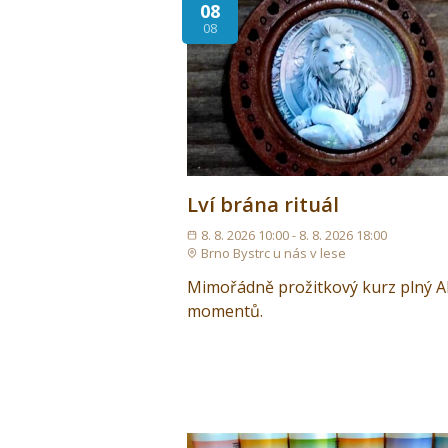
08
08
Lví brána rituál
8. 8. 2026 10:00 - 8. 8. 2026 18:00
Brno Bystrc u nás v lese
Mimořádně prožitkový kurz plný 
momentů.