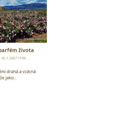
parfém života
- 16. 1. 2027 17:00
lmi drahá a vzácná
ůže jako…