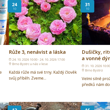
24
31
10
10
Růže 3, nenávist a láska
Dušičky, ri
a vonné dý
24. 10. 2026 10:00 - 24. 10. 2026 17:00
Brno Bystrc u nás v lese
31. 10. 2026 10:00
Brno Bystrci
e
Každá růže má své trny. Každý člověk
svůj příběh. Zveme…
Velmi silně pro
předků nám dodá