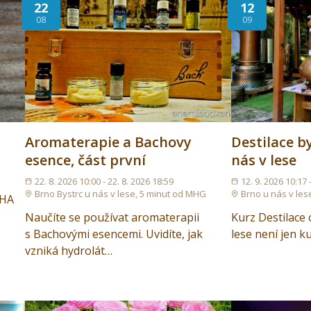
22
12
08
09
Aromaterapie a Bachovy
Destilace by
esence, část první
nás v lese
22. 8. 2026 10:00 - 22. 8. 2026 18:59
12. 9. 2026 10:17 
Brno Bystrc u nás v lese, 5 minut od MHG
Brno u nás v les
AHA
Naučíte se používat aromaterapii
Kurz Destilace 
s Bachovými esencemi. Uvidíte, jak
lese není jen k
vzniká hydrolát…