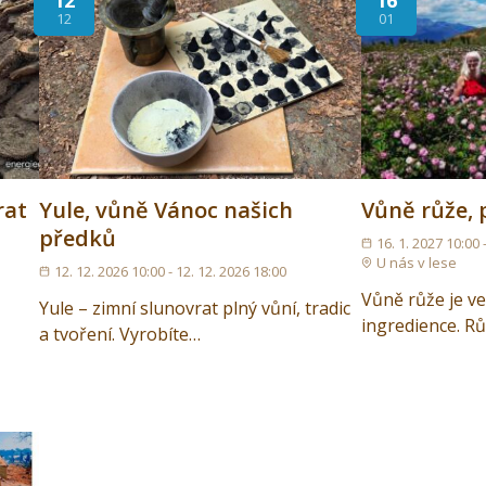
12
16
12
01
rat
Yule, vůně Vánoc našich
Vůně růže, 
předků
16. 1. 2027 10:00 
U nás v lese
12. 12. 2026 10:00 - 12. 12. 2026 18:00
Vůně růže je ve
Yule – zimní slunovrat plný vůní, tradic
ingredience. R
a tvoření. Vyrobíte…