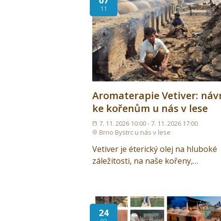
07
11
Aromaterapie Vetiver: náv
ke kořenům u nás v lese
7. 11. 2026 10:00 - 7. 11. 2026 17:00
Brno Bystrc u nás v lese
Vetiver je éterický olej na hluboké
záležitosti, na naše kořeny,…
24
02