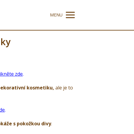
MENU
iky
ikněte zde
.
ekorativní kosmetiku,
ale je to
zde
.
káže s pokožkou divy
.