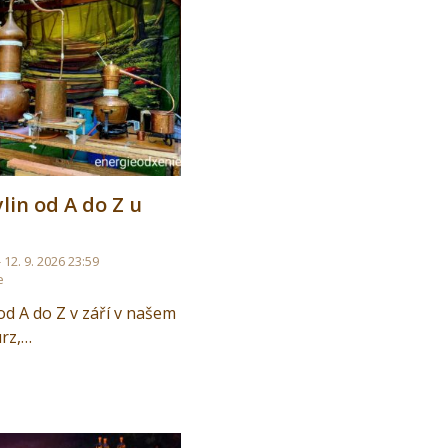
lin od A do Z u
- 12. 9. 2026 23:59
e
od A do Z v září v našem
urz,…