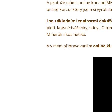
A protože mám i online kurz od Míši
online kurzu, který jsem si vyrobila
I
se základními znalostmi doká
pleti, krásné tvářenky, stíny... O 
Minerální kosmetika.
A v mém připravovaném
online kl
Video
přehrávač