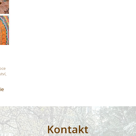
roce
tví,
ie
Kontakt