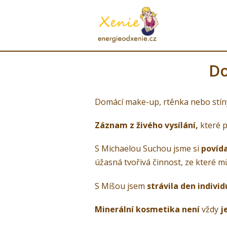
Do
Domácí make-up, rtěnka nebo stíny
Záznam z živého vysílání,
které 
S Michaelou Suchou jsme si
povída
úžasná tvořivá činnost, ze které mů
S Míšou jsem
strávila den indivi
Minerální kosmetika není
vždy
j