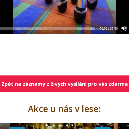
00:00
|
37:50
Zpět na záznamy z živých vysílání pro vás zdarma
Akce u nás v lese: