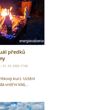
tuál předků
my
 - 31. 10. 2026 17:00
žitkový kurz. Uctění
 vnitřní klid,…