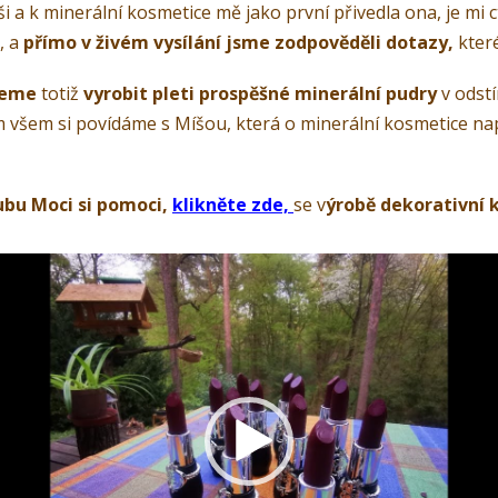
 a k minerální kosmetice mě jako první přivedla ona, je mi c
, a
přímo v živém vysílání jsme zodpověděli dotazy,
které
žeme
totiž
vyrobit pleti prospěšné minerální pudry
v odst
tom všem si povídáme s Míšou, která o minerální kosmetice nap
ubu Moci si pomoci,
klikněte zde,
se v
ýrobě dekorativní