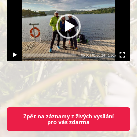
přehrávač
00:00
|
01:08:24
1.00x
Zpět na záznamy z živých vysílání
pro vás zdarma