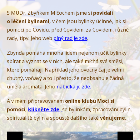
S MUDr. Zbyňkem Mlčochem jsme si
povídali
o léčení bylinami,
v čem jsou bylinky účinné, jak si
pomoci po Covidu, před Covidem, za Covidem, různě
rady, tipy. Jeho web
plný rad je zde
.
Zbynďa pomáhá mnoha lidem nejenom učit bylinky
sbírat a vyznat se v nich, ale také míchá své směsi,
které pomáhají. Například jeho ovocný čaj je velmi
chutný, voňavý a to i přesto, že neobsahuje žádná
umělá aromata. Jeho
nabídka je zde
.
A v mém připravovaném
online klubu Moci si
pomoci,
klikněte zde,
se bylinkám, zpracování bylin,
spiritualitě bylin a spoustě dalšího také
věnujeme.
Video