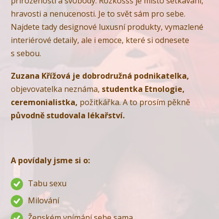
přirozenosti a svobody. Rozkoššš je místo setkávání,
hravosti a nenucenosti. Je to svět sám pro sebe.
Najdete tady designové luxusní produkty, vymazlené
interiérové detaily, ale i emoce, které si odnesete
s sebou.
Zuzana Křížová je dobrodružná podnikatelka,
objevovatelka neznáma,
studentka Etnologie,
ceremonialistka,
požitkářka. A to prosím pěkně
původně studovala lékařství.
A povídaly jsme si o:
Tabu sexu
Milování
Ženském vnímání sebe sama