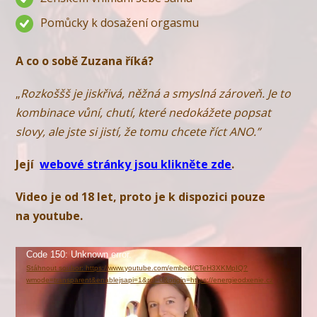
Pomůcky k dosažení orgasmu
A co o sobě Zuzana říká?
„
Rozkoššš je jiskřivá, něžná a smyslná zároveň. Je to
kombinace vůní, chutí, které nedokážete popsat
slovy, ale jste si jistí, že tomu chcete říct ANO.”
Její
webové stránky jsou klikněte zde
.
Video je od 18 let, proto je k dispozici pouze
na youtube.
Video
Code 150: Unknown error.
Stáhnout soubor: https://www.youtube.com/embed/CTeH3XKMpIQ?
přehrávač
wmode=transparent&enablejsapi=1&rel=0&origin=https://energieodxenie.cz