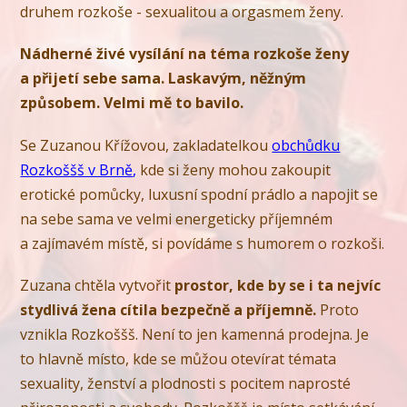
druhem rozkoše - sexualitou a orgasmem ženy.
Nádherné živé vysílání na téma rozkoše ženy
a přijetí sebe sama. Laskavým, něžným
způsobem. Velmi mě to bavilo.
Se Zuzanou Křížovou, zakladatelkou
obchůdku
Rozkoššš v Brně
,
kde si ženy mohou zakoupit
erotické pomůcky, luxusní spodní prádlo a napojit se
na sebe sama ve velmi energeticky příjemném
a zajímavém místě, si povídáme s humorem o rozkoši.
Zuzana chtěla vytvořit
prostor, kde by se i ta nejvíc
stydlivá žena cítila bezpečně a příjemně.
Proto
vznikla Rozkoššš. Není to jen kamenná prodejna. Je
to hlavně místo, kde se můžou otevírat témata
sexuality, ženství a plodnosti s pocitem naprosté