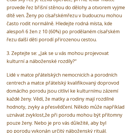
provede řez břišní stěnou do dělohy a otvorem vyjme
dítě ven. Ženy po císařskémřezu v budoucnu mohou
často rodit normálně. Hledejte rodná místa, kde
alespoň 6 žen z 10 (60%) po prodělaném císařském
řezu další děti porodí přirozenou cestou.
3. Zeptejte se: „Jak se u vás mohou projevovat
kulturní a náboženské rozdíly?“
Lidé v matce přátelských nemocnicích a porodních
centrech a matce přátelský kvalifikovaný doprovod
domácího porodu jsou citliví ke kulturnímu zázemí
každé ženy. Vědí, že matky a rodiny mají rozdílné
hodnoty, zvyky a přesvědčení. Někdo může například
uznávat zvyklost,že při porodu mohou být přítomny
pouze ženy. Nebo je pro vás důležité, aby byl
po porodu vykonán určitý náboženský rituál.