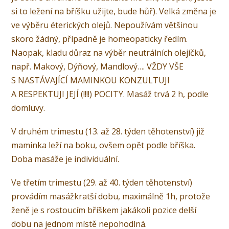
si to ležení na bříšku užijte, bude hůř). Velká změna je
ve výběru éterických olejů. Nepoužívám většinou
skoro žádný, případně je homeopaticky ředím.
Naopak, kladu důraz na výběr neutrálních olejíčků,
např. Makový, Dýňový, Mandlový…. VŽDY VŠE
S NASTÁVAJÍCÍ MAMINKOU KONZULTUJI
A RESPEKTUJI JEJÍ (!!!!) POCITY. Masáž trvá 2 h, podle
domluvy.
V druhém trimestu (13. až 28. týden těhotenství) již
maminka leží na boku, ovšem opět podle bříška.
Doba masáže je individuální.
Ve třetím trimestu (29. až 40. týden těhotenství)
provádím masážkratší dobu, maximálně 1h, protože
ženě je s rostoucím bříškem jakákoli pozice delší
dobu na jednom místě nepohodlná.