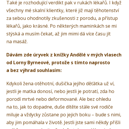
Také je rozhodující verdikt pak v rukách lékařů. I když
všechny mé skalní klientky, které již mají těhotenství
za sebou ohodnotily zkušenosti z porodu, a přístup
lékařů, jako krásné. Po některých maminkách se mi
stýská a musím čekat, až jim mimi dá více času jít
na masáž.
Dávám zde úryvek z knížky Andělé v mých vlasech
od Lorny Byrneové, protože s tímto naprosto
a bez výhrad souhlasím:
Kdykoli žena otěhotní, dušička jejího děťátka už ví,
jestli je matka donosí, nebo jestli je potratí, zda ho
porodí mrtvé nebo deformované. Ale bez ohledu
na to, jak to dopadne, duše dítěte stále své rodiče
miluje a vždycky zůstane po jejich boku – bude s nimi,
aby jim pomáhala v životě. Jestli jste sami někdy přišli