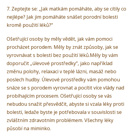
7. Zeptejte se: „Jak matkám pomáháte, aby se cítily co
nejlépe? Jak jim pomáháte snášet porodní bolesti
kromě použití léků?“
Ošetřující osoby by měly vědět, jak vám pomoci
procházet porodem. Měly by znát způsoby, jak se
vyrovnávat s bolestí bez použití léků.Měly by vám
doporučit „úlevové prostředky“, jako například
změnu polohy, relaxaci v teplé lázni, masáž nebo
poslech hudby. Úlevové prostředky vám pomohou
snáze se s porodem vyrovnat a pocítit více vlády nad
probíhajícím procesem. Ošetřující osoby se vás
nebudou snažit přesvědčit, abyste si vzala léky proti
bolesti, ledaže byste je potřebovala v souvislosti se
zvláštním zdravotním problémem. Všechny léky
působí na miminko.