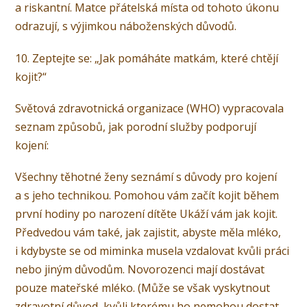
a riskantní. Matce přátelská místa od tohoto úkonu
odrazují, s výjimkou náboženských důvodů.
10. Zeptejte se: „Jak pomáháte matkám, které chtějí
kojit?“
Světová zdravotnická organizace (WHO) vypracovala
seznam způsobů, jak porodní služby podporují
kojení:
Všechny těhotné ženy seznámí s důvody pro kojení
a s jeho technikou. Pomohou vám začít kojit během
první hodiny po narození dítěte Ukáží vám jak kojit.
Předvedou vám také, jak zajistit, abyste měla mléko,
i kdybyste se od miminka musela vzdalovat kvůli práci
nebo jiným důvodům. Novorozenci mají dostávat
pouze mateřské mléko. (Může se však vyskytnout
zdravotní důvod, kvůli kterému ho nemohou dostat