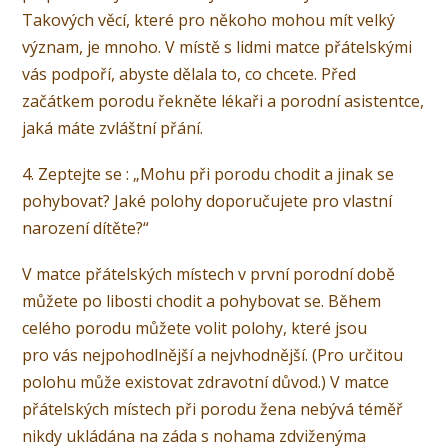
Takových věcí, které pro někoho mohou mít velký
význam, je mnoho. V místě s lidmi matce přátelskými
vás podpoří, abyste dělala to, co chcete. Před
začátkem porodu řekněte lékaři a porodní asistentce,
jaká máte zvláštní přání.
4. Zeptejte se : „Mohu při porodu chodit a jinak se
pohybovat? Jaké polohy doporučujete pro vlastní
narození dítěte?“
V matce přátelských místech v první porodní době
můžete po libosti chodit a pohybovat se. Během
celého porodu můžete volit polohy, které jsou
pro vás nejpohodlnější a nejvhodnější. (Pro určitou
polohu může existovat zdravotní důvod.) V matce
přátelských místech při porodu žena nebývá téměř
nikdy ukládána na záda s nohama zdviženýma