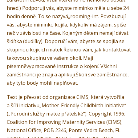
hned.) Podporují vás, abyste miminko měla u sebe 24
hodin denně. To se nazývá„rooming-in“. Povzbuzují
vás, abyste miminko kojila, kdykoliv má zájem, spíše
než v závislosti na čase. Kojeným dětem nemají dávat
šidítka (dudlíky). Doporučí vám, abyste se spojila se
skupinou kojících matek.Řeknou vám, jak kontaktovat
takovou skupinu ve vašem okolí. Mají
písemněvypracované instrukce o kojení. Všichni
zaměstnanci je znají a aplikují.Školí své zaměstnance,
aby tyto body mohli naplňovat.
Text je převzat od organizace CIMS, která vytvořila
a šíří iniciativu„Mother-Friendly Childbirth Initiative“
(„Porodní služby matce přátelské“). Copyright 1996:
Coalition for Improving Maternity Services (CIMS),
National Office, POB 2346, Ponte Vedra Beach, FL