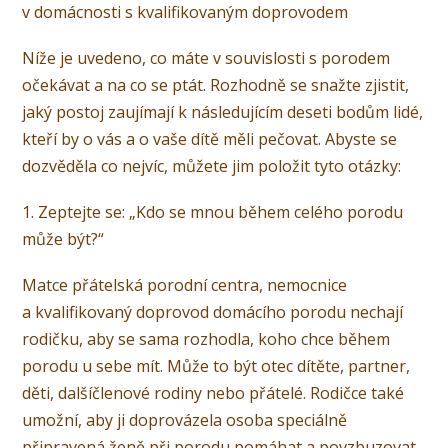
v domácnosti s kvalifikovaným doprovodem
Níže je uvedeno, co máte v souvislosti s porodem
očekávat a na co se ptát. Rozhodně se snažte zjistit,
jaký postoj zaujímají k následujícím deseti bodům lidé,
kteří by o vás a o vaše dítě měli pečovat. Abyste se
dozvěděla co nejvíc, můžete jim položit tyto otázky:
1. Zeptejte se: „Kdo se mnou během celého porodu
může být?“
Matce přátelská porodní centra, nemocnice
a kvalifikovaný doprovod domácího porodu nechají
rodičku, aby se sama rozhodla, koho chce během
porodu u sebe mít. Může to být otec dítěte, partner,
děti, dalšíčlenové rodiny nebo přátelé. Rodičce také
umožní, aby ji doprovázela osoba speciálně
připravená ženě při porodu pomáhat a povzbuzovat