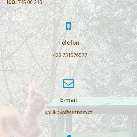
IČO:
745 00 210
Telefon
+420 731576577
E-mail
xpilikova@seznam.cz