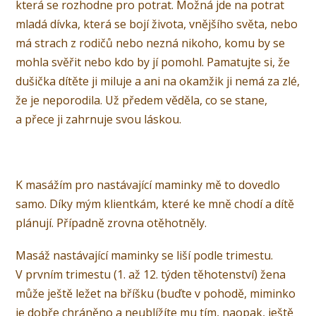
která se rozhodne pro potrat. Možná jde na potrat
mladá dívka, která se bojí života, vnějšího světa, nebo
má strach z rodičů nebo nezná nikoho, komu by se
mohla svěřit nebo kdo by jí pomohl. Pamatujte si, že
dušička dítěte ji miluje a ani na okamžik ji nemá za zlé,
že je neporodila. Už předem věděla, co se stane,
a přece ji zahrnuje svou láskou.
K masážím pro nastávající maminky mě to dovedlo
samo. Díky mým klientkám, které ke mně chodí a dítě
plánují. Případně zrovna otěhotněly.
Masáž nastávající maminky se liší podle trimestu.
V prvním trimestu (1. až 12. týden těhotenství) žena
může ještě ležet na bříšku (buďte v pohodě, miminko
je dobře chráněno a neublížíte mu tím, naopak, ještě