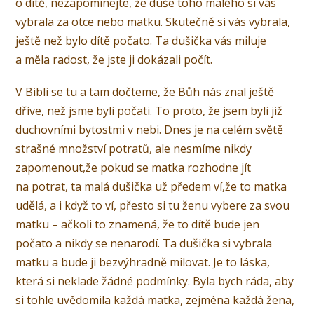
o dítě, nezapomínejte, že duše toho malého si vás
vybrala za otce nebo matku. Skutečně si vás vybrala,
ještě než bylo dítě počato. Ta dušička vás miluje
a měla radost, že jste ji dokázali počít.
V Bibli se tu a tam dočteme, že Bůh nás znal ještě
dříve, než jsme byli počati. To proto, že jsem byli již
duchovními bytostmi v nebi. Dnes je na celém světě
strašné množství potratů, ale nesmíme nikdy
zapomenout,že pokud se matka rozhodne jít
na potrat, ta malá dušička už předem ví,že to matka
udělá, a i když to ví, přesto si tu ženu vybere za svou
matku – ačkoli to znamená, že to dítě bude jen
počato a nikdy se nenarodí. Ta dušička si vybrala
matku a bude ji bezvýhradně milovat. Je to láska,
která si neklade žádné podmínky. Byla bych ráda, aby
si tohle uvědomila každá matka, zejména každá žena,