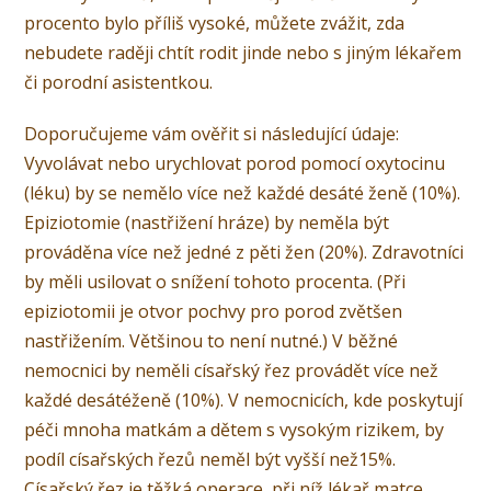
procento bylo příliš vysoké, můžete zvážit, zda
nebudete raději chtít rodit jinde nebo s jiným lékařem
či porodní asistentkou.
Doporučujeme vám ověřit si následující údaje:
Vyvolávat nebo urychlovat porod pomocí oxytocinu
(léku) by se nemělo více než každé desáté ženě (10%).
Epiziotomie (nastřižení hráze) by neměla být
prováděna více než jedné z pěti žen (20%). Zdravotníci
by měli usilovat o snížení tohoto procenta. (Při
epiziotomii je otvor pochvy pro porod zvětšen
nastřižením. Většinou to není nutné.) V běžné
nemocnici by neměli císařský řez provádět více než
každé desátéženě (10%). V nemocnicích, kde poskytují
péči mnoha matkám a dětem s vysokým rizikem, by
podíl císařských řezů neměl být vyšší než15%.
Císařský řez je těžká operace, při níž lékař matce