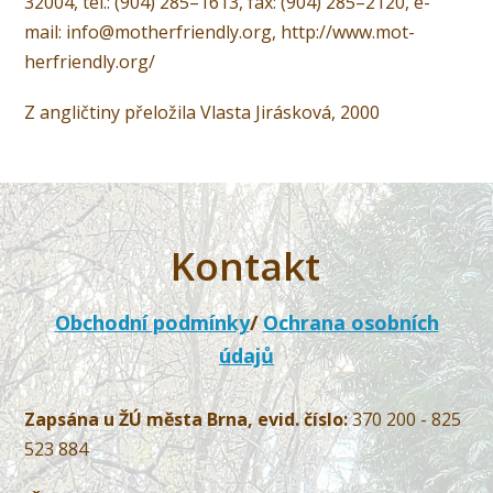
32004, tel.: (904) 285–1613, fax: (904) 285–2120, e-
mail: info@motherfriendly.org, http://www.mot­
herfriendly.or­g/
Z angličtiny přeložila Vlasta Jirásková, 2000
Kontakt
Obchodní podmínky
/
Ochrana osobních
údajů
Zapsána u ŽÚ města Brna, evid. číslo:
370 200 - 825
523 884