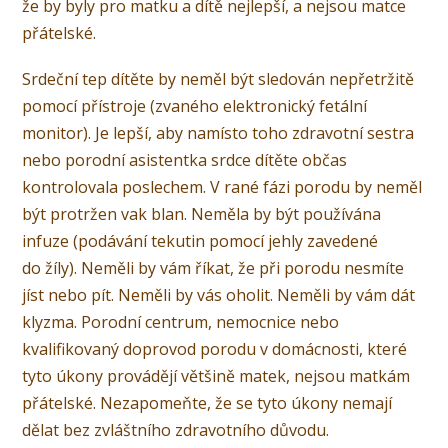
že by byly pro matku a dítě nejlepší, a nejsou matce
přátelské.
Srdeční tep dítěte by neměl být sledován nepřetržitě
pomocí přístroje (zvaného elektronický fetální
monitor). Je lepší, aby namísto toho zdravotní sestra
nebo porodní asistentka srdce dítěte občas
kontrolovala poslechem. V rané fázi porodu by neměl
být protržen vak blan. Neměla by být používána
infuze (podávání tekutin pomocí jehly zavedené
do žíly). Neměli by vám říkat, že při porodu nesmíte
jíst nebo pít. Neměli by vás oholit. Neměli by vám dát
klyzma. Porodní centrum, nemocnice nebo
kvalifikovaný doprovod porodu v domácnosti, které
tyto úkony provádějí většině matek, nejsou matkám
přátelské. Nezapomeňte, že se tyto úkony nemají
dělat bez zvláštního zdravotního důvodu.