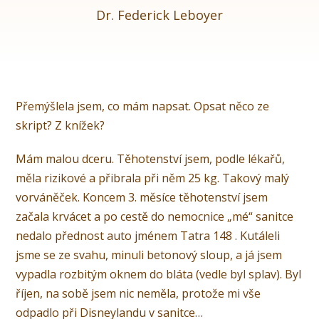
Dr. Federick Leboyer
Přemýšlela jsem, co mám napsat. Opsat něco ze
skript? Z knížek?
Mám malou dceru. Těhotenství jsem, podle lékařů,
měla rizikové a přibrala při něm 25 kg. Takový malý
vorváněček. Koncem 3. měsíce těhotenství jsem
začala krvácet a po cestě do nemocnice „mé“ sanitce
nedalo přednost auto jménem Tatra 148 . Kutáleli
jsme se ze svahu, minuli betonový sloup, a já jsem
vypadla rozbitým oknem do bláta (vedle byl splav). Byl
říjen, na sobě jsem nic neměla, protože mi vše
odpadlo při Disneylandu v sanitce…