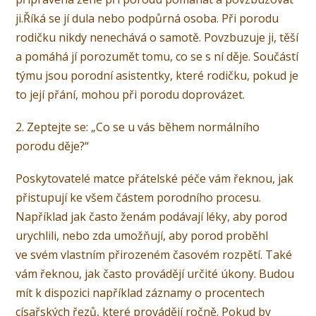
ji.Říká se jí dula nebo podpůrná osoba. Při porodu
rodičku nikdy nenechává o samotě. Povzbuzuje ji, těší
a pomáhá jí porozumět tomu, co se s ní děje. Součástí
týmu jsou porodní asistentky, které rodičku, pokud je
to její přání, mohou při porodu doprovázet.
2. Zeptejte se: „Co se u vás během normálního
porodu děje?“
Poskytovatelé matce přátelské péče vám řeknou, jak
přistupují ke všem částem porodního procesu.
Například jak často ženám podávají léky, aby porod
urychlili, nebo zda umožňují, aby porod proběhl
ve svém vlastním přirozeném časovém rozpětí. Také
vám řeknou, jak často provádějí určité úkony. Budou
mít k dispozici například záznamy o procentech
císařských řezů, které provádějí ročně. Pokud by