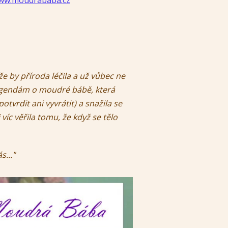
ww.moudrababa.cz
by příroda léčila a už vůbec ne
 legendám o moudré bábě, která
otvrdit ani vyvrátit) a snažila se
íc věřila tomu, že když se tělo
s..."