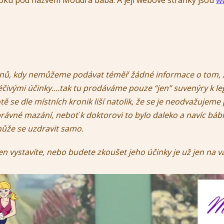
ooku pod názvem Moudrá bába. A její webové stránky jsou
w
ů, kdy nemůžeme podávat téměř žádné informace o tom, že 
éčivými účinky....tak tu prodáváme pouze “jen” suvenýry k
tě se dle místních kronik liší natolik, že se je neodvažujeme p
ávné mazání, neboť k doktorovi to bylo daleko a navíc bábi v
může se uzdravit samo.
jen vystavíte, nebo budete zkoušet jeho účinky je už jen na vá