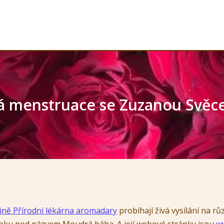
á menstruace se Zuzanou Svě
ině Přírodní lékárna aromadary
probíhají živá vysílání na r