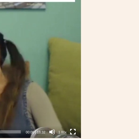
00:00
|
18:32
1.00x