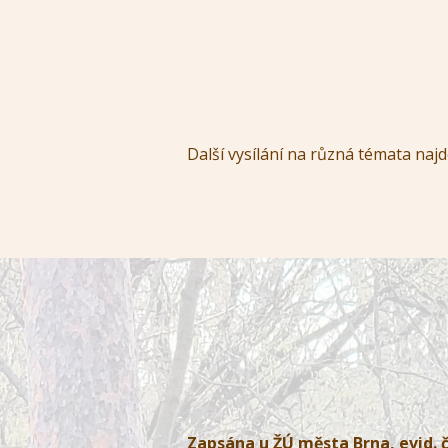
Další vysílání na různá témata naj
Zapsána u ŽÚ města Brna, evid. č