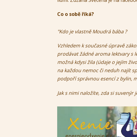
lidmi. Zuzana Svěcená je na faceb
Co o sobě říká?
"Kdo je vlastně Moudrá bába ?
Vzhledem k současné úpravě zákon
prodávat žádné aroma lektvary s l
možná kdysi žila (údaje o jejím živo
na každou nemoc či neduh najít spr
podpoří správnou esencí z bylin, 
Jak s nimi naložíte, zda si suvenýr 
Video
přehrávač