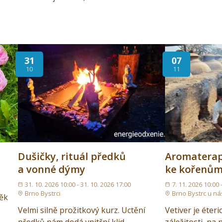
31
07
10
11
Dušičky, rituál předků
Aromaterapi
a vonné dýmy
ke kořenům 
31. 10. 2026 10:00 - 31. 10. 2026 17:00
7. 11. 2026 10:00 
Brno Bystrci
Brno Bystrc u ná
věk
Velmi silně prožitkový kurz. Uctění
Vetiver je éter