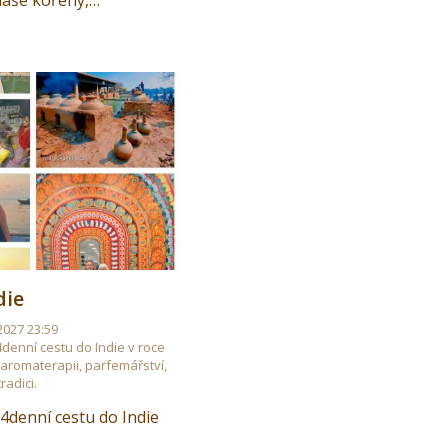
 naše kořeny,…
die
 2027 23:59
denní cestu do Indie v roce
 aromaterapii, parfemářství,
radici.
4denní cestu do Indie