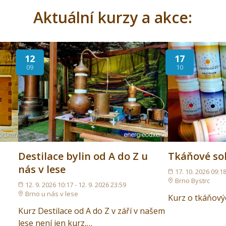
Aktuální kurzy a akce:
12
17
09
10
Destilace bylin od A do Z u
Tkáňové soli
nás v lese
17. 10. 2026 09:18
Brno Bystrc
12. 9. 2026 10:17 - 12. 9. 2026 23:59
G
Brno u nás v lese
Kurz o tkáňovýc
Kurz Destilace od A do Z v září v našem
lese není jen kurz,…