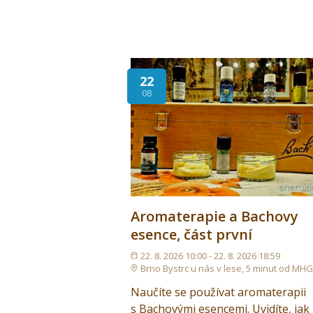
22
08
Aromaterapie a Bachovy
esence, část první
22. 8. 2026 10:00 - 22. 8. 2026 18:59
Brno Bystrc u nás v lese, 5 minut od MH
Naučíte se používat aromaterapii
s Bachovými esencemi. Uvidíte, jak