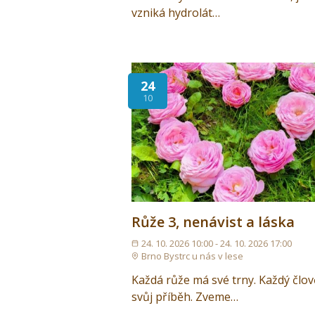
vzniká hydrolát…
24
10
Růže 3, nenávist a láska
24. 10. 2026 10:00 - 24. 10. 2026 17:00
Brno Bystrc u nás v lese
Každá růže má své trny. Každý člo
svůj příběh. Zveme…