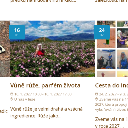
předků nám dodá vnitřní klid,…
záležitosti, na
16
24
01
02
Vůně růže, parfém života
Cesta do In
16. 1. 2027 10:00 - 16. 1. 2027 17:00
24. 2. 2027 - 9. 3.
U nás v lese
Zveme vás na 14
2027, která propojí
Vůně růže je velmi drahá a vzácná
vykuřování i živou t
adic
ingredience. Růže jako…
Zveme vás na 1
v roce 2027,…