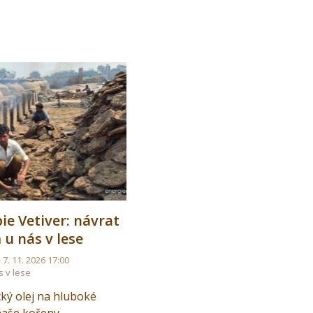
e Vetiver: návrat
u nás v lese
- 7. 11. 2026 17:00
s v lese
ický olej na hluboké