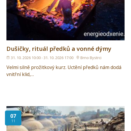
Dušičky, rituál předků a vonné dýmy
31. 10. 2026 10:00 - 31. 10. 2026 17:00
Brno Bystrci
Velmi silně prožitkový kurz. Uctění předků nám dodá
vnitřní klid,…
07
11