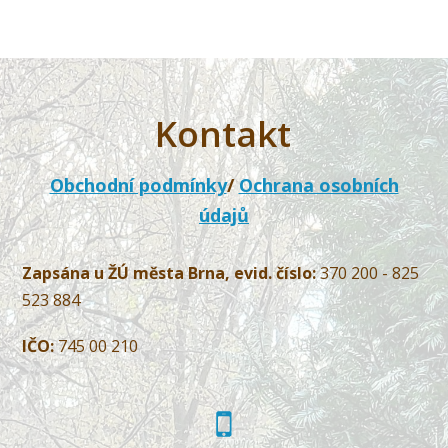
Kontakt
Obchodní podmínky
/
Ochrana osobních
údajů
Zapsána u ŽÚ města Brna, evid. číslo:
370 200 - 825
523 884
IČO:
745 00 210