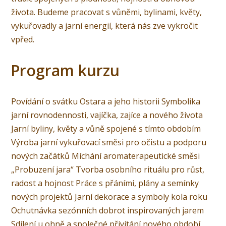
života. Budeme pracovat s vůněmi, bylinami, květy,
vykuřovadly a jarní energií, která nás zve vykročit
vpřed.
Program kurzu
Povídání o svátku Ostara a jeho historii Symbolika
jarní rovnodennosti, vajíčka, zajíce a nového života
Jarní byliny, květy a vůně spojené s tímto obdobím
Výroba jarní vykuřovací směsi pro očistu a podporu
nových začátků Míchání aromaterapeutické směsi
„Probuzení jara“ Tvorba osobního rituálu pro růst,
radost a hojnost Práce s přáními, plány a semínky
nových projektů Jarní dekorace a symboly kola roku
Ochutnávka sezónních dobrot inspirovaných jarem
Sdílení u ohně a společné přivítání nového období