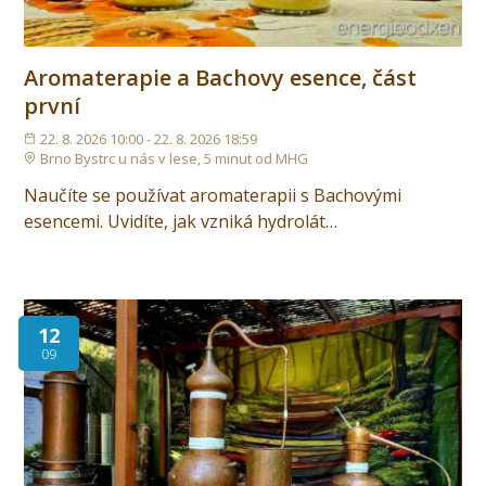
Aromaterapie a Bachovy esence, část
první
22. 8. 2026 10:00 - 22. 8. 2026 18:59
Brno Bystrc u nás v lese, 5 minut od MHG
Naučíte se používat aromaterapii s Bachovými
esencemi. Uvidíte, jak vzniká hydrolát…
12
09