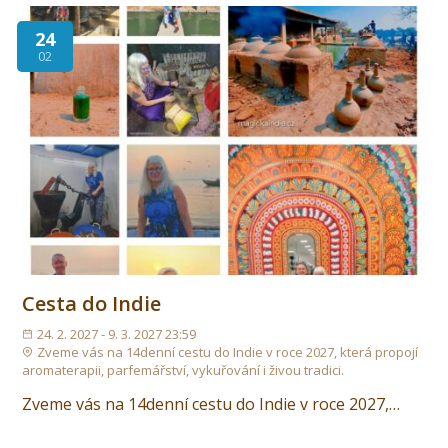
24
02
Cesta do Indie
24. 2. 2027 - 9. 3. 2027 23:59
Zveme vás na 14denní cestu do Indie v roce 2027, která propojí
aromaterapii, parfemářství, vykuřování i živou tradici.
Zveme vás na 14denní cestu do Indie v roce 2027,…