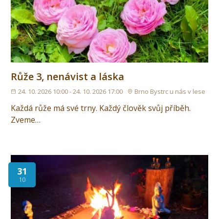
Růže 3, nenávist a láska
24. 10. 2026 10:00 - 24. 10. 2026 17:00
Brno Bystrc u nás v lese
Každá růže má své trny. Každý člověk svůj příběh.
Zveme…
31
10