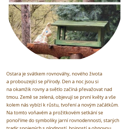
Ostara je svátkem rovnováhy, nového života
a probouzející se přírody. Den a noc jsou si
na okamžik rovny a světlo začíná převažovat nad
tmou. Země se zelená, objevují se první květy a vše
kolem nás vybízí k růstu, tvoření a novým začátkům.
Na tomto voňavém a prožitkovém setkání se
ponoříme do symboliky jarní rovnodennosti, starých
tradic spojených s plodností, hojností a obnovou