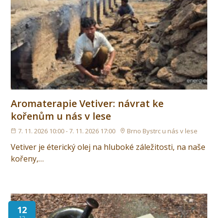
Aromaterapie Vetiver: návrat ke
kořenům u nás v lese
7. 11. 2026 10:00 - 7. 11. 2026 17:00
Brno Bystrc u nás v lese
Vetiver je éterický olej na hluboké záležitosti, na naše
kořeny,…
12