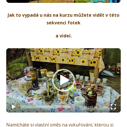
Jak to vypadá u nás na kurzu můžete vidět v této
sekvenci fotek
a videí.
Video
přehrávač
00:00
|
02:48
1.00x
Namícháte si vlastní směs na vykuřování, kterou si