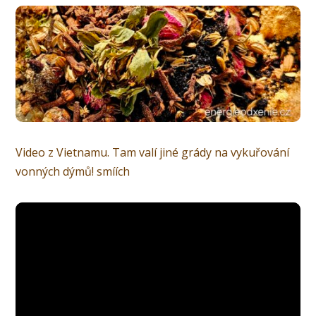
Video z Vietnamu. Tam valí jiné grády na vykuřování
vonných dýmů! smíích
Video
přehrávač