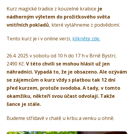
Kurz magické tradice z kouzelné krabice
je
nádherným výletem do prožitkového světa
vnitřních pokladů
, které vytáhneme z podvědomí.
Tento kurz je i v online verzi,
klikněte zde.
26.4. 2025 v sobotu od 10 h do 17 h v Brně Bystrc.
2490 Kč.
V této chvíli se mohou hlásit už jen
náhradníci. Vypadá to, že je obsazeno. Ale ozývám
se zájemcům o kurz vždy s platbou tak 12 dní
před kurzem, protože svodoba. A tady, v tomto
okamžiku, někteří svou účast odvolají. Takže
šance je stále.
Budeme střídavě v chatě u krbu a venku u ohně.