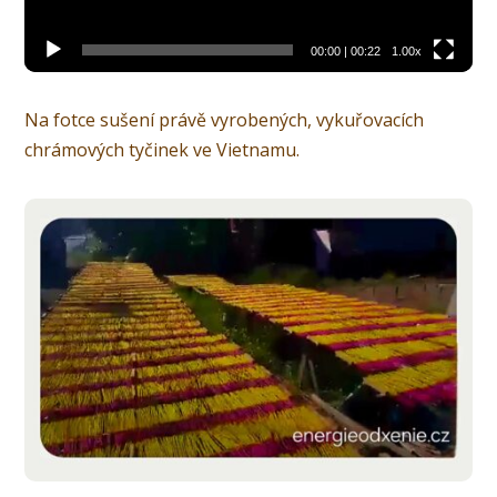
00:00
|
00:22
1.00x
Na fotce sušení právě vyrobených, vykuřovacích
chrámových tyčinek ve Vietnamu.