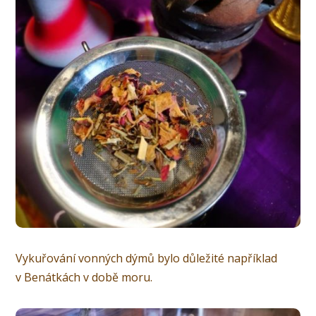
Vykuřování vonných dýmů bylo důležité například
v Benátkách v době moru.