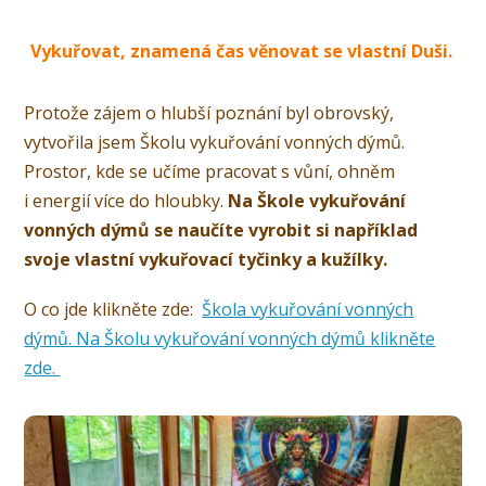
Vykuřovat, znamená čas věnovat se vlastní Duši.
Protože zájem o hlubší poznání byl obrovský,
vytvořila jsem Školu vykuřování vonných dýmů.
Prostor, kde se učíme pracovat s vůní, ohněm
i energií více do hloubky.
Na Škole vykuřování
vonných dýmů se naučíte vyrobit si například
svoje vlastní vykuřovací tyčinky a kužílky.
O co jde klikněte zde:
Škola vykuřování vonných
dýmů. Na Školu vykuřování vonných dýmů klikněte
zde.