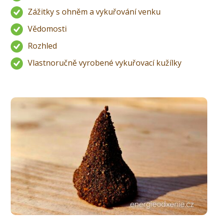
Zážitky s ohněm a vykuřování venku
Vědomosti
Rozhled
Vlastnoručně vyrobené vykuřovací kužílky