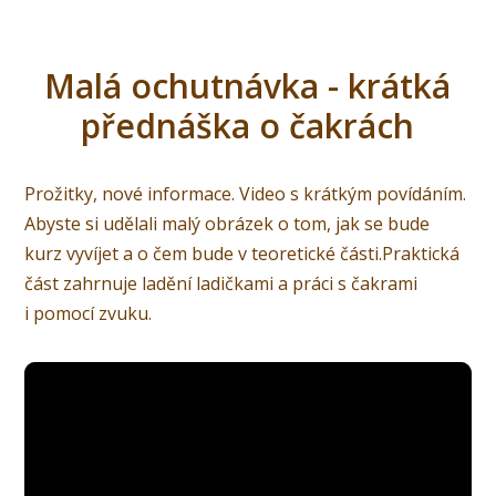
Malá ochutnávka - krátká
přednáška o čakrách
Prožitky, nové informace. Video s krátkým povídáním.
Abyste si udělali malý obrázek o tom, jak se bude
kurz vyvíjet a o čem bude v teoretické části.Praktická
část zahrnuje ladění ladičkami a práci s čakrami
i pomocí zvuku.
Video
přehrávač