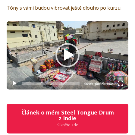
Tóny s vámi budou vibrovat ještě dlouho po kurzu.
Video
přehrávač
00:00
|
00:28
1.00x
Článek o mém Steel Tongue Drum
z Indie
Klikněte zde