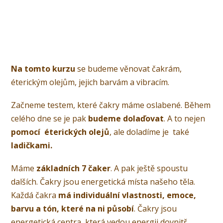
Na tomto kurzu
se budeme věnovat čakrám,
éterickým olejům, jejich barvám a vibracím.
Začneme testem, které čakry máme oslabené. Během
celého dne se je pak
budeme dolaďovat
. A to nejen
pomocí éterických olejů
, ale doladíme je také
ladičkami.
Máme
základních 7 čaker
. A pak ještě spoustu
dalších. Čakry jsou energetická místa našeho těla.
Každá čakra
má individuální vlastnosti, emoce,
barvu a tón, které na ni působí
. Čakry jsou
energetická centra, která vedou energii dovnitř