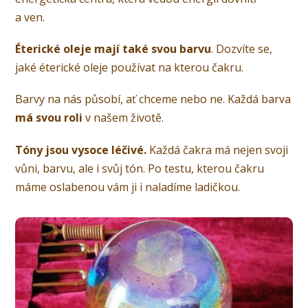
a ven.
Éterické oleje mají také svou barvu
. Dozvíte se,
jaké éterické oleje používat na kterou čakru.
Barvy na nás působí, ať chceme nebo ne. Každá barva
má svou roli
v našem životě.
Tóny jsou vysoce léčivé.
Každá čakra má nejen svoji
vůni, barvu, ale i svůj tón. Po testu, kterou čakru
máme oslabenou vám ji i naladíme ladičkou.