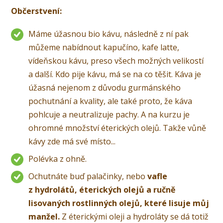
Občerstvení:
Máme úžasnou bio kávu, následně z ní pak
můžeme nabídnout kapučíno, kafe latte,
vídeňskou kávu, preso všech možných velikostí
a další. Kdo pije kávu, má se na co těšit. Káva je
úžasná nejenom z důvodu gurmánského
pochutnání a kvality, ale také proto, že káva
pohlcuje a neutralizuje pachy. A na kurzu je
ohromné množství éterických olejů. Takže vůně
kávy zde má své místo...
Polévka z ohně.
Ochutnáte buď palačinky, nebo
vafle
z hydrolátů, éterických olejů a ručně
lisovaných rostlinných olejů, které lisuje můj
manžel.
Z éterickými oleji a hydroláty se dá totiž