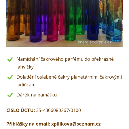
Namíchání čakrového parfému do překrásné
lahvičky
Doladění oslabené čakry planetárními čakrovými
ladičkami
Dárek na památku
ČÍSLO ÚČTU:
35-4306080267/0100
Přihlášky na email: xpilikova@seznam.cz