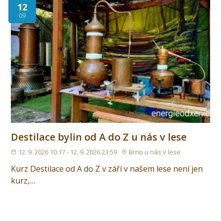
12
09
Destilace bylin od A do Z u nás v lese
12. 9. 2026 10:17 - 12. 9. 2026 23:59
Brno u nás v lese
Kurz Destilace od A do Z v září v našem lese není jen
kurz,…