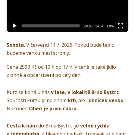
00:00
|
14:54
1.00x
Sobota.
V červenci 11.7. 2026. Pokud bude teplo,
budeme venku mezi stromy.
Cena 2590 Kč od 10 h do 17 h. V ceně je také jídlo
z ohně a občerstvení po celý den.
Kurz se koná u nás
v lese, v lokalitě Brno Bystrc
.
Součástí kurzu je nejenom
krb
, ale i
ohníček venku
.
Nakonec.
Oheň je první čakra.
Cesta k nám
do Brna Bystrc
je velmi rychlá
a jednoduchá.
Z hlavního nádraží tramvají to k nám