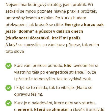
Nejsem marketingový stratég, jsem praktik. Při
setkání se mnou poznáte hlavně praxi a prožitek,
umocněný lesem a okolím. Po kurzu budete
překvapeni, jak krásně se cítíte.
Energie z kurzu pak
ještě "dobíhá" a působí v dalších dnech
(zkušenosti účastníků, kteří mi psali).
A když se zamyslím, co vám kurz přinese, tak volím
tato slova:
Kurz vám přinese pohodu,
klid
, uvědomění si
vlastního těla po energetické stránce. To, že
i přestože to neslyším, tak to vydává zvuk.
I když se to nezdá
,
tak
to vibruje. (Na to se
opravdu těším).
Kurz je o nalaďování, které není ve vzduchu,
o
energii, která se zhmotní
a člověk ji opravdu