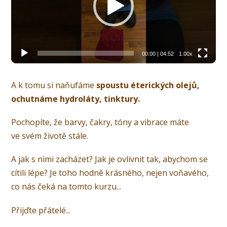
00:00
|
04:52
1.00x
A k tomu si naňufáme
spoustu éterických olejů,
ochutnáme hydroláty, tinktury.
Pochopíte, že barvy, čakry, tóny a vibrace máte
ve svém životě stále.
A jak s nimi zacházet? Jak je ovlivnit tak, abychom se
cítili lépe? Je toho hodně krásného, nejen voňavého,
co nás čeká na tomto kurzu...
Přijďte přátelé...