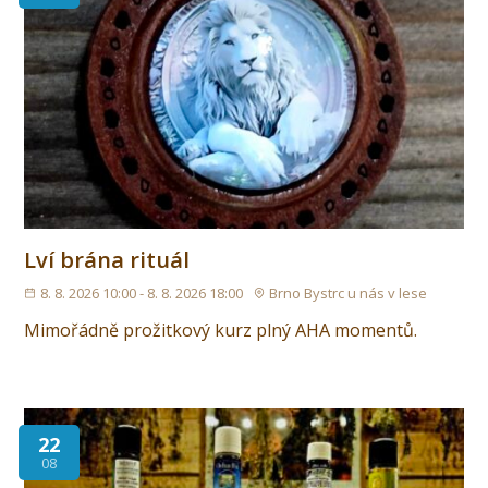
Lví brána rituál
8. 8. 2026 10:00 - 8. 8. 2026 18:00
Brno Bystrc u nás v lese
Mimořádně prožitkový kurz plný AHA momentů.
22
08