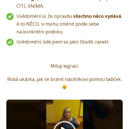
CÍTÍ, VNÍMÁ.
Uvědomění si, že opravdu
všechno něco vydává
.
A to NĚCO, si mohu změnit podle sebe
na konkrétní podobu.
Uvědomění, kde jsem se jako člověk zasekl.
Miluji legraci.
Malá ukázka, jak se bránit násilníkovi pomocí ladiček.
Video
přehrávač