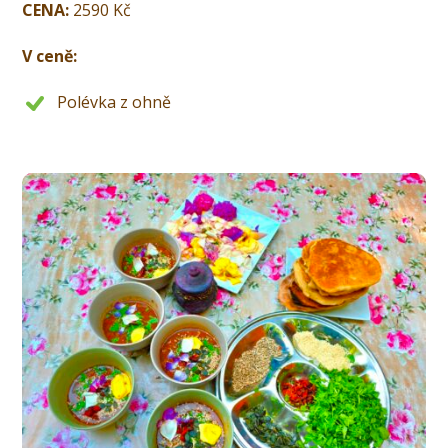
CENA:
2590 Kč
V ceně:
Polévka z ohně