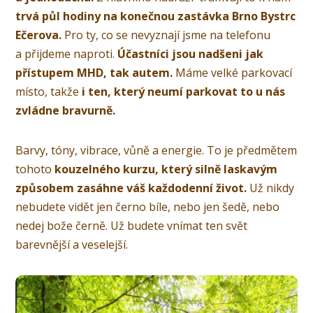
trvá půl hodiny na konečnou zastávka Brno Bystrc
Ečerova.
Pro ty, co se nevyznají jsme na telefonu
a přijdeme naproti.
Účastníci jsou nadšeni jak
přístupem MHD, tak autem.
Máme velké parkovací
místo, takže
i ten, který neumí parkovat to u nás
zvládne bravurně.
Barvy, tóny, vibrace, vůně a energie. To je předmětem
tohoto
kouzelného kurzu, který silně laskavým
způsobem zasáhne váš každodenní život.
Už nikdy
nebudete vidět jen černo bíle, nebo jen šedě, nebo
nedej bože černě. Už budete vnímat ten svět
barevnější a veselejší.