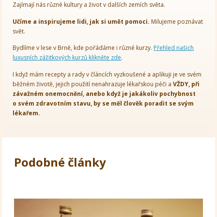
Zajímají nás různé kultury a život v dalších zemích světa.
Učíme a inspirujeme lidi, jak si umět pomoci.
Milujeme poznávat
svět.
Bydlíme v lese v Brně, kde pořádáme i různé kurzy.
Přehled našich
luxusních zážitkových kurzů klikněte zde
.
I když mám recepty a rady v článcích vyzkoušené a aplikuji je ve svém
běžném životě, jejich použití nenahrazuje lékařskou péči a
VŽDY, při
závažném onemocnění, anebo když je jakákoliv pochybnost
o svém zdravotním stavu, by se měl člověk poradit se svým
lékařem.
Podobné články