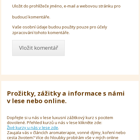
Uložit do prohlížeče jméno, e-mail a webovou stránku pro
budoucí komentáře.
Vaše osobní údaje budou použity pouze pro účely
zpracování tohoto komentáře.
Prožitky, zážitky a informace s námi
v lese nebo online.
Dopřejte si u nás v lese luxusní zážitkový kurz s pocitem
dovolené. Přehled kurzů u nás v lese klikněte zde:
Živé kurzy u nás v lese zde
.
Zaujala vás v článcích aromaterapie, vonné dýmy, koření nebo
cesta životem? Více do hloubky probírám vše v mých online