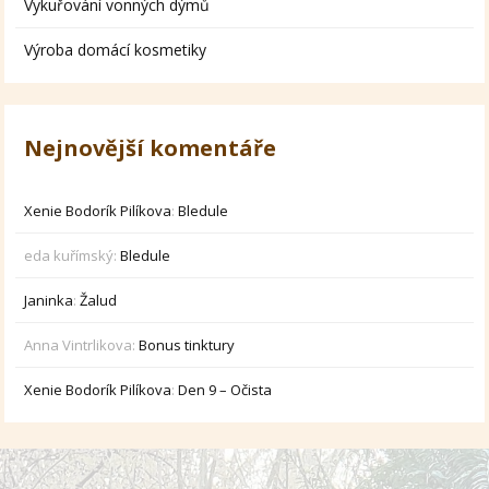
Vykuřování vonných dýmů
Výroba domácí kosmetiky
Nejnovější komentáře
Xenie Bodorík Pilíkova
:
Bledule
eda kuřímský
:
Bledule
Janinka
:
Žalud
Anna Vintrlikova
:
Bonus tinktury
Xenie Bodorík Pilíkova
:
Den 9 – Očista