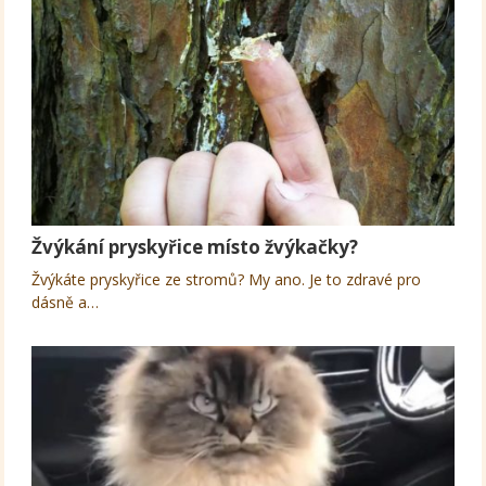
Žvýkání pryskyřice místo žvýkačky?
Žvýkáte pryskyřice ze stromů? My ano. Je to zdravé pro
dásně a…