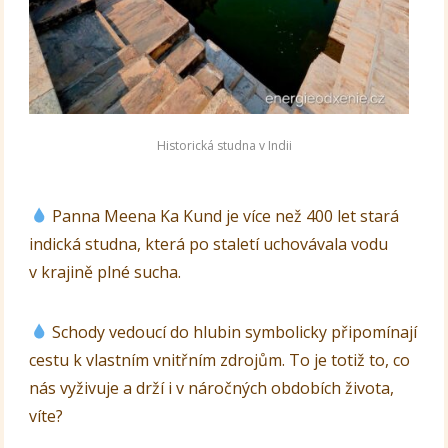
Historická studna v Indii
Panna Meena Ka Kund je více než 400 let stará
indická studna, která po staletí uchovávala vodu
v krajině plné sucha.
Schody vedoucí do hlubin symbolicky připomínají
cestu k vlastním vnitřním zdrojům. To je totiž to, co
nás vyživuje a drží i v náročných obdobích života,
víte?