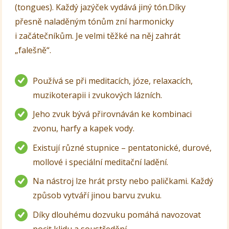
(tongues). Každý jazýček vydává jiný tón.Díky
přesně naladěným tónům zní harmonicky
i začátečníkům. Je velmi těžké na něj zahrát
„falešně“.
Používá se při meditacích, józe, relaxacích,
muzikoterapii i zvukových lázních.
Jeho zvuk bývá přirovnáván ke kombinaci
zvonu, harfy a kapek vody.
Existují různé stupnice – pentatonické, durové,
mollové i speciální meditační ladění.
Na nástroj lze hrát prsty nebo paličkami. Každý
způsob vytváří jinou barvu zvuku.
Díky dlouhému dozvuku pomáhá navozovat