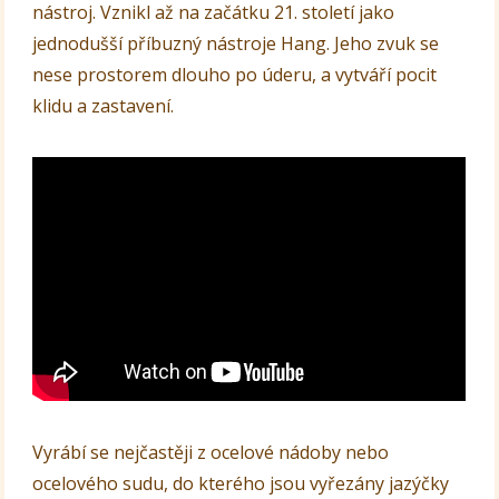
nástroj. Vznikl až na začátku 21. století jako
jednodušší příbuzný nástroje Hang. Jeho zvuk se
nese prostorem dlouho po úderu, a vytváří pocit
klidu a zastavení.
Vyrábí se nejčastěji z ocelové nádoby nebo
ocelového sudu, do kterého jsou vyřezány jazýčky