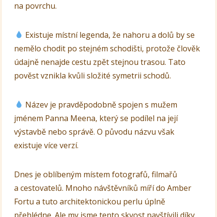
na povrchu.
Existuje místní legenda, že nahoru a dolů by se
nemělo chodit po stejném schodišti, protože člověk
údajně nenajde cestu zpět stejnou trasou. Tato
pověst vznikla kvůli složité symetrii schodů.
Název je pravděpodobně spojen s mužem
jménem Panna Meena, který se podílel na její
výstavbě nebo správě. O původu názvu však
existuje více verzí.
Dnes je oblíbeným místem fotografů, filmařů
a cestovatelů. Mnoho návštěvníků míří do Amber
Fortu a tuto architektonickou perlu úplně
přehlédne. Ale my jsme tento skvost navštívili díky