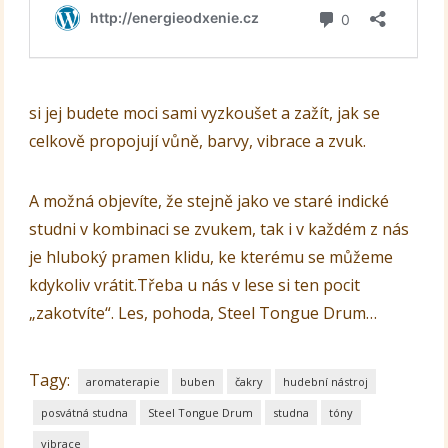
si jej budete moci sami vyzkoušet a zažít, jak se
celkově propojují vůně, barvy, vibrace a zvuk.
A možná objevíte, že stejně jako ve staré indické
studni v kombinaci se zvukem, tak i v každém z nás
je hluboký pramen klidu, ke kterému se můžeme
kdykoliv vrátit.Třeba u nás v lese si ten pocit
„zakotvíte“. Les, pohoda, Steel Tongue Drum…
Tagy:
aromaterapie
buben
čakry
hudební nástroj
posvátná studna
Steel Tongue Drum
studna
tóny
vibrace