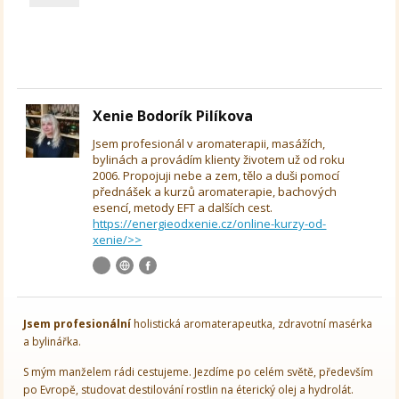
Xenie Bodorík Pilíkova
Jsem profesionál v aromaterapii, masážích,
bylinách a provádím klienty životem už od roku
2006. Propojuji nebe a zem, tělo a duši pomocí
přednášek a kurzů aromaterapie, bachových
esencí, metody EFT a dalších cest.
https://energieodxenie.cz/online-kurzy-od-
xenie/>>
Jsem
profesionální
holistická aromaterapeutka, zdravotní masérka
a bylinářka.
S mým manželem rádi cestujeme. Jezdíme po celém světě, především
po Evropě, studovat destilování rostlin na éterický olej a hydrolát.