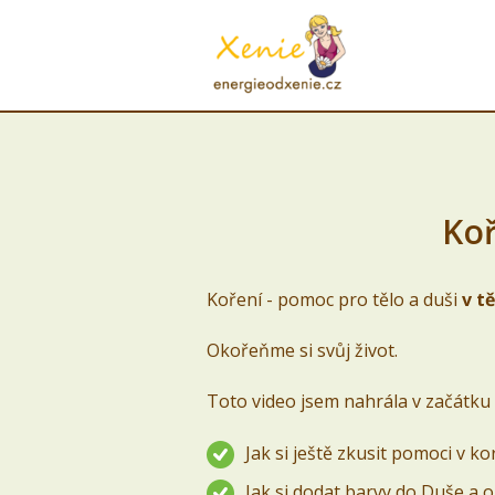
Koř
Koření - pomoc pro tělo a duši
v t
Okořeňme si svůj život.
Toto video jsem nahrála v začátku d
Jak si ještě zkusit pomoci v k
Jak si dodat barvy do Duše a o