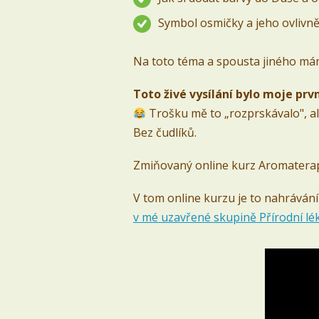
Symbol osmičky a jeho ovlivně
Na toto téma a spousta jiného m
Toto živé vysílání bylo moje prvn
Trošku mě to „rozprskávalo", ale
Bez čudlíků.
Zmiňovaný online kurz Aromatera
V tom online kurzu je to nahrávání
v mé uzavřené skupině Přírodní l
Video
přehrávač