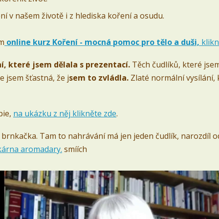
ní v našem životě i z hlediska koření a osudu.
ám
online kurz Koření - mocná pomoc pro tělo a duši,
klik
í, které jsem dělala s prezentací.
Těch čudlíků, které jse
 jsem šťastná, že j
sem to zvládla.
Zlaté normální vysílání,
pie,
na ukázku z něj klikněte zde
.
 brnkačka. Tam to nahrávání má jen jeden čudlík, narozdíl o
ékárna aromadary.
smíích