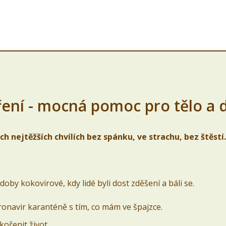
ení - mocná pomoc pro tělo a 
ěch nejtěžších chvílích bez spánku, ve strachu, bez štěstí.
oby kokovirové, kdy lidé byli dost zděšení a báli se.
oronavir karanténě s tím, co mám ve špajzce.
kořenit život.