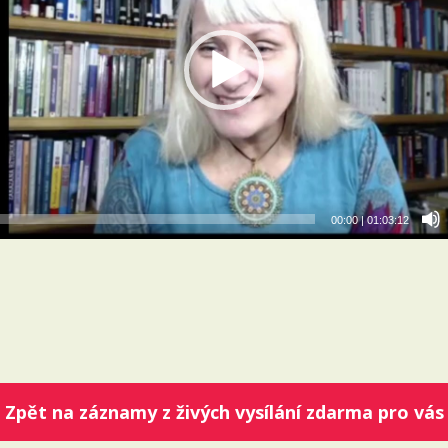
00:00
|
01:03:12
Zpět na záznamy z živých vysílání zdarma pro vás