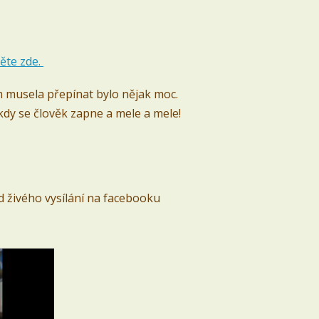
něte zde.
m musela přepínat bylo nějak moc.
 kdy se člověk zapne a mele a mele!
d živého vysílání na facebooku