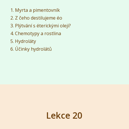
Myrta a pimentovník
Z čeho destilujeme éo
Plýtvání s éterickými oleji?
Chemotypy a rostlina
Hydroláty
Účinky hydrolátů
Lekce 20