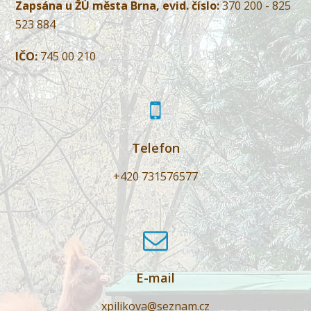
Zapsána u ŽÚ města Brna, evid. číslo:
370 200 - 825
523 884
IČO:
745 00 210
Telefon
+420 731576577
E-mail
xpilikova@seznam.cz