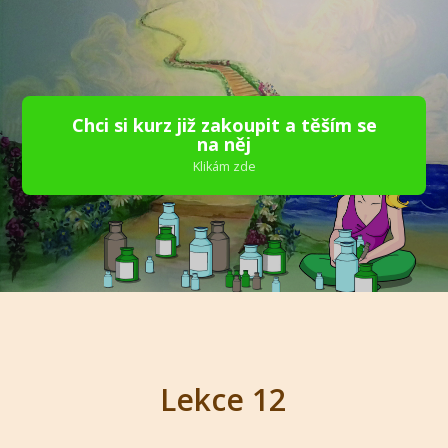
Chci si kurz již zakoupit a těším se
na něj
Klikám zde
Lekce 12