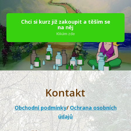
Chci si kurz již zakoupit a těším se
na něj
Klikám zde
Kontakt
Obchodní podmínky
/
Ochrana osobních
údajů