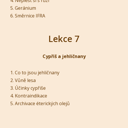
Neplést si s růží
Geránium
Směrnice IFRA
Lekce 7
Cypřiš a jehličnany
Co to jsou jehličnany
Vůně lesa
Účinky cypřiše
Kontraindikace
Archivace éterických olejů