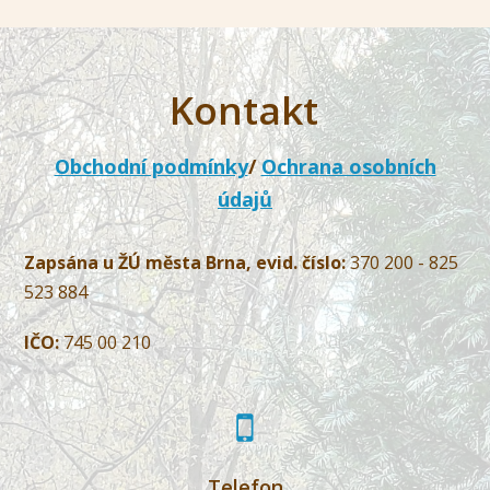
Kontakt
Obchodní podmínky
/
Ochrana osobních
údajů
Zapsána u ŽÚ města Brna, evid. číslo:
370 200 - 825
523 884
IČO:
745 00 210
Telefon