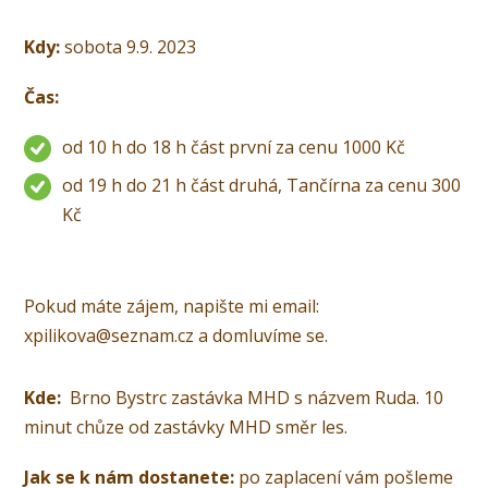
Kdy:
sobota 9.9. 2023
Čas:
od 10 h do 18 h část první za cenu 1000 Kč
od 19 h do 21 h část druhá, Tančírna za cenu 300
Kč
Pokud máte zájem, napište mi email:
xpilikova@seznam.cz a domluvíme se.
Kde:
Brno Bystrc zastávka MHD s názvem Ruda. 10
minut chůze od zastávky MHD směr les.
Jak se k nám dostanete:
po zaplacení vám pošleme