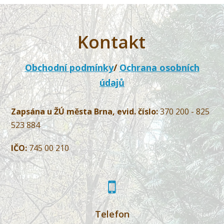
Kontakt
Obchodní podmínky
/
Ochrana osobních
údajů
Zapsána u ŽÚ města Brna, evid. číslo:
370 200 - 825
523 884
IČO:
745 00 210
Telefon