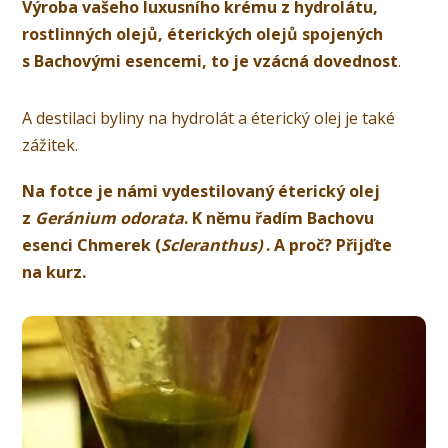
Výroba vašeho luxusního krému z hydrolátu,
rostlinných olejů, éterických olejů spojených
s Bachovými esencemi, to je vzácná dovednost
.
A destilaci byliny na hydrolát a éterický olej je také
zážitek.
Na fotce je námi vydestilovaný éterický olej
z
Geránium odorata
. K němu řadím Bachovu
esenci Chmerek (
Scleranthus)
. A proč? Přijďte
na kurz.