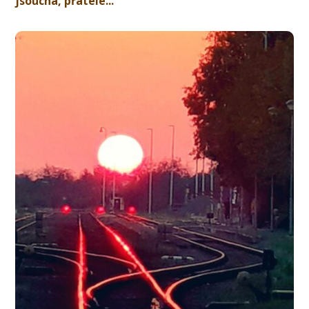
jsoucna, přátelé...