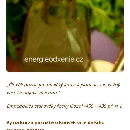
„Člověk pozná jen maličký kousek jsoucna, ale každý
věří, že objevil všechno.“
Empedoklés starověký řecký filozof -490 - -430 př. n. l.
Vy na kurzu poznáte o kousek více dalšího