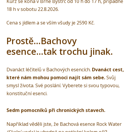
Kurz se koná v Brně Bystrc od 10 h do 17 h, případně
18 h v sobotu 22.8.2026.
Cena s jídlem a se vším všudy je 2590 Kč.
Prostě...Bachovy
esence...tak trochu jinak.
Dvanáct léčitelů v Bachových esencích.
Dvanáct cest,
které nám mohou pomoci najít sám sebe.
Svůj
smysl života. Své poslání. Vyberete si svou typovou,
konstituční esenci.
Sedm pomocníků při chronických stavech.
Například věděli jste, že Bachová esence Rock Water
(Skalní voda)
je vhodná na potírání kolem očí?