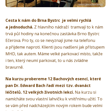
Cesta k nám do Brna Bystrc je velmi rychlá
a jednoduchá.
Z hlavního nádraží tramvají to k nám
trvá půl hodiny na konečnou zastávka Brno Bystrc
Ečerova. Pro ty, co se nevyznají jsme na telefonu
a přijdeme naproti. Klienti jsou nadšeni jak přístupem
MHD, tak autem. Máme velké parkovací místo, takže
i ten, který neumí parkovat, to u nás zvládne
bravurně.
Na kurzu probereme 12 Bachových esencí, které
pan Dr. Edward Bach řadí mezi tzv. dvanáct
léčitelů. 12 velkých životních lekcí.
Na kurzu si
namícháte svou vlastní lahvičku k vnitřnímu užití. To
se vám před nadcházejícím novým rokem bude velmi