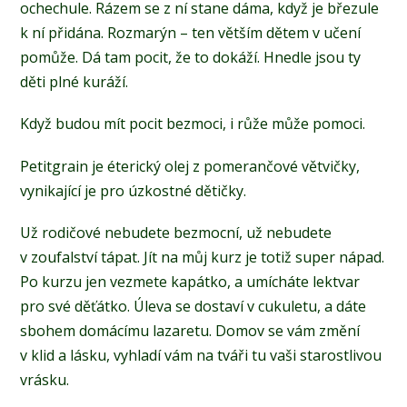
ochechule. Rázem se z ní stane dáma, když je březule
k ní přidána. Rozmarýn – ten větším dětem v učení
pomůže. Dá tam pocit, že to dokáží. Hnedle jsou ty
děti plné kuráží.
Když budou mít pocit bezmoci, i růže může pomoci.
Petitgrain je éterický olej z pomerančové větvičky,
vynikající je pro úzkostné dětičky.
Už rodičové nebudete bezmocní, už nebudete
v zoufalství tápat. Jít na můj kurz je totiž super nápad.
Po kurzu jen vezmete kapátko, a umícháte lektvar
pro své děťátko. Úleva se dostaví v cukuletu, a dáte
sbohem domácímu lazaretu. Domov se vám změní
v klid a lásku, vyhladí vám na tváři tu vaši starostlivou
vrásku.