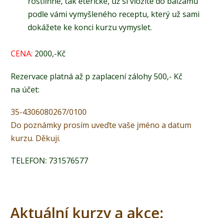
rostlinné, tak éterické, už si vložíte do balzámu
podle vámi vymyšleného receptu, který už sami
dokážete ke konci kurzu vymyslet.
CENA:
2000,-Kč
Rezervace platná až p zaplacení zálohy 500,- Kč
na účet:
35-4306080267/0100
Do poznámky prosím uveďte vaše jméno a datum
kurzu. Děkuji.
TELEFON: 731576577
Aktuální kurzy a akce: