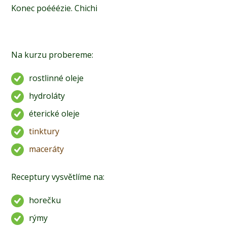
Konec poééézie. Chichi
Na kurzu probereme:
rostlinné oleje
hydroláty
éterické oleje
tinktury
maceráty
Receptury vysvětlíme na:
horečku
rýmy