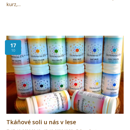
kurz,…
17
10
Tkáňové soli u nás v lese