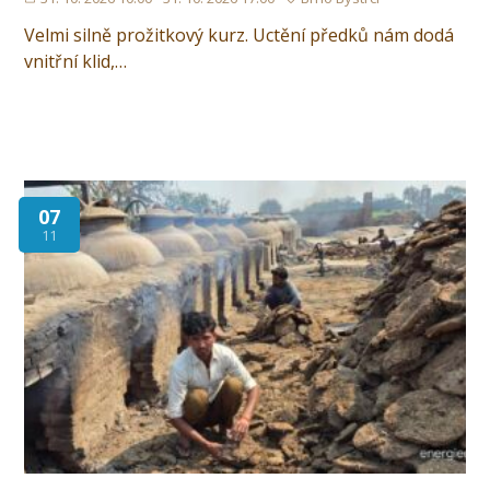
Velmi silně prožitkový kurz. Uctění předků nám dodá
vnitřní klid,…
07
11