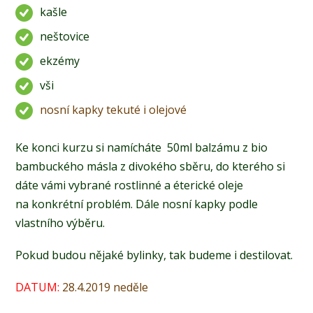
kašle
neštovice
ekzémy
vši
nosní kapky tekuté i olejové
Ke konci kurzu si namícháte 50ml balzámu z bio
bambuckého másla z divokého sběru, do kterého si
dáte vámi vybrané rostlinné a éterické oleje
na konkrétní problém. Dále nosní kapky podle
vlastního výběru.
Pokud budou nějaké bylinky, tak budeme i destilovat.
DATUM:
28.4.2019 neděle