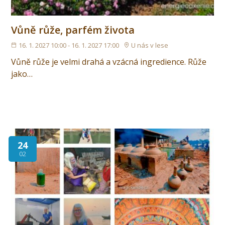
Vůně růže, parfém života
16. 1. 2027 10:00 - 16. 1. 2027 17:00
U nás v lese
Vůně růže je velmi drahá a vzácná ingredience. Růže
jako…
24
02