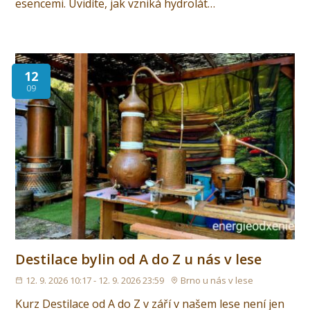
esencemi. Uvidíte, jak vzniká hydrolát…
12
09
Destilace bylin od A do Z u nás v lese
12. 9. 2026 10:17 - 12. 9. 2026 23:59
Brno u nás v lese
Kurz Destilace od A do Z v září v našem lese není jen