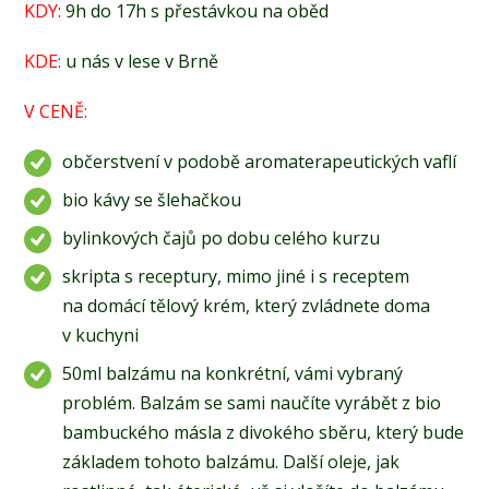
KDY:
9h do 17h s přestávkou na oběd
KDE:
u nás v lese v Brně
V CENĚ:
občerstvení v podobě aromaterapeutických vaflí
bio kávy se šlehačkou
bylinkových čajů po dobu celého kurzu
skripta s receptury, mimo jiné i s receptem
na domácí tělový krém, který zvládnete doma
v kuchyni
50ml balzámu na konkrétní, vámi vybraný
problém. Balzám se sami naučíte vyrábět z bio
bambuckého másla z divokého sběru, který bude
základem tohoto balzámu. Další oleje, jak