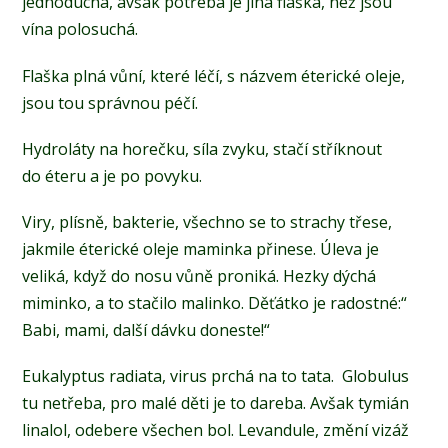
jednoduchá, avšak potřeba je jiná flaška, než jsou
vína polosuchá.
Flaška plná vůní, které léčí, s názvem éterické oleje,
jsou tou správnou péčí.
Hydroláty na horečku, síla zvyku, stačí stříknout
do éteru a je po povyku.
Viry, plísně, bakterie, všechno se to strachy třese,
jakmile éterické oleje maminka přinese. Úleva je
veliká, když do nosu vůně proniká. Hezky dýchá
miminko, a to stačilo malinko. Děťátko je radostné:“
Babi, mami, další dávku doneste!“
Eukalyptus radiata, virus prchá na to tata. Globulus
tu netřeba, pro malé děti je to dareba. Avšak tymián
linalol, odebere všechen bol. Levandule, změní vizáž