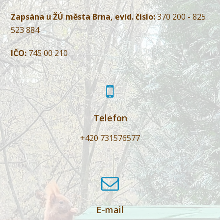
Zapsána u ŽÚ města Brna, evid. číslo:
370 200 - 825
523 884
IČO:
745 00 210
Telefon
+420 731576577
E-mail