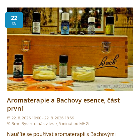
22
08
Aromaterapie a Bachovy esence, část
první
22. 8. 2026 10:00 - 22. 8. 2026 18:59
Brno Bystrc u nás v lese, 5 minut od MHG
Naučíte se používat aromaterapii s Bachovými