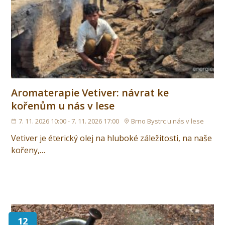
Aromaterapie Vetiver: návrat ke
kořenům u nás v lese
7. 11. 2026 10:00 - 7. 11. 2026 17:00
Brno Bystrc u nás v lese
Vetiver je éterický olej na hluboké záležitosti, na naše
kořeny,…
12