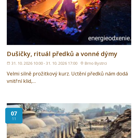
Dušičky, rituál předků a vonné dýmy
31. 10. 2026 10:00 - 31. 10. 2026 17:00
Brno Bystrci
Velmi silně prožitkový kurz. Uctění předků nám dodá
vnitřní klid,…
07
11