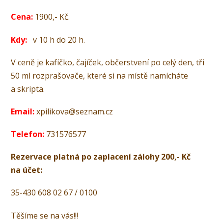
Cena:
1900,- Kč.
Kdy:
v 10 h do 20 h.
V ceně je kafíčko, čajíček, občerstvení po celý den, tři
50 ml rozprašovače, které si na místě namícháte
a skripta.
Email:
xpilikova@seznam.cz
Telefon:
731576577
Rezervace platná po zaplacení zálohy 200,- Kč
na účet:
35-430 608 02 67 / 0100
Těšíme se na vás!!!