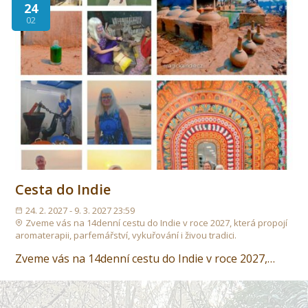
24
02
Cesta do Indie
24. 2. 2027 - 9. 3. 2027 23:59
Zveme vás na 14denní cestu do Indie v roce 2027, která propojí
aromaterapii, parfemářství, vykuřování i živou tradici.
Zveme vás na 14denní cestu do Indie v roce 2027,…