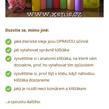
Dozvíte se, mimo jiné:
jaké éterické oleje jsou OPRAVDU účinné
jak vytahovat správně klíšťáka
vysvětlíme si i anatomii klíšťáka, na které vám
docvakne, proč ho vytahovat tím způsobem
vysvětlíme si, proč být v klidu, když náhodou
klíšťáka dostaneme
jaký je rozdíl mezi komárem a klíšťákem
...a spoustu dalšího.