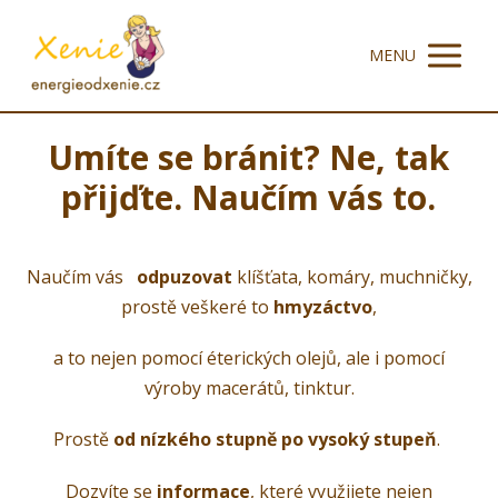
MENU
Umíte se bránit? Ne, tak
přijďte. Naučím vás to.
Naučím vás
odpuzovat
klíšťata, komáry, muchničky,
prostě veškeré to
hmyzáctvo
,
a to nejen pomocí éterických olejů, ale i pomocí
výroby macerátů, tinktur.
Prostě
od nízkého stupně po vysoký stupeň
.
Dozvíte se
informace
, které využijete nejen