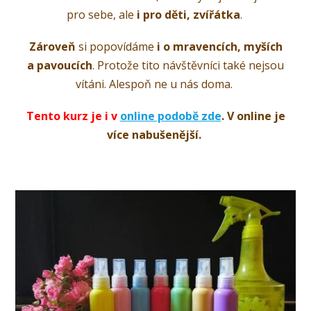
pro sebe, ale
i pro děti, zvířátka
.
Zároveň
si popovídáme
i o mravencích, myších
a pavoucích
. Protože tito návštěvníci také nejsou
vítáni. Alespoň ne u nás doma.
Tento kurz je i v
online podobě zde
. V online je
více nabušenější.