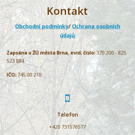
Kontakt
Obchodní podmínky
/
Ochrana osobních
údajů
Zapsána u ŽÚ města Brna, evid. číslo:
370 200 - 825
523 884
IČO:
745 00 210
Telefon
+420 731576577