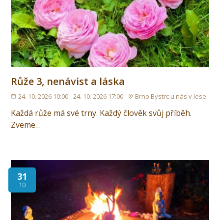
Růže 3, nenávist a láska
24. 10. 2026 10:00 - 24. 10. 2026 17:00
Brno Bystrc u nás v lese
Každá růže má své trny. Každý člověk svůj příběh.
Zveme…
31
10