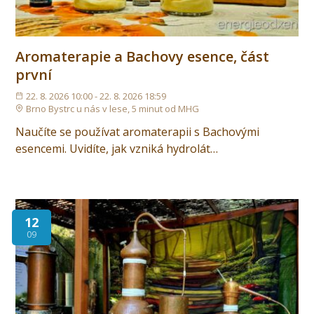
Aromaterapie a Bachovy esence, část
první
22. 8. 2026 10:00 - 22. 8. 2026 18:59
Brno Bystrc u nás v lese, 5 minut od MHG
Naučíte se používat aromaterapii s Bachovými
esencemi. Uvidíte, jak vzniká hydrolát…
12
09