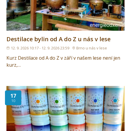
Destilace bylin od A do Z u nás v lese
12. 9. 2026 10:17 - 12. 9. 2026 23:59
Brno u nás v lese
Kurz Destilace od A do Z v září v našem lese není jen
kurz,…
17
10