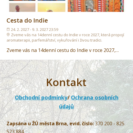
Cesta do Indie
24. 2. 2027 - 9. 3. 2027 23:59
Zveme vás na 14denní cestu do Indie v roce 2027, která propojí
aromaterapii, parfemářství, vykuřování i živou tradici.
Zveme vás na 14denní cestu do Indie v roce 2027,…
Kontakt
Obchodní podmínky
/
Ochrana osobních
údajů
Zapsána u ŽÚ města Brna, evid. číslo:
370 200 - 825
523 884