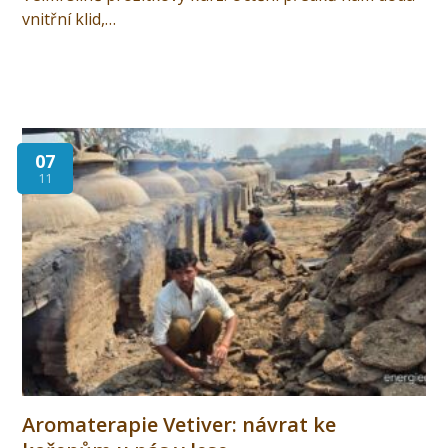
vnitřní klid,…
07
11
Aromaterapie Vetiver: návrat ke