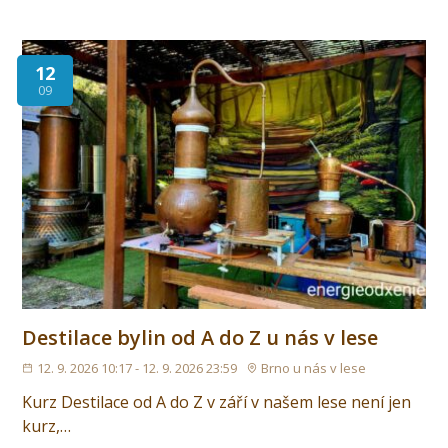
12
09
Destilace bylin od A do Z u nás v lese
12. 9. 2026 10:17 - 12. 9. 2026 23:59
Brno u nás v lese
Kurz Destilace od A do Z v září v našem lese není jen
kurz,…