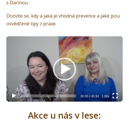
s Darinou.
Dozvíte se, kdy a jaká je vhodná prevence a jaké jsou
osvědčené tipy z praxe.
Video
přehrávač
00:00
|
45:34
1.00x
Akce u nás v lese: