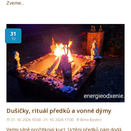
Zveme…
31
10
Dušičky, rituál předků a vonné dýmy
31. 10. 2026 10:00 - 31. 10. 2026 17:00
Brno Bystrci
Velmi silně prožitkový kurz. Uctění předků nám dodá