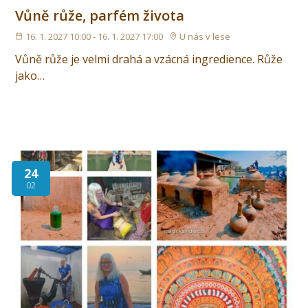
Vůně růže, parfém života
16. 1. 2027 10:00 - 16. 1. 2027 17:00
U nás v lese
Vůně růže je velmi drahá a vzácná ingredience. Růže
jako…
24
02