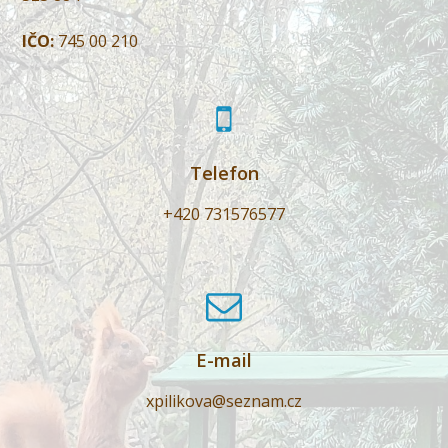
IČO:
745 00 210
Telefon
+420 731576577
E-mail
xpilikova@seznam.cz