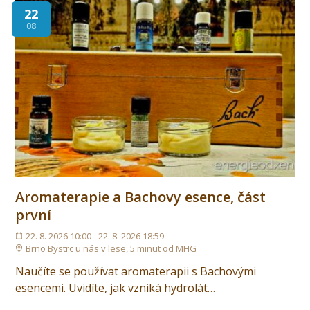
22
08
Aromaterapie a Bachovy esence, část
první
22. 8. 2026 10:00 - 22. 8. 2026 18:59
Brno Bystrc u nás v lese, 5 minut od MHG
Naučíte se používat aromaterapii s Bachovými
esencemi. Uvidíte, jak vzniká hydrolát…