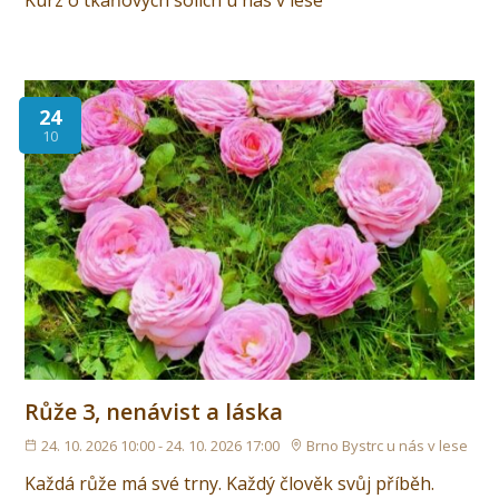
Kurz o tkáňových solích u nás v lese
24
10
Růže 3, nenávist a láska
24. 10. 2026 10:00 - 24. 10. 2026 17:00
Brno Bystrc u nás v lese
Každá růže má své trny. Každý člověk svůj příběh.