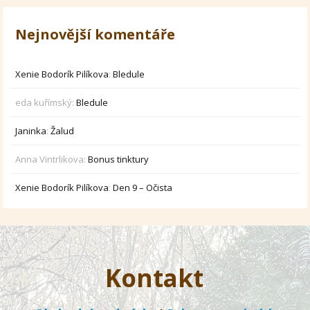
Nejnovější komentáře
Xenie Bodorík Pilíkova
:
Bledule
eda kuřímský
:
Bledule
Janinka
:
Žalud
Anna Vintrlikova
:
Bonus tinktury
Xenie Bodorík Pilíkova
:
Den 9 – Očista
Kontakt