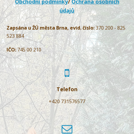
Obchodní podmínky
/
Ochrana osobních
údajů
Zapsána u ŽÚ města Brna, evid. číslo:
370 200 - 825
523 884
IČO:
745 00 210
Telefon
+420 731576577