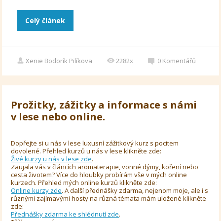
Celý článek
Xenie Bodorík Pilíkova
2282x
0
Komentářů
Prožitky, zážitky a informace s námi
v lese nebo online.
Dopřejte si u nás v lese luxusní zážitkový kurz s pocitem
dovolené. Přehled kurzů u nás v lese klikněte zde:
Živé kurzy u nás v lese zde
.
Zaujala vás v článcích aromaterapie, vonné dýmy, koření nebo
cesta životem? Více do hloubky probírám vše v mých online
kurzech. Přehled mých online kurzů klikněte zde:
Online kurzy zde
. A další přednášky zdarma, nejenom moje, ale i s
různými zajímavými hosty na různá témata mám uložené klikněte
zde:
Přednášky zdarma ke shlédnutí zde
.