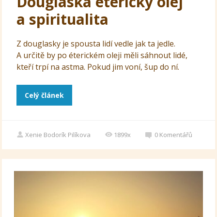
Douglaska éterický olej
a spiritualita
Z douglasky je spousta lidí vedle jak ta jedle.
A určitě by po éterickém oleji měli sáhnout lidé,
kteří trpí na astma. Pokud jim voní, šup do ní.
Celý článek
Xenie Bodorík Pilíkova
1899x
0
Komentářů