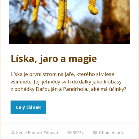
Líska, jaro a magie
Líska je první strom na jaře, kterého si v lese
všimnete. Její jehnědy svítí do dálky jako klobásy
z pohádky Dařbuján a Pandrhola. Jaké má účinky?
Celý článek
Xenie Bodorík Pilíkova
3023x
0
Komentářů