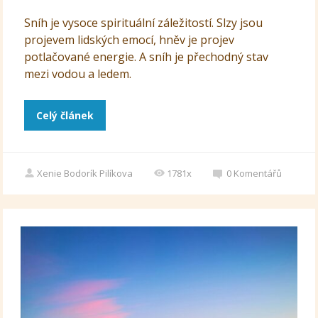
Sníh je vysoce spirituální záležitostí. Slzy jsou
projevem lidských emocí, hněv je projev
potlačované energie. A sníh je přechodný stav
mezi vodou a ledem.
Celý článek
Xenie Bodorík Pilíkova
1781x
0
Komentářů