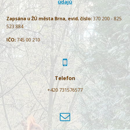
údajů
Zapsána u ŽÚ města Brna, evid. číslo:
370 200 - 825
523 884
IČO:
745 00 210
Telefon
+420 731576577