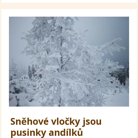
Sněhové vločky jsou
pusinky andílků