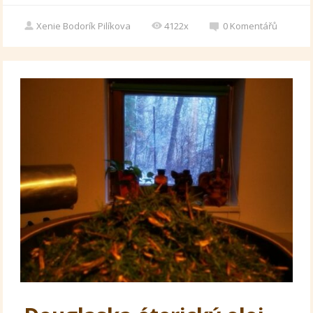
Xenie Bodorík Pilíkova
4122x
0
Komentářů