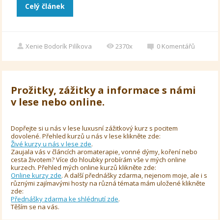
Celý článek
Xenie Bodorík Pilíkova
2370x
0
Komentářů
Prožitky, zážitky a informace s námi
v lese nebo online.
Dopřejte si u nás v lese luxusní zážitkový kurz s pocitem
dovolené. Přehled kurzů u nás v lese klikněte zde:
Živé kurzy u nás v lese zde
.
Zaujala vás v článcích aromaterapie, vonné dýmy, koření nebo
cesta životem? Více do hloubky probírám vše v mých online
kurzech. Přehled mých online kurzů klikněte zde:
Online kurzy zde
. A další přednášky zdarma, nejenom moje, ale i s
různými zajímavými hosty na různá témata mám uložené klikněte
zde:
Přednášky zdarma ke shlédnutí zde
.
Těším se na vás.