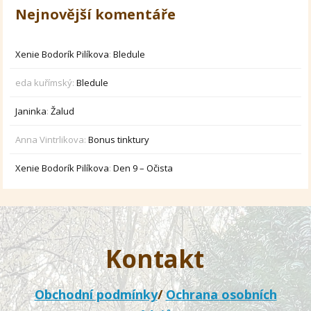
Nejnovější komentáře
Xenie Bodorík Pilíkova
:
Bledule
eda kuřímský
:
Bledule
Janinka
:
Žalud
Anna Vintrlikova
:
Bonus tinktury
Xenie Bodorík Pilíkova
:
Den 9 – Očista
Kontakt
Obchodní podmínky
/
Ochrana osobních