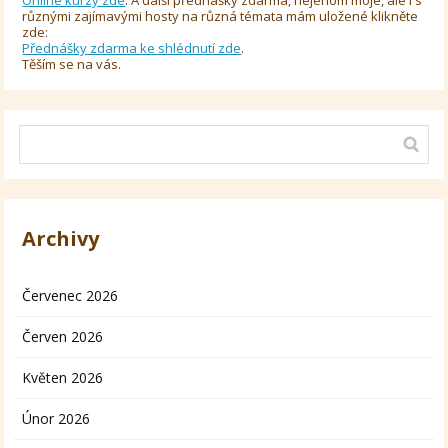
Online kurzy zde
. A další přednášky zdarma, nejenom moje, ale i s
různými zajímavými hosty na různá témata mám uložené klikněte
zde:
Přednášky zdarma ke shlédnutí zde
.
Těším se na vás.
Archivy
Červenec 2026
Červen 2026
Květen 2026
Únor 2026