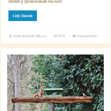
století ji zpracovávali na vůni
Celý článek
Xenie Bodorík Pilíkova
877x
0
Komentářů