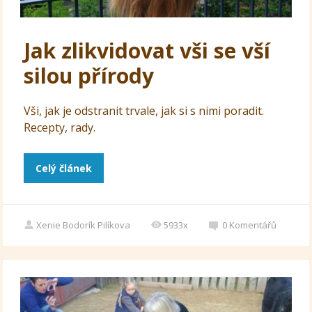
Jak zlikvidovat vši se vší
silou přírody
Vši, jak je odstranit trvale, jak si s nimi poradit.
Recepty, rady.
Celý článek
Xenie Bodorík Pilíkova
5933x
0
Komentářů