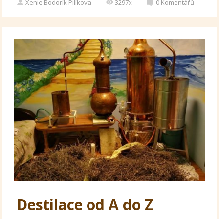
Xenie Bodorík Pilíkova
3297x
0
Komentářů
Destilace od A do Z