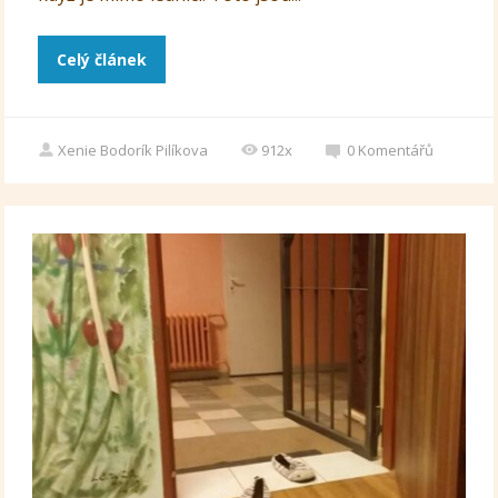
Celý článek
Xenie Bodorík Pilíkova
912x
0
Komentářů