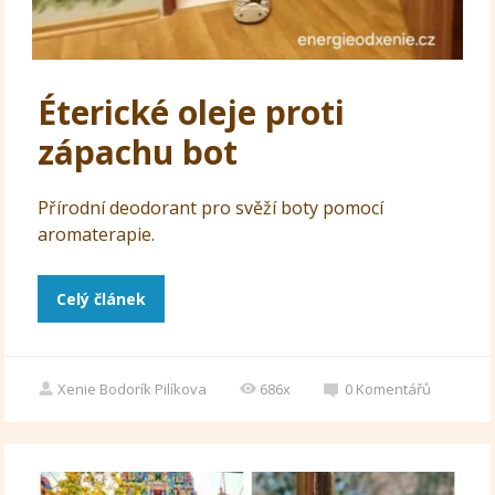
Éterické oleje proti
zápachu bot
Přírodní deodorant pro svěží boty pomocí
aromaterapie.
Celý článek
Xenie Bodorík Pilíkova
686x
0
Komentářů