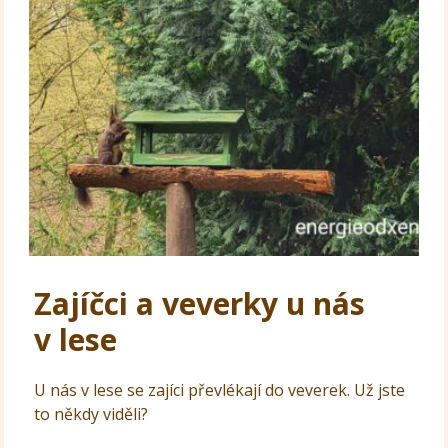
Zajíčci a veverky u nás
v lese
U nás v lese se zajíci převlékají do veverek. Už jste
to někdy viděli?