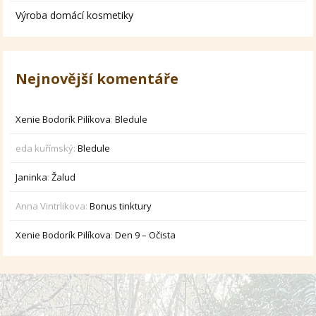
Výroba domácí kosmetiky
Nejnovější komentáře
Xenie Bodorík Pilíkova
:
Bledule
eda kuřímský
:
Bledule
Janinka
:
Žalud
Anna Vintrlikova
:
Bonus tinktury
Xenie Bodorík Pilíkova
:
Den 9 – Očista