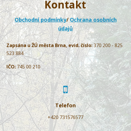
Kontakt
Obchodní podmínky
/
Ochrana osobních
údajů
Zapsána u ŽÚ města Brna, evid. číslo:
370 200 - 825
523 884
IČO:
745 00 210
Telefon
+420 731576577