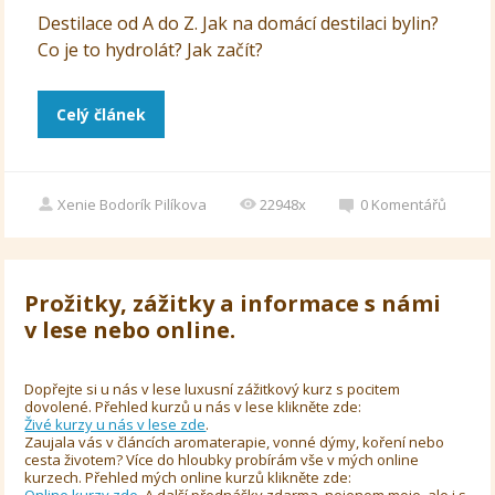
Destilace od A do Z. Jak na domácí destilaci bylin?
Co je to hydrolát? Jak začít?
Celý článek
Xenie Bodorík Pilíkova
22948x
0
Komentářů
Prožitky, zážitky a informace s námi
v lese nebo online.
Dopřejte si u nás v lese luxusní zážitkový kurz s pocitem
dovolené. Přehled kurzů u nás v lese klikněte zde:
Živé kurzy u nás v lese zde
.
Zaujala vás v článcích aromaterapie, vonné dýmy, koření nebo
cesta životem? Více do hloubky probírám vše v mých online
kurzech. Přehled mých online kurzů klikněte zde: