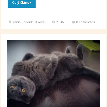
Celý článek
Xenie Bodorík Pilíkova
2390x
0
Komentářů