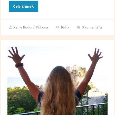
Celý článek
Xenie Bodorík Pilíkova
1644x
0
Komentářů