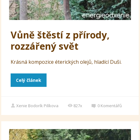
Vůně štěstí z přírody,
rozzářený svět
Krásná kompozice éterických olejů, hladící Duši.
Celý článek
Xenie Bodorík Pilíkova
827x
0
Komentářů