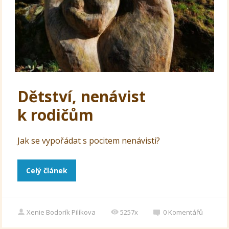
Dětství, nenávist
k rodičům
Jak se vypořádat s pocitem nenávisti?
Celý článek
Xenie Bodorík Pilíkova
5257x
0
Komentářů