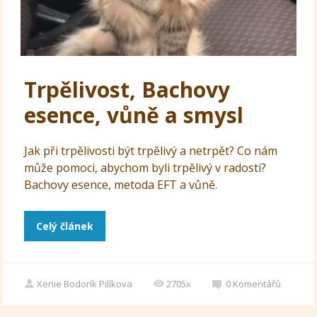
Trpělivost, Bachovy
esence, vůně a smysl
Jak při trpělivosti být trpělivý a netrpět? Co nám
může pomoci, abychom byli trpělivý v radosti?
Bachovy esence, metoda EFT a vůně.
Celý článek
Xenie Bodorík Pilíkova
2705x
0
Komentářů