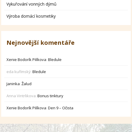
Vykuřování vonných dýmů
Výroba domácí kosmetiky
Nejnovější komentáře
Xenie Bodorík Pilíkova
:
Bledule
eda kuřímský
:
Bledule
Janinka
:
Žalud
Anna Vintrlikova
:
Bonus tinktury
Xenie Bodorík Pilíkova
:
Den 9 – Očista