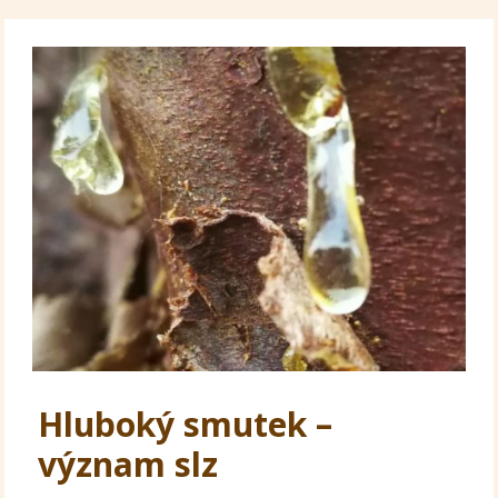
Hluboký smutek –
význam slz