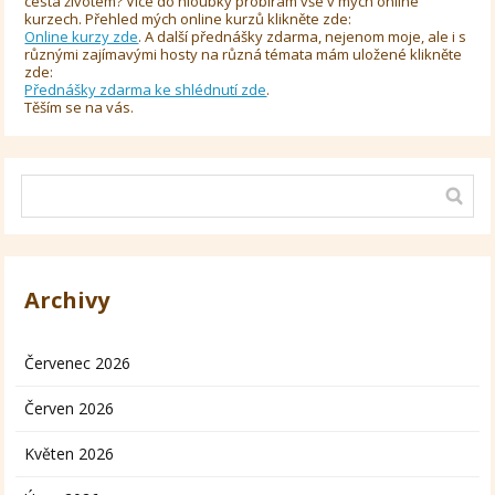
cesta životem? Více do hloubky probírám vše v mých online
kurzech. Přehled mých online kurzů klikněte zde:
Online kurzy zde
. A další přednášky zdarma, nejenom moje, ale i s
různými zajímavými hosty na různá témata mám uložené klikněte
zde:
Přednášky zdarma ke shlédnutí zde
.
Těším se na vás.
Archivy
Červenec 2026
Červen 2026
Květen 2026