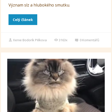
Význam slz a hlubokého smutku.
Celý článek
Xenie Bodorík Pilíkova
3163x
0
Komentářů