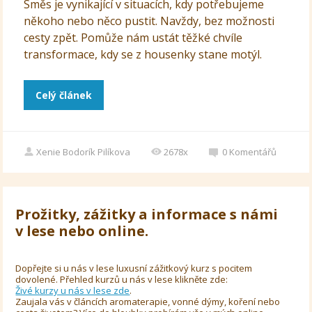
Směs je vynikající v situacích, kdy potřebujeme
někoho nebo něco pustit. Navždy, bez možnosti
cesty zpět. Pomůže nám ustát těžké chvíle
transformace, kdy se z housenky stane motýl.
Celý článek
Xenie Bodorík Pilíkova
2678x
0
Komentářů
Prožitky, zážitky a informace s námi
v lese nebo online.
Dopřejte si u nás v lese luxusní zážitkový kurz s pocitem
dovolené. Přehled kurzů u nás v lese klikněte zde:
Živé kurzy u nás v lese zde
.
Zaujala vás v článcích aromaterapie, vonné dýmy, koření nebo