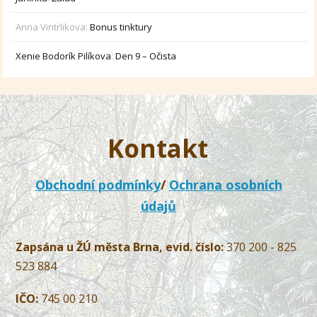
Anna Vintrlikova
:
Bonus tinktury
Xenie Bodorík Pilíkova
:
Den 9 – Očista
Kontakt
Obchodní podmínky
/
Ochrana osobních
údajů
Zapsána u ŽÚ města Brna, evid. číslo:
370 200 - 825
523 884
IČO:
745 00 210