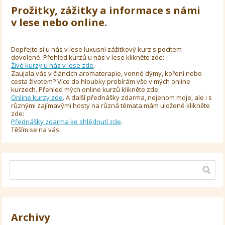
Prožitky, zážitky a informace s námi
v lese nebo online.
Dopřejte si u nás v lese luxusní zážitkový kurz s pocitem
dovolené. Přehled kurzů u nás v lese klikněte zde:
Živé kurzy u nás v lese zde
.
Zaujala vás v článcích aromaterapie, vonné dýmy, koření nebo
cesta životem? Více do hloubky probírám vše v mých online
kurzech. Přehled mých online kurzů klikněte zde:
Online kurzy zde
. A další přednášky zdarma, nejenom moje, ale i s
různými zajímavými hosty na různá témata mám uložené klikněte
zde:
Přednášky zdarma ke shlédnutí zde
.
Těším se na vás.
Archivy