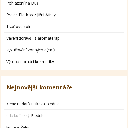
Pohlazení na Duši
Prales Platbos z Jižní Afriky
Tkáňové soli
Vaření zdravě i s aromaterapií
Vykuřování vonných dýmů
Výroba domácí kosmetiky
Nejnovější komentáře
Xenie Bodorík Pilíkova
:
Bledule
eda kuřímský
:
Bledule
Janinka
:
Žalud