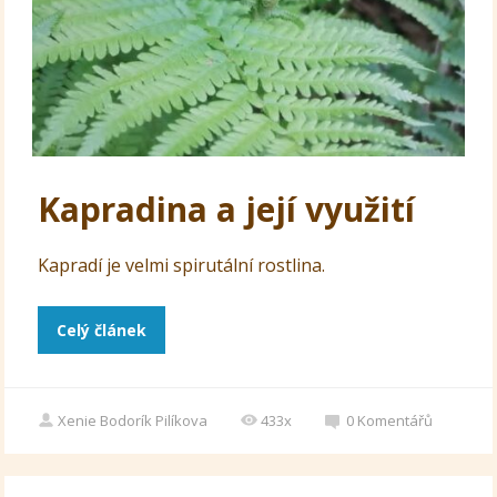
Kapradina a její využití
Kapradí je velmi spirutální rostlina.
Celý článek
Xenie Bodorík Pilíkova
433x
0
Komentářů