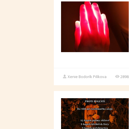
Xenie Bodorík Pilíkova
2898