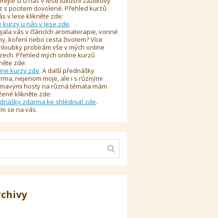
řejte si u nás v lese luxusní zážitkový
z s pocitem dovolené. Přehled kurzů
ás v lese klikněte zde:
é kurzy u nás v lese zde
.
jala vás v článcích aromaterapie, vonné
y, koření nebo cesta životem? Více
hloubky probírám vše v mých online
zech. Přehled mých online kurzů
kněte zde:
ine kurzy zde
. A další přednášky
rma, nejenom moje, ale i s různými
ímavými hosty na různá témata mám
žené klikněte zde:
dnášky zdarma ke shlédnutí zde
.
ím se na vás.
rchivy