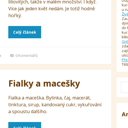
Dop
liliovitých, takže v malém množství. I když.
kur
Více jak jeden květ nedám. Je totiž hodně
u n
Živ
hořký.
Zau
dým
do 
Celý článek
kur
kli
Onl
zda
zaj
ulo
x
0
Komentářů
Pře
Těš
Fialky a macešky
Fialka a maceška. Bylinka, čaj, macerát,
tinktura, sirup, kandovaný cukr, vykuřování
a spoustu dalšího.
A