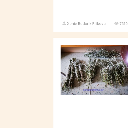
Xenie Bodorík Pilíkova
7650