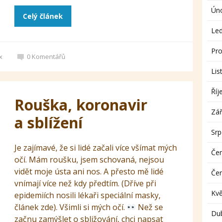
Ún
Celý článek
Le
Pro
x
0
Komentářů
Lis
Říj
Rouška, koronavir
Zář
a sblížení
Sr
Je zajímavé, že si lidé začali více všímat mých
Če
očí. Mám roušku, jsem schovaná, nejsou
vidět moje ústa ani nos. A přesto mě lidé
Če
vnímají více než kdy předtím. (Dříve při
Kv
epidemiích nosili lékaři speciální masky,
článek zde). Všimli si mých očí.
Než se
Du
začnu zamýšlet o sbližování, chci napsat