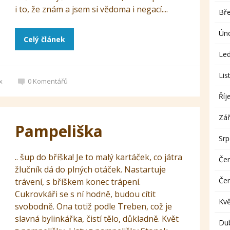
i to, že znám a jsem si vědoma i negací....
Bř
Ún
Celý článek
Le
Lis
x
0
Komentářů
Říj
Zář
Pampeliška
Sr
.. šup do bříška! Je to malý kartáček, co játra
Če
žlučník dá do plných otáček. Nastartuje
Če
trávení, s bříškem konec trápení.
Cukrovkáři se s ní hodně, budou cítit
Kv
svobodně. Ona totiž podle Treben, což je
slavná bylinkářka, čistí tělo, důkladně. Květ
Du