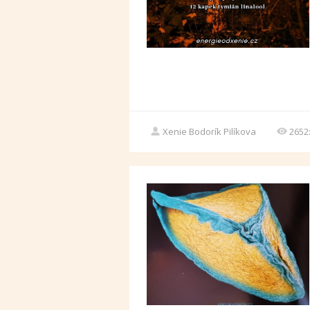
Xenie Bodorík Pilíkova
2652