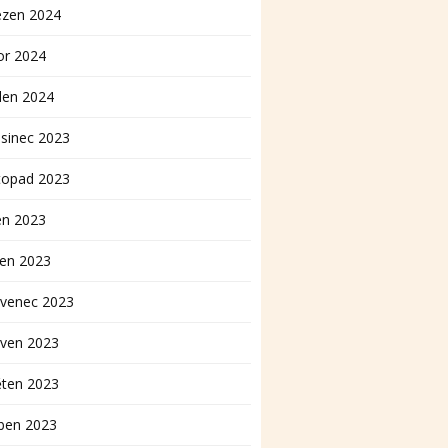
ezen 2024
or 2024
den 2024
sinec 2023
topad 2023
en 2023
pen 2023
rvenec 2023
rven 2023
ěten 2023
ben 2023