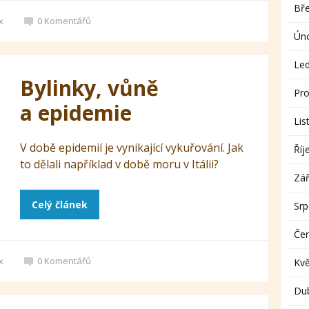
Bř
x
0
Komentářů
Ún
Le
Bylinky, vůně
Pro
a epidemie
Lis
V době epidemií je vynikající vykuřování. Jak
Říj
to dělali například v době moru v Itálii?
Zář
Celý článek
Sr
Če
x
0
Komentářů
Kv
Du