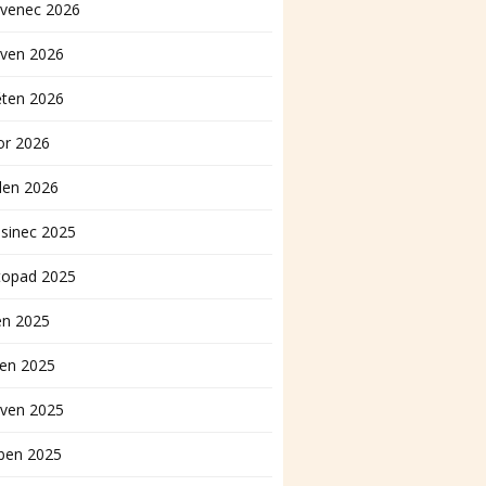
rvenec 2026
rven 2026
ěten 2026
or 2026
den 2026
sinec 2025
topad 2025
en 2025
pen 2025
rven 2025
ben 2025