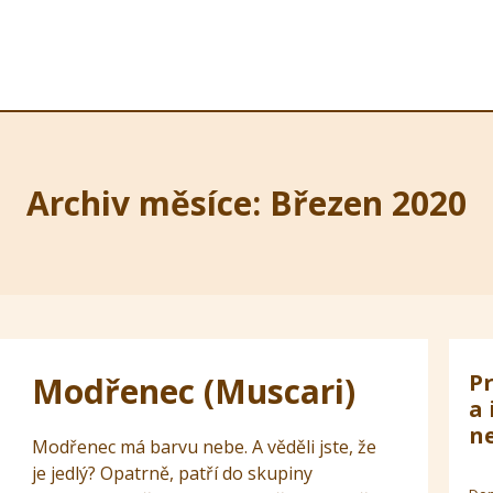
Archiv měsíce: Březen 2020
Pr
Modřenec (Muscari)
a 
ne
Modřenec má barvu nebe. A věděli jste, že
je jedlý? Opatrně, patří do skupiny