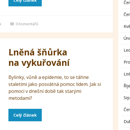
Celý článek
Če
Če
x
0
Komentářů
Kv
Ún
Lněná šňůrka
Le
na vykuřování
Pro
Lis
Bylinky, vůně a epidemie, to se táhne
staletími jako posvátná pomoc lidem. Jak si
Říj
pomoci v dnešní době tak starými
metodami?
Sr
Če
Celý článek
Du