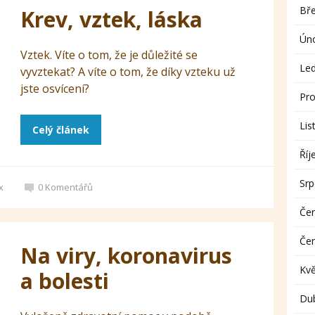
Bř
Krev, vztek, láska
Ún
Vztek. Víte o tom, že je důležité se
Le
vyvztekat? A víte o tom, že díky vzteku už
jste osvícení?
Pro
Lis
Celý článek
Říj
Sr
x
0
Komentářů
Če
Če
Na viry, koronavirus
Kv
a bolesti
Du