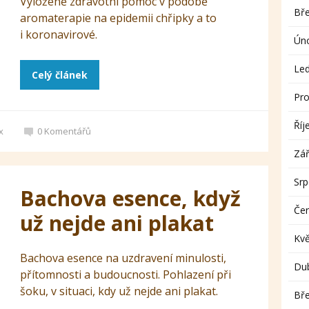
Vyloženě zdravotní pomoc v podobě
Bř
aromaterapie na epidemii chřipky a to
i koronavirové.
Ún
Le
Celý článek
Pro
Říj
x
0
Komentářů
Zář
Sr
Bachova esence, když
Če
už nejde ani plakat
Kv
Bachova esence na uzdravení minulosti,
Du
přítomnosti a budoucnosti. Pohlazení při
šoku, v situaci, kdy už nejde ani plakat.
Bř