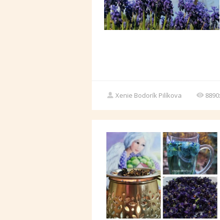
Xenie Bodorík Pilíkova
8890