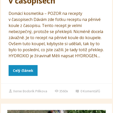
v časopisech
Domácí kosmetika – POZOR na recepty
v časopisech Dávám zde fotku receptu na pěnivé
koule z časopisu. Tento recept je velmi
nebezpečný, protože se překlepli. Nicméně docela
závažně. Je to recept na pěnivé koule do koupele.
Ovšem tuto koupel, kdybyste si udělali, tak by to
bylo to poslední, co jste zažili. Je tady totiž překlep.
HYDROXID je žíravina!! Měli napsat HYDROGEN....
Celý článek
Xenie Bodorík Pilíkova
3560x
0
Komentářů