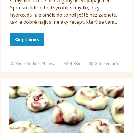
si myslím. Určitě pro vegany, kteří papají med.
Spoustu lidí se bojí vyrobit si mýdlo, díky
hydroxidu, ale směle do toho!! Ještě než začnete,
tak je dobré najít si nějaký recept, který se vám...
Celý článek
Xenie Bodorík Pilíkova
4199x
0
Komentářů