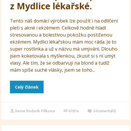
z Mydlice lékařské.
Tento náš domácí výrobek lze použít i na odlíčení
pleti s akné i ekzémem. Celkově hodně hladí
stresovanou a bolestivou pokožku postiženou
ekzémem. Mydlici lékařskou mám moc ráda. Je to
super rostlinka a už v názvu má umývání. Dlouho
jsem koketovala s myšlenkou, zkusit si s ní umýt
vlasy. Ale tím, že se odbarvuji na blond a tudíž
mám spíše suché vlásky, jsem se toho...
Celý článek
Xenie Bodorík Pilíkova
6181x
0
Komentářů