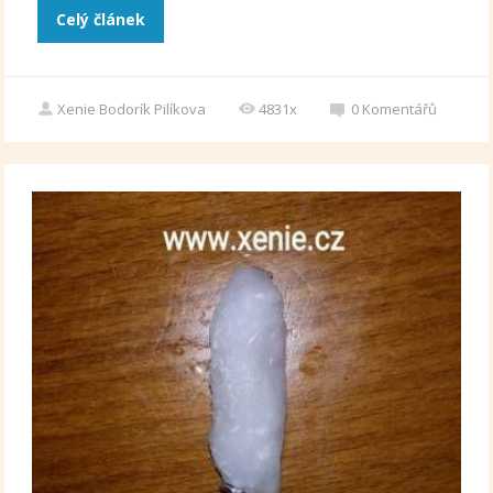
Celý článek
Xenie Bodorík Pilíkova
4831x
0
Komentářů