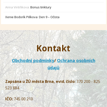
Anna Vintrlikova
:
Bonus tinktury
Xenie Bodorík Pilíkova
:
Den 9 – Očista
Kontakt
Obchodní podmínky
/
Ochrana osobních
údajů
Zapsána u ŽÚ města Brna, evid. číslo:
370 200 - 825
523 884
IČO:
745 00 210