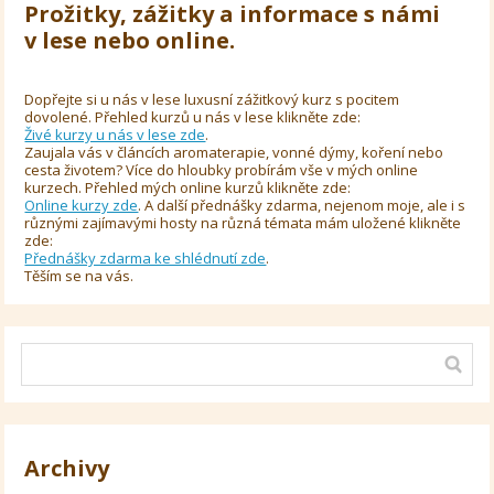
Prožitky, zážitky a informace s námi
v lese nebo online.
Dopřejte si u nás v lese luxusní zážitkový kurz s pocitem
dovolené. Přehled kurzů u nás v lese klikněte zde:
Živé kurzy u nás v lese zde
.
Zaujala vás v článcích aromaterapie, vonné dýmy, koření nebo
cesta životem? Více do hloubky probírám vše v mých online
kurzech. Přehled mých online kurzů klikněte zde:
Online kurzy zde
. A další přednášky zdarma, nejenom moje, ale i s
různými zajímavými hosty na různá témata mám uložené klikněte
zde:
Přednášky zdarma ke shlédnutí zde
.
Těším se na vás.
Archivy