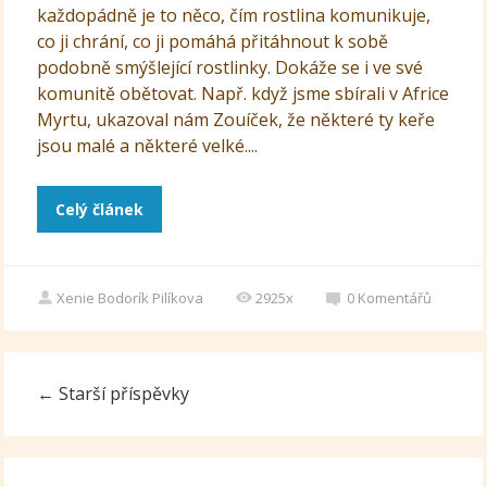
každopádně je to něco, čím rostlina komunikuje,
co ji chrání, co ji pomáhá přitáhnout k sobě
podobně smýšlející rostlinky. Dokáže se i ve své
komunitě obětovat. Např. když jsme sbírali v Africe
Myrtu, ukazoval nám Zouíček, že některé ty keře
jsou malé a některé velké....
Celý článek
Xenie Bodorík Pilíkova
2925x
0
Komentářů
←
Starší příspěvky