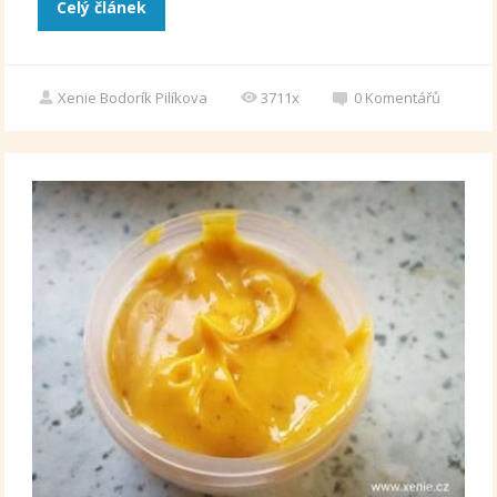
Celý článek
Xenie Bodorík Pilíkova
3711x
0
Komentářů