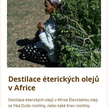
Destilace éterických olejů
v Africe
Destilace éterických olejů v Africe Éterickému oleji
se říká Duše rostliny, nebo také Krev rostliny..