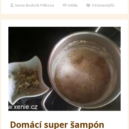
Xenie Bodorík Pilíkova
5438x
0
Komentářů
Domácí super šampón