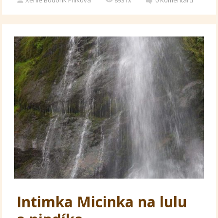
Xenie Bodorík Pilíkova
8931x
0
Komentářů
Intimka Micinka na lulu