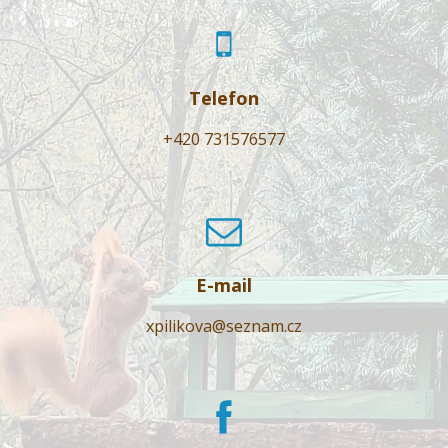
Telefon
+420 731576577
E-mail
xpilikova@seznam.cz