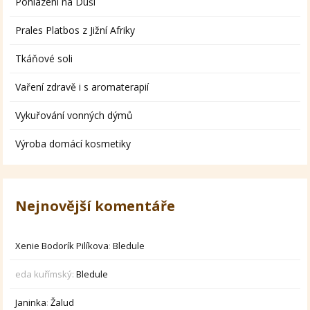
Pohlazení na Duši
Prales Platbos z Jižní Afriky
Tkáňové soli
Vaření zdravě i s aromaterapií
Vykuřování vonných dýmů
Výroba domácí kosmetiky
Nejnovější komentáře
Xenie Bodorík Pilíkova
:
Bledule
eda kuřímský
:
Bledule
Janinka
:
Žalud