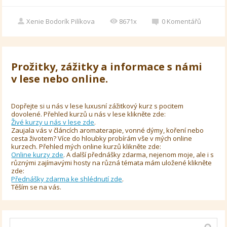
Xenie Bodorík Pilíkova
8671x
0
Komentářů
Prožitky, zážitky a informace s námi
v lese nebo online.
Dopřejte si u nás v lese luxusní zážitkový kurz s pocitem
dovolené. Přehled kurzů u nás v lese klikněte zde:
Živé kurzy u nás v lese zde
.
Zaujala vás v článcích aromaterapie, vonné dýmy, koření nebo
cesta životem? Více do hloubky probírám vše v mých online
kurzech. Přehled mých online kurzů klikněte zde:
Online kurzy zde
. A další přednášky zdarma, nejenom moje, ale i s
různými zajímavými hosty na různá témata mám uložené klikněte
zde:
Přednášky zdarma ke shlédnutí zde
.
Těším se na vás.