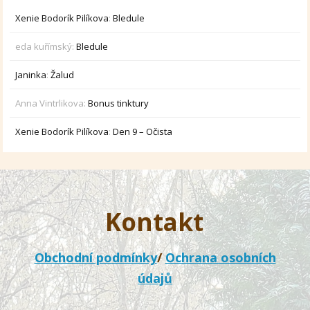
Xenie Bodorík Pilíkova
:
Bledule
eda kuřímský
:
Bledule
Janinka
:
Žalud
Anna Vintrlikova
:
Bonus tinktury
Xenie Bodorík Pilíkova
:
Den 9 – Očista
Kontakt
Obchodní podmínky
/
Ochrana osobních
údajů