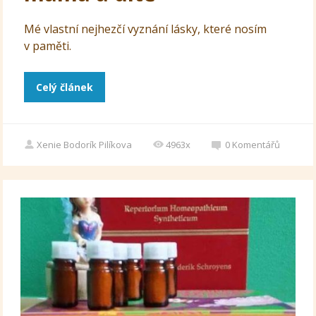
Mé vlastní nejhezčí vyznání lásky, které nosím
v paměti.
Celý článek
Xenie Bodorík Pilíkova
4963x
0
Komentářů