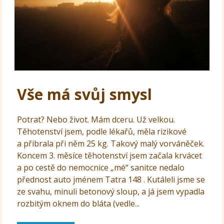
Vše má svůj smysl
Potrat? Nebo život. Mám dceru. Už velkou.
Těhotenství jsem, podle lékařů, měla rizikové
a přibrala při něm 25 kg. Takový malý vorváněček.
Koncem 3. měsíce těhotenství jsem začala krvácet
a po cestě do nemocnice „mé“ sanitce nedalo
přednost auto jménem Tatra 148 . Kutáleli jsme se
ze svahu, minuli betonový sloup, a já jsem vypadla
rozbitým oknem do bláta (vedle...