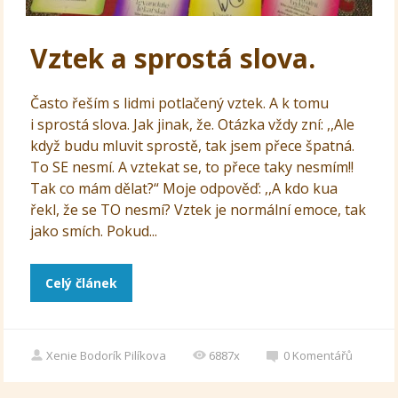
Vztek a sprostá slova.
Často řeším s lidmi potlačený vztek. A k tomu
i sprostá slova. Jak jinak, že. Otázka vždy zní: ,,Ale
když budu mluvit sprostě, tak jsem přece špatná.
To SE nesmí. A vztekat se, to přece taky nesmím!!
Tak co mám dělat?“ Moje odpověď: ,,A kdo kua
řekl, že se TO nesmí? Vztek je normální emoce, tak
jako smích. Pokud...
Celý článek
Xenie Bodorík Pilíkova
6887x
0
Komentářů