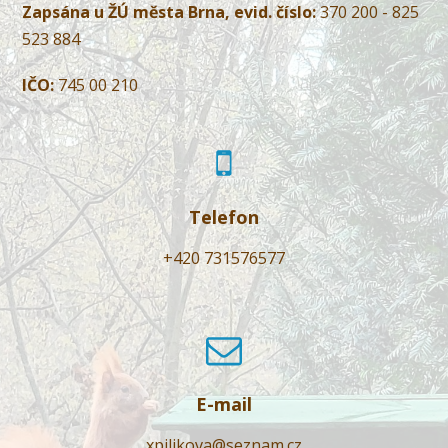
Zapsána u ŽÚ města Brna, evid. číslo:
370 200 - 825
523 884
IČO:
745 00 210
Telefon
+420 731576577
E-mail
xpilikova@seznam.cz