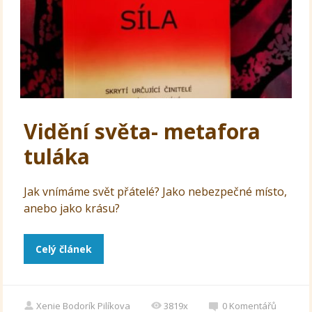
Vidění světa- metafora
tuláka
Jak vnímáme svět přátelé? Jako nebezpečné místo,
anebo jako krásu?
Celý článek
Xenie Bodorík Pilíkova
3819x
0
Komentářů