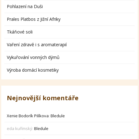
Pohlazení na Duši
Prales Platbos z Jižní Afriky
Tkáňové soli
Vaření zdravě i s aromaterapií
Vykuřování vonných dýmů
Výroba domácí kosmetiky
Nejnovější komentáře
Xenie Bodorík Pilíkova
:
Bledule
eda kuřímský
:
Bledule