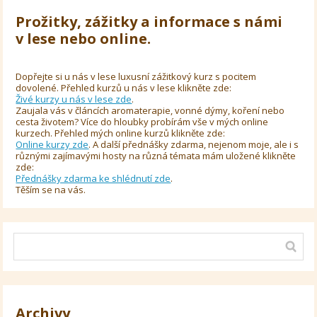
Prožitky, zážitky a informace s námi
v lese nebo online.
Dopřejte si u nás v lese luxusní zážitkový kurz s pocitem
dovolené. Přehled kurzů u nás v lese klikněte zde:
Živé kurzy u nás v lese zde
.
Zaujala vás v článcích aromaterapie, vonné dýmy, koření nebo
cesta životem? Více do hloubky probírám vše v mých online
kurzech. Přehled mých online kurzů klikněte zde:
Online kurzy zde
. A další přednášky zdarma, nejenom moje, ale i s
různými zajímavými hosty na různá témata mám uložené klikněte
zde:
Přednášky zdarma ke shlédnutí zde
.
Těším se na vás.
Archivy