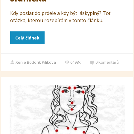
Kdy poslat do prdele a kdy být láskyplný? Toť
otázka, kterou rozebírám v tomto článku.
Celý článek
Xenie Bodorík Pilíkova
6498x
0
Komentářů