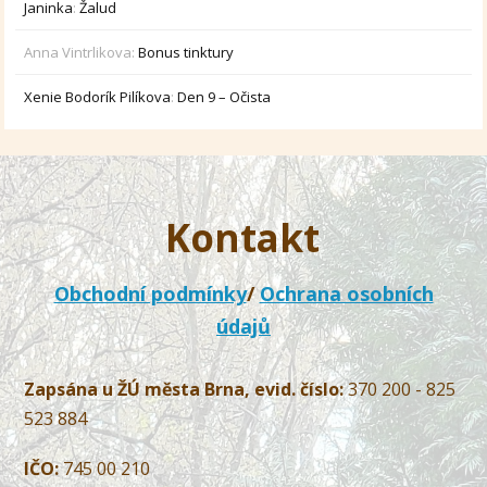
Janinka
:
Žalud
Anna Vintrlikova
:
Bonus tinktury
Xenie Bodorík Pilíkova
:
Den 9 – Očista
Kontakt
Obchodní podmínky
/
Ochrana osobních
údajů
Zapsána u ŽÚ města Brna, evid. číslo:
370 200 - 825
523 884
IČO:
745 00 210