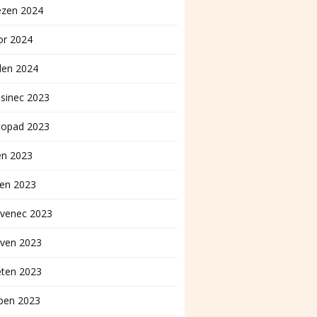
ezen 2024
or 2024
den 2024
sinec 2023
topad 2023
en 2023
pen 2023
rvenec 2023
rven 2023
ěten 2023
ben 2023