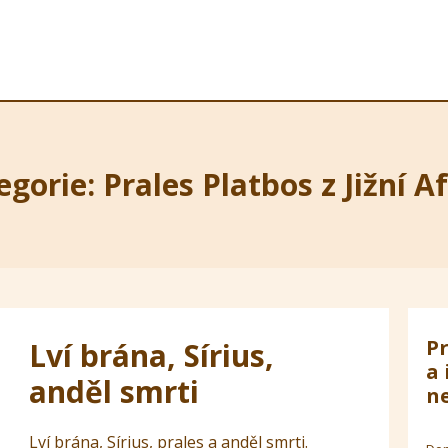
gorie: Prales Platbos z Jižní A
Pr
Lví brána, Sírius,
a 
anděl smrti
ne
Lví brána, Sírius, prales a anděl smrti.