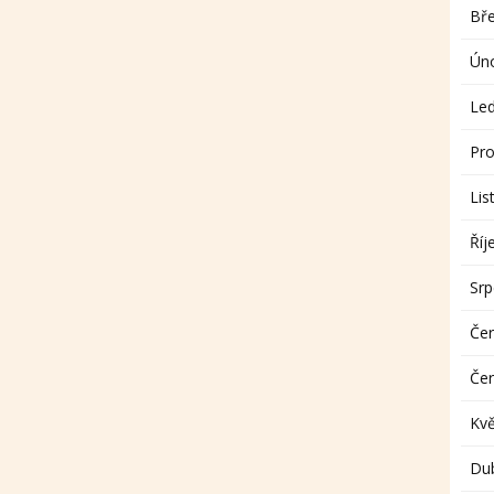
Bř
Ún
Le
Pro
Lis
Říj
Sr
Če
Če
Kv
Du