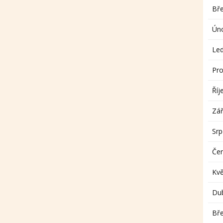
Bř
Ún
Le
Pro
Říj
Zář
Sr
Če
Kv
Du
Bř