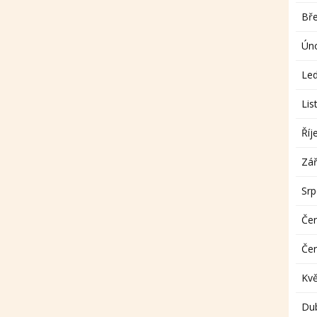
Bř
Ún
Le
Lis
Říj
Zář
Sr
Če
Če
Kv
Du