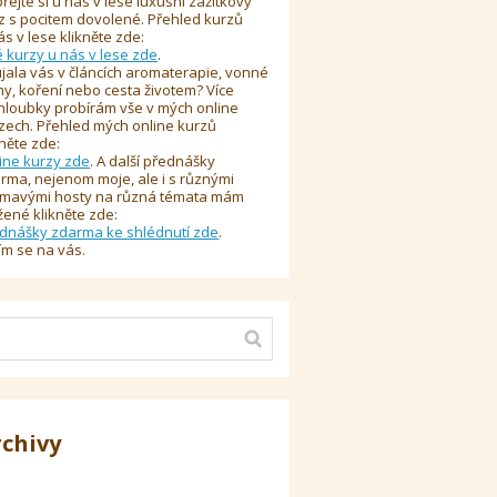
řejte si u nás v lese luxusní zážitkový
z s pocitem dovolené. Přehled kurzů
ás v lese klikněte zde:
é kurzy u nás v lese zde
.
jala vás v článcích aromaterapie, vonné
y, koření nebo cesta životem? Více
hloubky probírám vše v mých online
zech. Přehled mých online kurzů
kněte zde:
ine kurzy zde
. A další přednášky
rma, nejenom moje, ale i s různými
ímavými hosty na různá témata mám
žené klikněte zde:
dnášky zdarma ke shlédnutí zde
.
ím se na vás.
rchivy