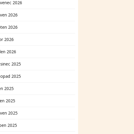
rvenec 2026
rven 2026
ěten 2026
or 2026
den 2026
sinec 2025
topad 2025
en 2025
pen 2025
rven 2025
ben 2025