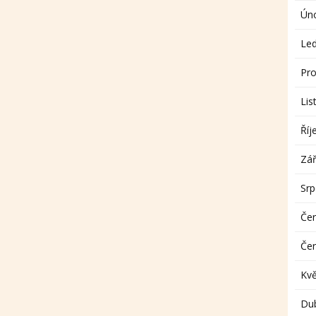
Ún
Le
Pro
Lis
Říj
Zář
Sr
Če
Če
Kv
Du