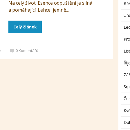
Na celý život. Esence odpuštění je silná
Bř
a pomáhající. Lehce, jemně...
Ún
Celý článek
Le
Pro
x
0
Komentářů
Lis
Říj
Zář
Sr
Če
Kv
Du