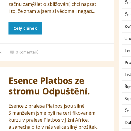
Če
začnu zamýšlet o sbližování, chci napsat
i to, že znám a jsem si vědoma i negací....
Če
Kv
Celý článek
Ún
Le
x
0
Komentářů
Pro
Lis
Esence Platbos ze
Říj
stromu Odpuštění.
Sr
Esence z pralesa Platbos jsou silné.
Če
S manželem jsme byli na certifikovaném
kurzu v pralese Platbos v Jižní Africe,
Du
a zanechalo to v nás velice silný prožitek.