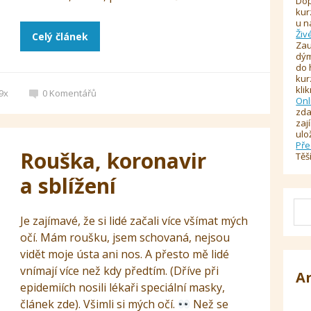
Dop
kur
u n
Živ
Celý článek
Zau
dým
do 
kur
kli
9x
0
Komentářů
Onl
zda
zaj
ulo
Pře
Rouška, koronavir
Těš
a sblížení
Je zajímavé, že si lidé začali více všímat mých
očí. Mám roušku, jsem schovaná, nejsou
vidět moje ústa ani nos. A přesto mě lidé
vnímají více než kdy předtím. (Dříve při
A
epidemiích nosili lékaři speciální masky,
článek zde). Všimli si mých očí.
Než se