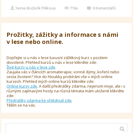
Xenie Bodorík Pilíkova
716x
0
Komentářů
Prožitky, zážitky a informace s námi
v lese nebo online.
Dopřejte si u nás v lese luxusní zážitkový kurz s pocitem
dovolené. Přehled kurzů u nás v lese klikněte zde:
Živé kurzy u nás v lese zde
.
Zaujala vás v článcích aromaterapie, vonné dýmy, koření nebo
cesta životem? Více do hloubky probírám vše v mých online
kurzech. Přehled mých online kurzů klikněte zde:
Online kurzy zde
. A další přednášky zdarma, nejenom moje, ale i s
různými zajímavými hosty na různá témata mám uložené klikněte
zde:
Přednášky zdarma ke shlédnutí zde
.
Těším se na vás.