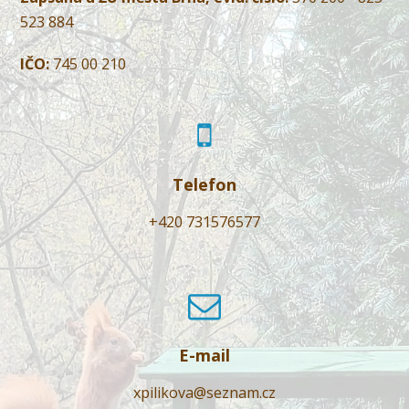
523 884
IČO:
745 00 210
Telefon
+420 731576577
E-mail
xpilikova@seznam.cz