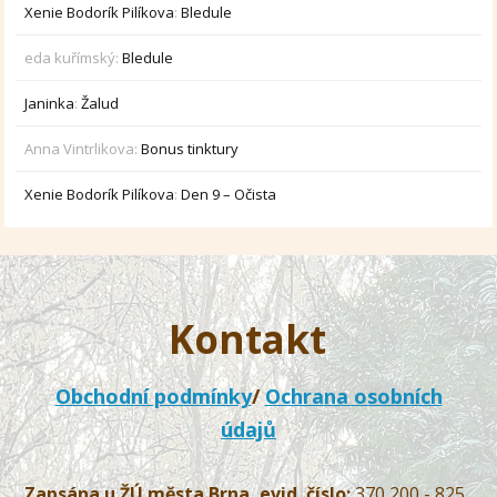
Xenie Bodorík Pilíkova
:
Bledule
eda kuřímský
:
Bledule
Janinka
:
Žalud
Anna Vintrlikova
:
Bonus tinktury
Xenie Bodorík Pilíkova
:
Den 9 – Očista
Kontakt
Obchodní podmínky
/
Ochrana osobních
údajů
Zapsána u ŽÚ města Brna, evid. číslo:
370 200 - 825