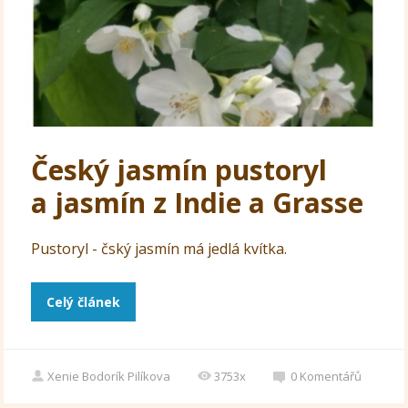
Český jasmín pustoryl
a jasmín z Indie a Grasse
Pustoryl - čský jasmín má jedlá kvítka.
Celý článek
Xenie Bodorík Pilíkova
3753x
0
Komentářů