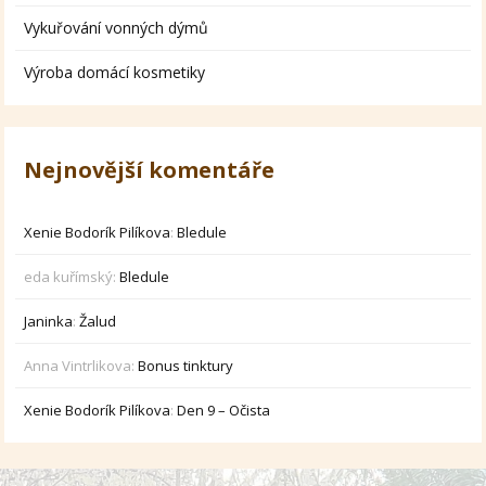
Vykuřování vonných dýmů
Výroba domácí kosmetiky
Nejnovější komentáře
Xenie Bodorík Pilíkova
:
Bledule
eda kuřímský
:
Bledule
Janinka
:
Žalud
Anna Vintrlikova
:
Bonus tinktury
Xenie Bodorík Pilíkova
:
Den 9 – Očista