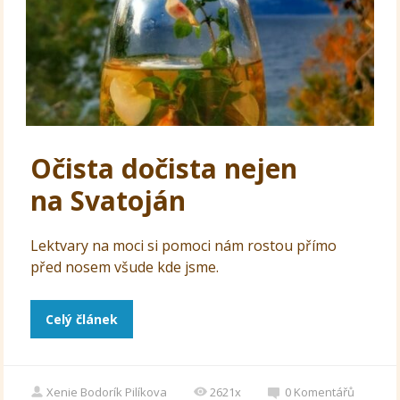
Očista dočista nejen
na Svatoján
Lektvary na moci si pomoci nám rostou přímo
před nosem všude kde jsme.
Celý článek
Xenie Bodorík Pilíkova
2621x
0
Komentářů