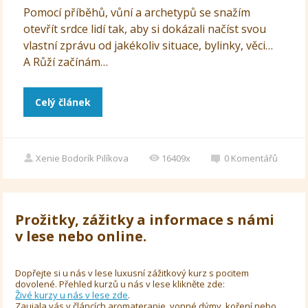
Pomocí příběhů, vůní a archetypů se snažím
otevřít srdce lidí tak, aby si dokázali načíst svou
vlastní zprávu od jakékoliv situace, bylinky, věci…
A Růží začínám…
Celý článek
Xenie Bodorík Pilíkova
16409x
0
Komentářů
Prožitky, zážitky a informace s námi
v lese nebo online.
Dopřejte si u nás v lese luxusní zážitkový kurz s pocitem
dovolené. Přehled kurzů u nás v lese klikněte zde:
Živé kurzy u nás v lese zde
.
Zaujala vás v článcích aromaterapie, vonné dýmy, koření nebo