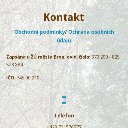
Kontakt
Obchodní podmínky
/
Ochrana osobních
údajů
Zapsána u ŽÚ města Brna, evid. číslo:
370 200 - 825
523 884
IČO:
745 00 210
Telefon
+420 731576577