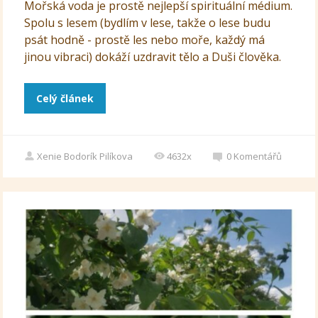
Mořská voda je prostě nejlepší spirituální médium.
Spolu s lesem (bydlím v lese, takže o lese budu
psát hodně - prostě les nebo moře, každý má
jinou vibraci) dokáží uzdravit tělo a Duši člověka.
Celý článek
Xenie Bodorík Pilíkova
4632x
0
Komentářů