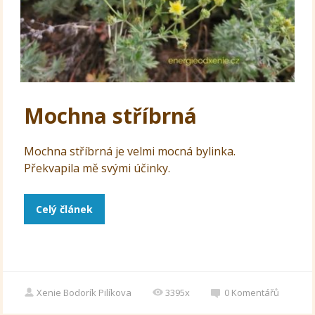
Mochna stříbrná
Mochna stříbrná je velmi mocná bylinka.
Překvapila mě svými účinky.
Celý článek
Xenie Bodorík Pilíkova
3395x
0
Komentářů