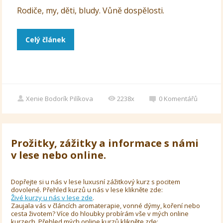
Rodiče, my, děti, bludy. Vůně dospělosti.
Celý článek
Xenie Bodorík Pilíkova
2238x
0
Komentářů
Prožitky, zážitky a informace s námi
v lese nebo online.
Dopřejte si u nás v lese luxusní zážitkový kurz s pocitem
dovolené. Přehled kurzů u nás v lese klikněte zde:
Živé kurzy u nás v lese zde
.
Zaujala vás v článcích aromaterapie, vonné dýmy, koření nebo
cesta životem? Více do hloubky probírám vše v mých online
kurzech. Přehled mých online kurzů klikněte zde: