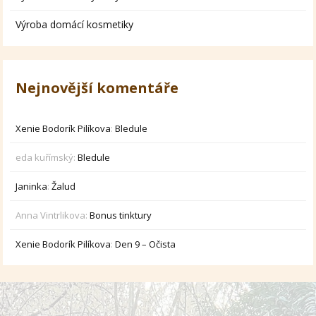
Výroba domácí kosmetiky
Nejnovější komentáře
Xenie Bodorík Pilíkova
:
Bledule
eda kuřímský
:
Bledule
Janinka
:
Žalud
Anna Vintrlikova
:
Bonus tinktury
Xenie Bodorík Pilíkova
:
Den 9 – Očista