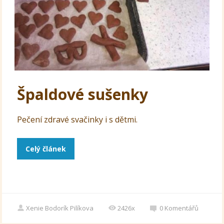
Špaldové sušenky
Pečení zdravé svačinky i s dětmi.
Celý článek
Xenie Bodorík Pilíkova
2426x
0
Komentářů