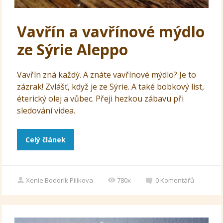
Vavřín a vavřínové mýdlo
ze Sýrie Aleppo
Vavřín zná každý. A znáte vavřínové mýdlo? Je to
zázrak! Zvlášť, když je ze Sýrie. A také bobkový list,
éterický olej a vůbec. Přeji hezkou zábavu při
sledování videa.
Celý článek
Xenie Bodorík Pilíkova
780x
0
Komentářů