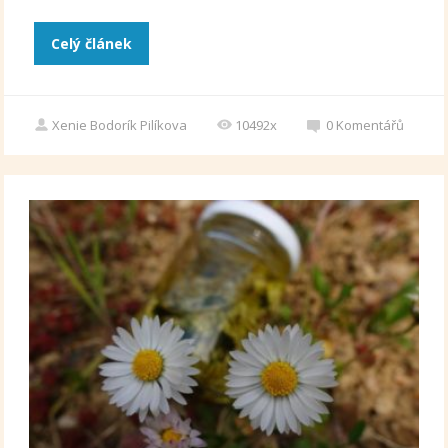
Celý článek
Xenie Bodorík Pilíkova
10492x
0
Komentářů