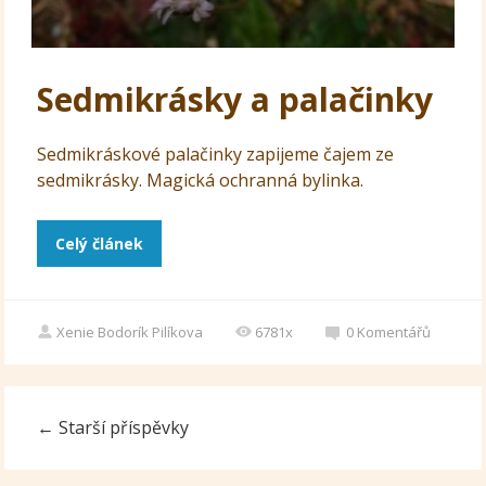
Sedmikrásky a palačinky
Sedmikráskové palačinky zapijeme čajem ze
sedmikrásky. Magická ochranná bylinka.
Celý článek
Xenie Bodorík Pilíkova
6781x
0
Komentářů
←
Starší příspěvky