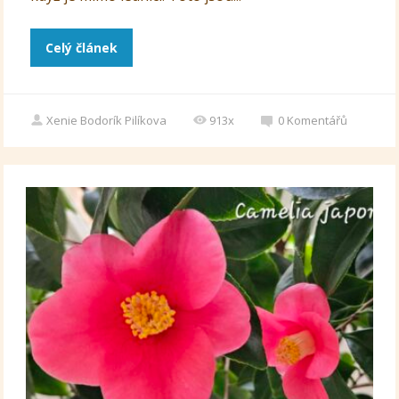
Celý článek
Xenie Bodorík Pilíkova
913x
0
Komentářů