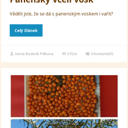
Věděli jste, že se dá s panenským voskem i vařit?
Celý článek
Xenie Bodorík Pilíkova
3152x
0
Komentářů