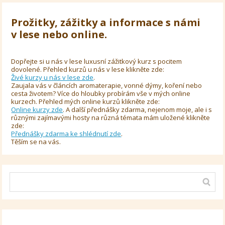
Prožitky, zážitky a informace s námi
v lese nebo online.
Dopřejte si u nás v lese luxusní zážitkový kurz s pocitem
dovolené. Přehled kurzů u nás v lese klikněte zde:
Živé kurzy u nás v lese zde
.
Zaujala vás v článcích aromaterapie, vonné dýmy, koření nebo
cesta životem? Více do hloubky probírám vše v mých online
kurzech. Přehled mých online kurzů klikněte zde:
Online kurzy zde
. A další přednášky zdarma, nejenom moje, ale i s
různými zajímavými hosty na různá témata mám uložené klikněte
zde:
Přednášky zdarma ke shlédnutí zde
.
Těším se na vás.