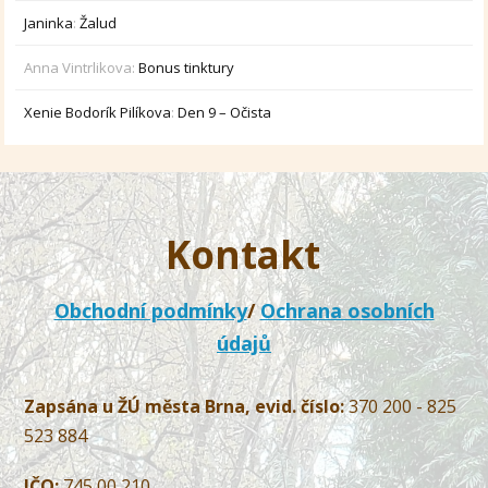
Janinka
:
Žalud
Anna Vintrlikova
:
Bonus tinktury
Xenie Bodorík Pilíkova
:
Den 9 – Očista
Kontakt
Obchodní podmínky
/
Ochrana osobních
údajů
Zapsána u ŽÚ města Brna, evid. číslo:
370 200 - 825
523 884
IČO:
745 00 210