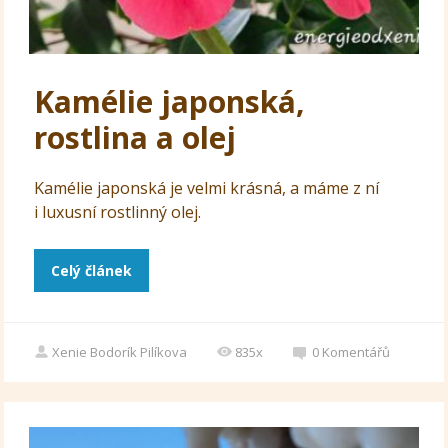
Kamélie japonská,
rostlina a olej
Kamélie japonská je velmi krásná, a máme z ní
i luxusní rostlinný olej.
Celý článek
Xenie Bodorík Pilíkova
835x
0
Komentářů