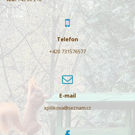
Telefon
+420 731576577
E-mail
xpilikova@seznam.cz