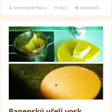
Xenie Bodorík Pilíkova
3921x
0
Komentářů
Panenský včelí vosk