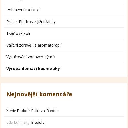
Pohlazení na Duši
Prales Platbos z Jižní Afriky
Tkáňové soli
Vaření zdravě i s aromaterapií
Vykuřování vonných dýmů
Výroba domácí kosmetiky
Nejnovější komentáře
Xenie Bodorík Pilíkova
:
Bledule
eda kuřímský
:
Bledule