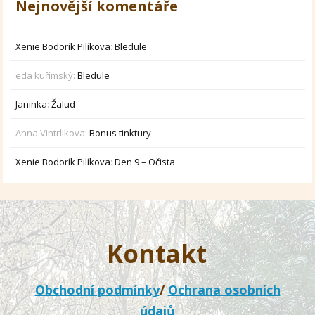
Nejnovější komentáře
Xenie Bodorík Pilíkova
:
Bledule
eda kuřímský
:
Bledule
Janinka
:
Žalud
Anna Vintrlikova
:
Bonus tinktury
Xenie Bodorík Pilíkova
:
Den 9 – Očista
Kontakt
Obchodní podmínky
/
Ochrana osobních
údajů