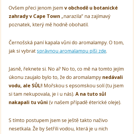
Ovšem přeci jenom jsem
v obchodě u botanické
zahrady v Cape Town
„narazila“ na zajímavý
poznatek, který mě hodně obohatil.
Černošská paní kapala vůni do aromalampy. O tom,
jak si vybrat
správnou aromalampu píši zde
.
Jasně, řeknete si. No a? No to, co mě na tomto jejím
úkonu zaujalo bylo to, že do aromalampy
nedávali
vodu, ale SŮL
!! Mořskou s epsomskou solí (tu jsem
si tam nekupovala, je i u nás).
A na tuto sůl
nakapali tu vůni
(v našem případě éterické oleje).
S tímto postupem jsem se ještě takto naživo
nesetkala. Že by šetřili vodou, která je u nich