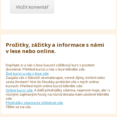
Prožitky, zážitky a informace s námi
v lese nebo online.
Dopřejte si u nás v lese luxusní zážitkový kurz s pocitem
dovolené. Přehled kurzů u nás v lese klikněte zde:
Živé kurzy u nás v lese zde
.
Zaujala vás v článcích aromaterapie, vonné dýmy, koření nebo
cesta životem? Více do hloubky probírám vše v mých online
kurzech. Přehled mých online kurzů klikněte zde:
Online kurzy zde
. A další přednášky zdarma, nejenom moje, ale i s
různými zajímavými hosty na různá témata mám uložené klikněte
zde:
Přednášky zdarma ke shlédnutí zde
.
Těším se na vás.