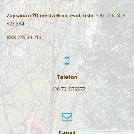
Zapsána u ŽÚ města Brna, evid. číslo:
370 200 - 825
523 884
IČO:
745 00 210
Telefon
+420 731576577
E-mail