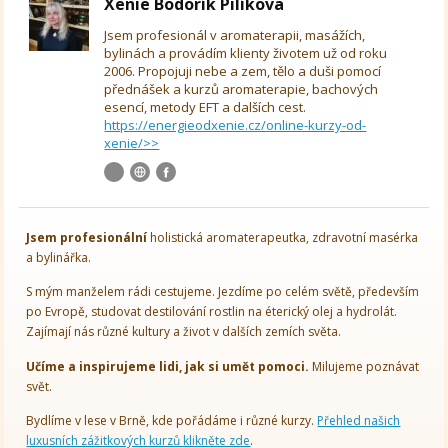
Xenie Bodorík Pilíkova
Jsem profesionál v aromaterapii, masážích,
bylinách a provádím klienty životem už od roku
2006. Propojuji nebe a zem, tělo a duši pomocí
přednášek a kurzů aromaterapie, bachových
esencí, metody EFT a dalších cest.
https://energieodxenie.cz/online-kurzy-od-
xenie/>>
Jsem
profesionální
holistická aromaterapeutka, zdravotní masérka
a bylinářka.
S mým manželem rádi cestujeme. Jezdíme po celém světě, především
po Evropě, studovat destilování rostlin na éterický olej a hydrolát.
Zajímají nás různé kultury a život v dalších zemích světa.
Učíme a inspirujeme lidi, jak si umět pomoci.
Milujeme poznávat
svět.
Bydlíme v lese v Brně, kde pořádáme i různé kurzy.
Přehled našich
luxusních zážitkových kurzů klikněte zde
.