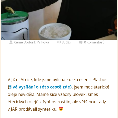
Xenie Bodorík Pilíkova
3563x
0 Komentářů
V Jižní Africe, kde jsme byli na kurzu esencí Platbos
(
živé vysílání o této cestě zde)
,
jsem moc éterické
oleje neviděla. Máme sice vzácný úlovek, směs
éterických olejů z fynbos rostlin, ale většinou tady
v JAR prodávali syntetiku.