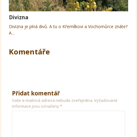
Divizna
Divizna je plná divů. A tu o Křemílkovi a Vochomůrce znáte?
A…
Komentáře
Přidat komentář
Vaše e-mailová adresa nebude zveřejněna.
Vyžadované
informace jsou označeny
*