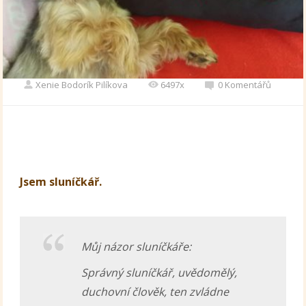
Xenie Bodorík Pilíkova
6497x
0 Komentářů
Jsem sluníčkář.
Můj názor sluníčkáře:
Správný sluníčkář, uvědomělý,
duchovní člověk, ten zvládne