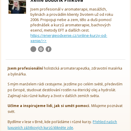
Jsem profesionál v aromaterapii, masážích,
bylinách a provádím klienty životem už od roku
2006. Propojuji nebe a zem, tělo a duši pomocí
přednášek a kurzů aromaterapie, bachových
esencí, metody EFT a dalších cest.
https://energieodxenie.cz/online-kurzy-od-
xenie/>>
Jsem
profesionální
holistická aromaterapeutka, zdravotní masérka
a bylinářka.
S mým manželem rádi cestujeme. Jezdíme po celém světě, především
po Evropě, studovat destilování rostlin na éterický olej a hydrolát.
Zajímají nás různé kultury a život v dalších zemích světa.
Učíme a inspirujeme lidi, jak si umět pomoci.
Milujeme poznávat
svět.
Bydlíme v lese v Brně, kde pořádáme i různé kurzy.
Přehled našich
luxusních zážitkových kurzů klikněte zde
.