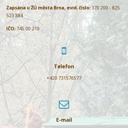
Zapsána u ŽÚ města Brna, evid. číslo:
370 200 - 825
523 884
IČO:
745 00 210
Telefon
+420 731576577
E-mail