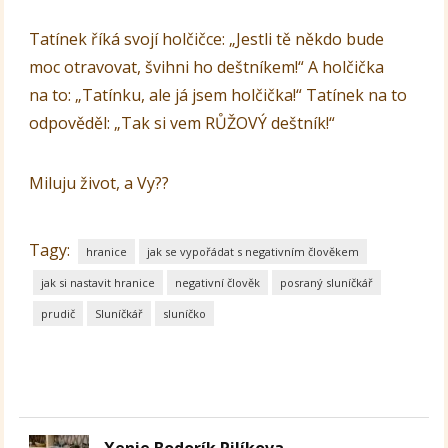
Tatínek říká svojí holčičce: „Jestli tě někdo bude
moc otravovat, švihni ho deštníkem!“ A holčička
na to: „Tatínku, ale já jsem holčička!“ Tatínek na to
odpověděl: „Tak si vem RŮŽOVÝ deštník!“
Miluju život, a Vy??
Tagy:
hranice
jak se vypořádat s negativním člověkem
jak si nastavit hranice
negativní člověk
posraný sluníčkář
prudič
Sluníčkář
sluníčko
Xenie Bodorík Pilíkova