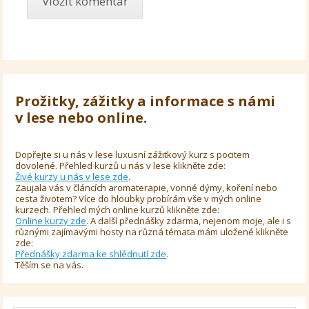
Prožitky, zážitky a informace s námi
v lese nebo online.
Dopřejte si u nás v lese luxusní zážitkový kurz s pocitem
dovolené. Přehled kurzů u nás v lese klikněte zde:
Živé kurzy u nás v lese zde
.
Zaujala vás v článcích aromaterapie, vonné dýmy, koření nebo
cesta životem? Více do hloubky probírám vše v mých online
kurzech. Přehled mých online kurzů klikněte zde:
Online kurzy zde
. A další přednášky zdarma, nejenom moje, ale i s
různými zajímavými hosty na různá témata mám uložené klikněte
zde:
Přednášky zdarma ke shlédnutí zde
.
Těším se na vás.