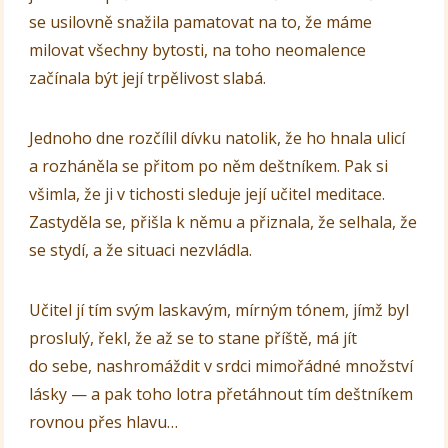
se usilovně snažila pamatovat na to, že máme
milovat všechny bytosti, na toho neomalence
začínala být její trpělivost slabá.
Jednoho dne rozčílil dívku natolik, že ho hnala ulicí
a rozháněla se přitom po něm deštníkem. Pak si
všimla, že ji v tichosti sleduje její učitel meditace.
Zastyděla se, přišla k němu a přiznala, že selhala, že
se stydí, a že situaci nezvládla.
Učitel jí tím svým laskavým, mírným tónem, jímž byl
proslulý, řekl, že až se to stane příště, má jít
do sebe, nashromáždit v srdci mimořádné množství
lásky — a pak toho lotra přetáhnout tím deštníkem
rovnou přes hlavu…