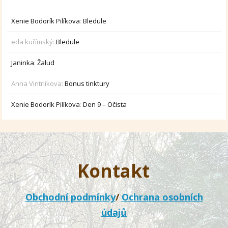
Xenie Bodorík Pilíkova
:
Bledule
eda kuřímský
:
Bledule
Janinka
:
Žalud
Anna Vintrlikova
:
Bonus tinktury
Xenie Bodorík Pilíkova
:
Den 9 – Očista
Kontakt
Obchodní podmínky
/
Ochrana osobních
údajů