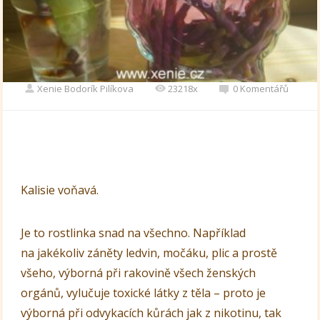
Xenie Bodorík Pilíkova
23218x
0 Komentářů
Kalisie voňavá.
Je to rostlinka snad na všechno. Například
na jakékoliv záněty ledvin, močáku, plic a prostě
všeho, výborná při rakovině všech ženských
orgánů, vylučuje toxické látky z těla – proto je
výborná při odvykacích kůrách jak z nikotinu, tak