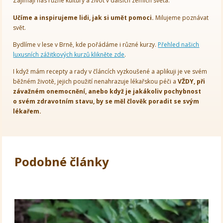
Zajímají nás různé kultury a život v dalších zemích světa.
Učíme a inspirujeme lidi, jak si umět pomoci.
Milujeme poznávat
svět.
Bydlíme v lese v Brně, kde pořádáme i různé kurzy.
Přehled našich
luxusních zážitkových kurzů klikněte zde
.
I když mám recepty a rady v článcích vyzkoušené a aplikuji je ve svém
běžném životě, jejich použití nenahrazuje lékařskou péči a
VŽDY, při
závažném onemocnění, anebo když je jakákoliv pochybnost
o svém zdravotním stavu, by se měl člověk poradit se svým
lékařem.
Podobné články