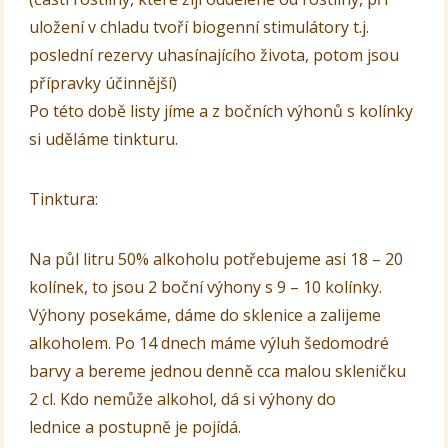
uložení v chladu tvoří biogenní stimulátory t.j.
poslední rezervy uhasínajícího života, potom jsou
přípravky účinnější)
Po této době listy jíme a z bočních výhonů s kolínky
si uděláme tinkturu.
Tinktura:
Na půl litru 50% alkoholu potřebujeme asi 18 – 20
kolínek, to jsou 2 boční výhony s 9 – 10 kolínky.
Výhony posekáme, dáme do sklenice a zalijeme
alkoholem. Po 14 dnech máme výluh šedomodré
barvy a bereme jednou denně cca malou skleničku
2 cl. Kdo nemůže alkohol, dá si výhony do
lednice a postupně je pojídá.