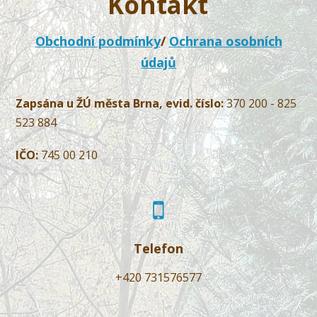
Kontakt
Obchodní podmínky
/
Ochrana osobních
údajů
Zapsána u ŽÚ města Brna, evid. číslo:
370 200 - 825
523 884
IČO:
745 00 210
Telefon
+420 731576577