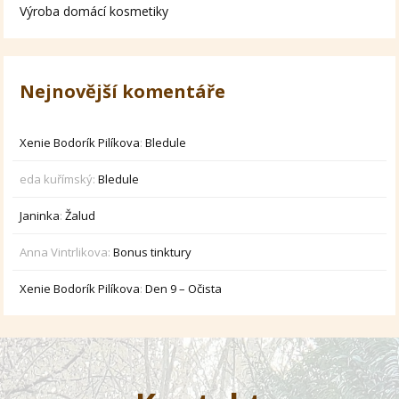
Výroba domácí kosmetiky
Nejnovější komentáře
Xenie Bodorík Pilíkova
:
Bledule
eda kuřímský
:
Bledule
Janinka
:
Žalud
Anna Vintrlikova
:
Bonus tinktury
Xenie Bodorík Pilíkova
:
Den 9 – Očista