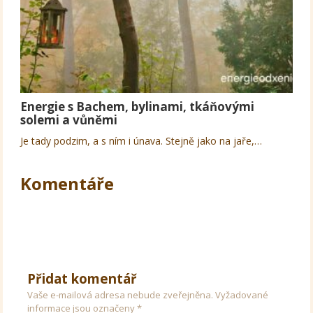
Energie s Bachem, bylinami, tkáňovými
solemi a vůněmi
Je tady podzim, a s ním i únava. Stejně jako na jaře,…
Komentáře
Přidat komentář
Vaše e-mailová adresa nebude zveřejněna.
Vyžadované
informace jsou označeny
*