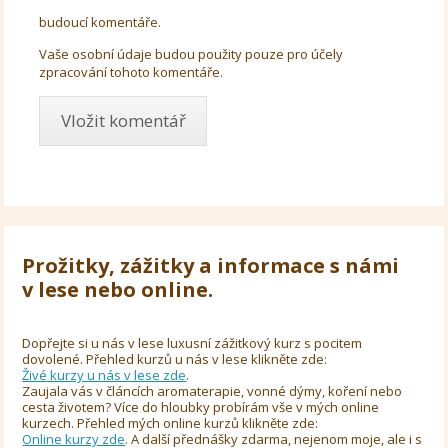
budoucí komentáře.
Vaše osobní údaje budou použity pouze pro účely
zpracování tohoto komentáře.
Prožitky, zážitky a informace s námi
v lese nebo online.
Dopřejte si u nás v lese luxusní zážitkový kurz s pocitem
dovolené. Přehled kurzů u nás v lese klikněte zde:
Živé kurzy u nás v lese zde
.
Zaujala vás v článcích aromaterapie, vonné dýmy, koření nebo
cesta životem? Více do hloubky probírám vše v mých online
kurzech. Přehled mých online kurzů klikněte zde:
Online kurzy zde
. A další přednášky zdarma, nejenom moje, ale i s