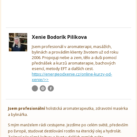
Xenie Bodorík Pilíkova
Jsem profesionál v aromaterapii, masážích,
bylinách a provádím klienty životem už od roku
2006. Propojuji nebe a zem, tělo a duši pomocí
přednášek a kurzů aromaterapie, bachových
esencí, metody EFT a dalších cest.
https://energieodxenie.cz/online-kurzy-od-
xenie/>>
Jsem
profesionální
holistická aromaterapeutka, zdravotní masérka
a bylinářka.
S mým manželem rádi cestujeme. Jezdíme po celém světě, především
po Evropě, studovat destilování rostlin na éterický olej a hydrolát.