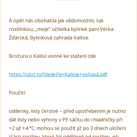
A opět nás obohatila jak vědomostmi, tak
rostlinkou, „moje“ učitelka bylinek paní Věrka
Žďárská, Bylinková zahrada Valtice.
Brožura o Kalísii vonné ke stažení zde:
https://uloz.to/hledej?q=Kalisie+voňavá.pdf
Použití:
oddenky, listy čerstvé – před upotřebením je nutno
dát listy nebo výhony v PE sáčku do chladničky při
+2 až +4 °C; mohou se použít již po 3 dnech uložení
(části rostliny, které žijí odděleně od rostliny, při