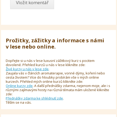
Prožitky, zážitky a informace s námi
v lese nebo online.
Dopřejte si u nás v lese luxusní zážitkový kurz s pocitem
dovolené. Přehled kurzů u nás v lese klikněte zde:
Živé kurzy u nás v lese zde
.
Zaujala vás v článcích aromaterapie, vonné dýmy, koření nebo
cesta životem? Více do hloubky probírám vše v mých online
kurzech. Přehled mých online kurzů klikněte zde:
Online kurzy zde
. A další přednášky zdarma, nejenom moje, ale i s
různými zajímavými hosty na různá témata mám uložené klikněte
zde:
Přednášky zdarma ke shlédnutí zde
.
Těším se na vás.