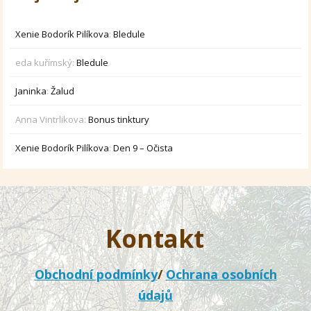
Xenie Bodorík Pilíkova
:
Bledule
eda kuřímský
:
Bledule
Janinka
:
Žalud
Anna Vintrlikova
:
Bonus tinktury
Xenie Bodorík Pilíkova
:
Den 9 – Očista
Kontakt
Obchodní podmínky
/
Ochrana osobních
údajů