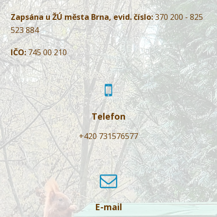
Zapsána u ŽÚ města Brna, evid. číslo:
370 200 - 825
523 884
IČO:
745 00 210
Telefon
+420 731576577
E-mail