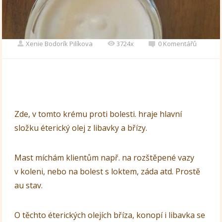
Xenie Bodorík Pilíkova
3724x
0 Komentářů
Zde, v tomto krému proti bolesti. hraje hlavní
složku éterický olej z libavky a břízy.
Mast míchám klientům např. na rozštěpené vazy
v koleni, nebo na bolest s loktem, záda atd. Prostě
au stav.
O těchto éterických olejích bříza, konopí i libavka se