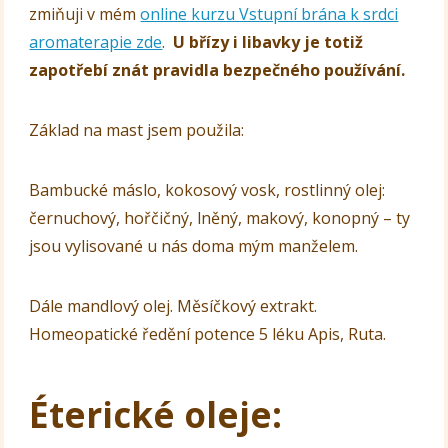
zmiňuji v mém
online kurzu Vstupní brána k srdci
aromaterapie zde
.
U břízy i libavky je totiž
zapotřebí znát pravidla bezpečného používání.
Základ na mast jsem použila:
Bambucké máslo, kokosový vosk, rostlinný olej:
černuchový, hořčičný, lněný, makový, konopný – ty
jsou vylisované u nás doma mým manželem.
Dále mandlový olej. Měsíčkový extrakt.
Homeopatické ředění potence 5 léku Apis, Ruta.
Éterické oleje: