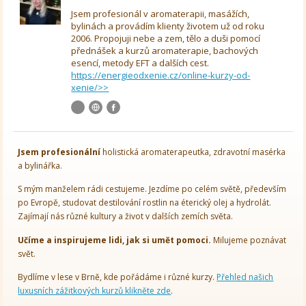
Jsem profesionál v aromaterapii, masážích,
bylinách a provádím klienty životem už od roku
2006. Propojuji nebe a zem, tělo a duši pomocí
přednášek a kurzů aromaterapie, bachových
esencí, metody EFT a dalších cest.
https://energieodxenie.cz/online-kurzy-od-
xenie/>>
Jsem
profesionální
holistická aromaterapeutka, zdravotní masérka
a bylinářka.
S mým manželem rádi cestujeme. Jezdíme po celém světě, především
po Evropě, studovat destilování rostlin na éterický olej a hydrolát.
Zajímají nás různé kultury a život v dalších zemích světa.
Učíme a inspirujeme lidi, jak si umět pomoci.
Milujeme poznávat
svět.
Bydlíme v lese v Brně, kde pořádáme i různé kurzy.
Přehled našich
luxusních zážitkových kurzů klikněte zde
.