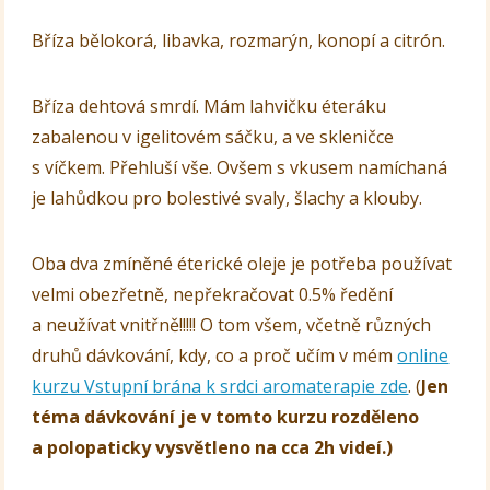
Bříza bělokorá, libavka, rozmarýn, konopí a citrón.
Bříza dehtová smrdí. Mám lahvičku éteráku
zabalenou v igelitovém sáčku, a ve skleničce
s víčkem. Přehluší vše. Ovšem s vkusem namíchaná
je lahůdkou pro bolestivé svaly, šlachy a klouby.
Oba dva zmíněné éterické oleje je potřeba používat
velmi obezřetně, nepřekračovat 0.5% ředění
a neužívat vnitřně!!!!! O tom všem, včetně různých
druhů dávkování, kdy, co a proč učím v mém
online
kurzu Vstupní brána k srdci aromaterapie zde
. (
Jen
téma dávkování je v tomto kurzu rozděleno
a polopaticky vysvětleno na cca 2h videí.)