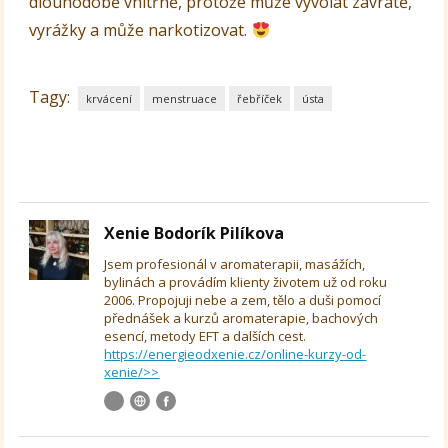
dlouhodobě vnitřně, protože může vyvolat závratě,
vyrážky a může narkotizovat.
Tagy:
krvácení
menstruace
řebříček
ústa
Xenie Bodorík Pilíkova
Jsem profesionál v aromaterapii, masážích,
bylinách a provádím klienty životem už od roku
2006. Propojuji nebe a zem, tělo a duši pomocí
přednášek a kurzů aromaterapie, bachových
esencí, metody EFT a dalších cest.
https://energieodxenie.cz/online-kurzy-od-
xenie/>>