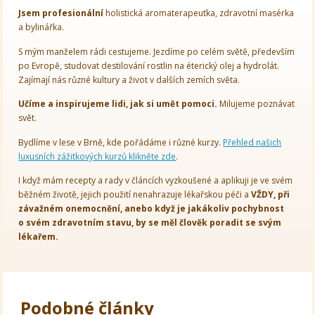
Jsem
profesionální
holistická aromaterapeutka, zdravotní masérka
a bylinářka.
S mým manželem rádi cestujeme. Jezdíme po celém světě, především
po Evropě, studovat destilování rostlin na éterický olej a hydrolát.
Zajímají nás různé kultury a život v dalších zemích světa.
Učíme a inspirujeme lidi, jak si umět pomoci.
Milujeme poznávat
svět.
Bydlíme v lese v Brně, kde pořádáme i různé kurzy.
Přehled našich
luxusních zážitkových kurzů klikněte zde
.
I když mám recepty a rady v článcích vyzkoušené a aplikuji je ve svém
běžném životě, jejich použití nenahrazuje lékařskou péči a
VŽDY, při
závažném onemocnění, anebo když je jakákoliv pochybnost
o svém zdravotním stavu, by se měl člověk poradit se svým
lékařem.
Podobné články