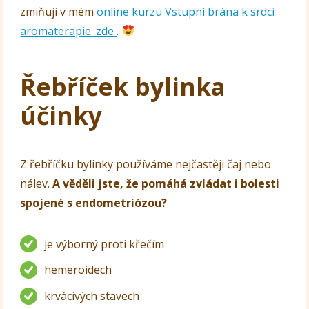
zmiňuji v mém
online kurzu Vstupní brána k srdci
aromaterapie. zde
.
Řebříček bylinka
účinky
Z řebříčku bylinky používáme nejčastěji čaj nebo
nálev.
A věděli jste, že pomáhá zvládat i bolesti
spojené s endometriózou?
je výborný proti křečím
hemeroidech
krvácivých stavech