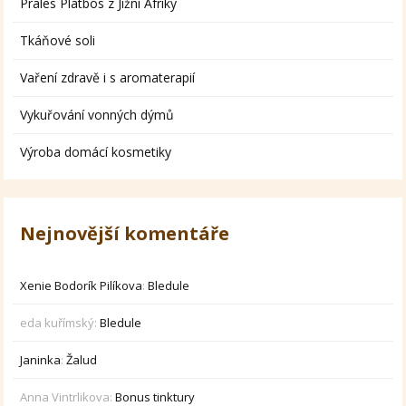
Prales Platbos z Jižní Afriky
Tkáňové soli
Vaření zdravě i s aromaterapií
Vykuřování vonných dýmů
Výroba domácí kosmetiky
Nejnovější komentáře
Xenie Bodorík Pilíkova
:
Bledule
eda kuřímský
:
Bledule
Janinka
:
Žalud
Anna Vintrlikova
:
Bonus tinktury