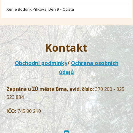
Xenie Bodorík Pilíkova
:
Den 9 – Očista
Kontakt
Obchodní podmínky
/
Ochrana osobních
údajů
Zapsána u ŽÚ města Brna, evid. číslo:
370 200 - 825
523 884
IČO:
745 00 210