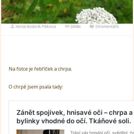
Xenie Bodorík Pilíkova
2608x
0 Komentářů
Na fotce je řebříček a chrpa.
O chrpě jsem psala tady: