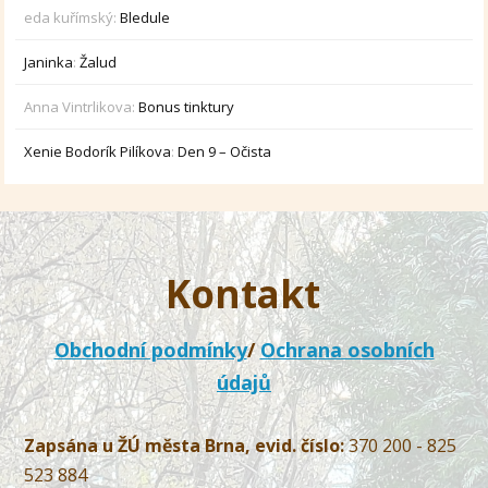
eda kuřímský
:
Bledule
Janinka
:
Žalud
Anna Vintrlikova
:
Bonus tinktury
Xenie Bodorík Pilíkova
:
Den 9 – Očista
Kontakt
Obchodní podmínky
/
Ochrana osobních
údajů
Zapsána u ŽÚ města Brna, evid. číslo:
370 200 - 825
523 884