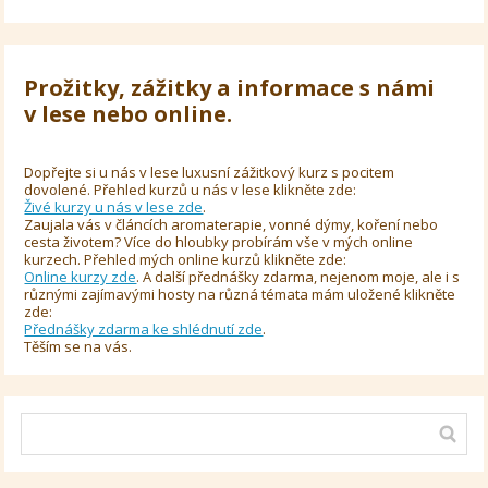
Prožitky, zážitky a informace s námi
v lese nebo online.
Dopřejte si u nás v lese luxusní zážitkový kurz s pocitem
dovolené. Přehled kurzů u nás v lese klikněte zde:
Živé kurzy u nás v lese zde
.
Zaujala vás v článcích aromaterapie, vonné dýmy, koření nebo
cesta životem? Více do hloubky probírám vše v mých online
kurzech. Přehled mých online kurzů klikněte zde:
Online kurzy zde
. A další přednášky zdarma, nejenom moje, ale i s
různými zajímavými hosty na různá témata mám uložené klikněte
zde:
Přednášky zdarma ke shlédnutí zde
.
Těším se na vás.