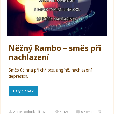
Něžný Rambo – směs při
nachlazení
Směs účinná při chřipce, angíně, nachlazení,
depresích.
Celý článek
Xenie Bodorík Pilíkova
4212x
0
Komentářů