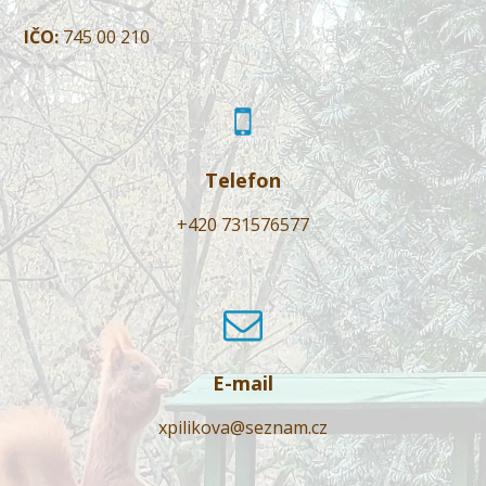
IČO:
745 00 210
Telefon
+420 731576577
E-mail
xpilikova@seznam.cz