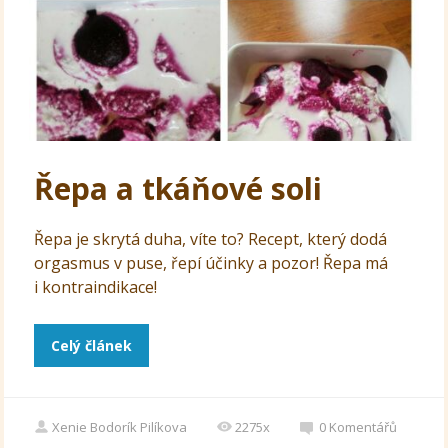
Řepa a tkáňové soli
Řepa je skrytá duha, víte to? Recept, který dodá
orgasmus v puse, řepí účinky a pozor! Řepa má
i kontraindikace!
Celý článek
Xenie Bodorík Pilíkova
2275x
0
Komentářů