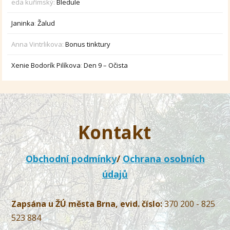
eda kuřímský
:
Bledule
Janinka
:
Žalud
Anna Vintrlikova
:
Bonus tinktury
Xenie Bodorík Pilíkova
:
Den 9 – Očista
Kontakt
Obchodní podmínky
/
Ochrana osobních
údajů
Zapsána u ŽÚ města Brna, evid. číslo:
370 200 - 825
523 884