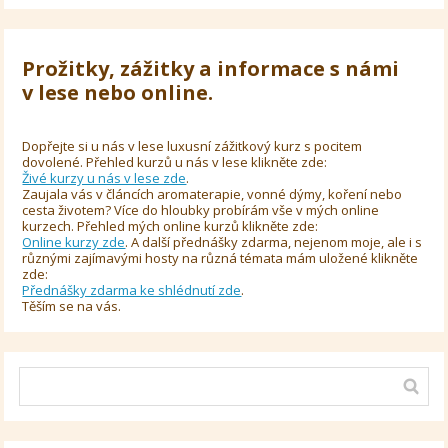
Prožitky, zážitky a informace s námi
v lese nebo online.
Dopřejte si u nás v lese luxusní zážitkový kurz s pocitem
dovolené. Přehled kurzů u nás v lese klikněte zde:
Živé kurzy u nás v lese zde
.
Zaujala vás v článcích aromaterapie, vonné dýmy, koření nebo
cesta životem? Více do hloubky probírám vše v mých online
kurzech. Přehled mých online kurzů klikněte zde:
Online kurzy zde
. A další přednášky zdarma, nejenom moje, ale i s
různými zajímavými hosty na různá témata mám uložené klikněte
zde:
Přednášky zdarma ke shlédnutí zde
.
Těším se na vás.