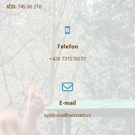
IČO:
745 00 210
Telefon
+420 731576577
E-mail
xpilikova@seznam.cz