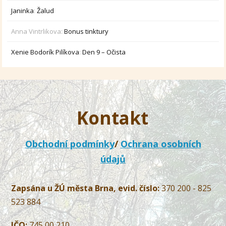
Janinka
:
Žalud
Anna Vintrlikova
:
Bonus tinktury
Xenie Bodorík Pilíkova
:
Den 9 – Očista
Kontakt
Obchodní podmínky
/
Ochrana osobních
údajů
Zapsána u ŽÚ města Brna, evid. číslo:
370 200 - 825
523 884
IČO:
745 00 210