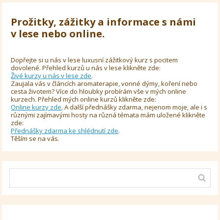
Prožitky, zážitky a informace s námi
v lese nebo online.
Dopřejte si u nás v lese luxusní zážitkový kurz s pocitem
dovolené. Přehled kurzů u nás v lese klikněte zde:
Živé kurzy u nás v lese zde
.
Zaujala vás v článcích aromaterapie, vonné dýmy, koření nebo
cesta životem? Více do hloubky probírám vše v mých online
kurzech. Přehled mých online kurzů klikněte zde:
Online kurzy zde
. A další přednášky zdarma, nejenom moje, ale i s
různými zajímavými hosty na různá témata mám uložené klikněte
zde:
Přednášky zdarma ke shlédnutí zde
.
Těším se na vás.