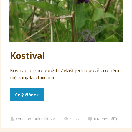
Kostival
Kostival a jeho použití. Zvlášť jedna pověra o něm
mě zaujala. chiiichiiii
Celý článek
Xenie Bodorík Pilíkova
2932x
0
Komentářů