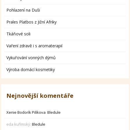
Pohlazení na Duši
Prales Platbos z Jižní Afriky
Tkáňové soli
Vaření zdravě i s aromaterapií
Vykuřování vonných dýmů
Výroba domácí kosmetiky
Nejnovější komentáře
Xenie Bodorík Pilíkova
:
Bledule
eda kuřímský
:
Bledule