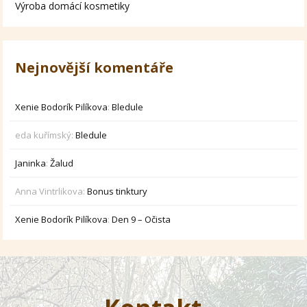
Výroba domácí kosmetiky
Nejnovější komentáře
Xenie Bodorík Pilíkova
:
Bledule
eda kuřímský
:
Bledule
Janinka
:
Žalud
Anna Vintrlikova
:
Bonus tinktury
Xenie Bodorík Pilíkova
:
Den 9 – Očista