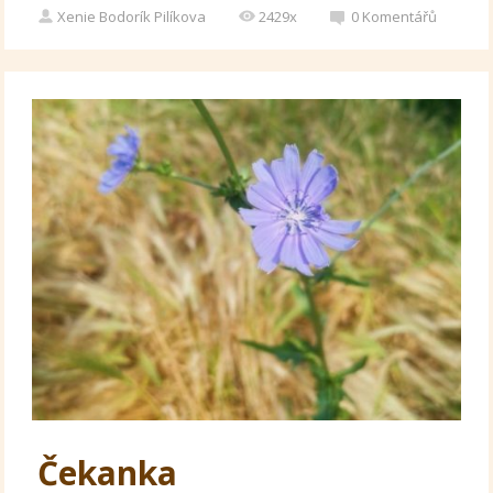
Xenie Bodorík Pilíkova
2429x
0
Komentářů
Čekanka