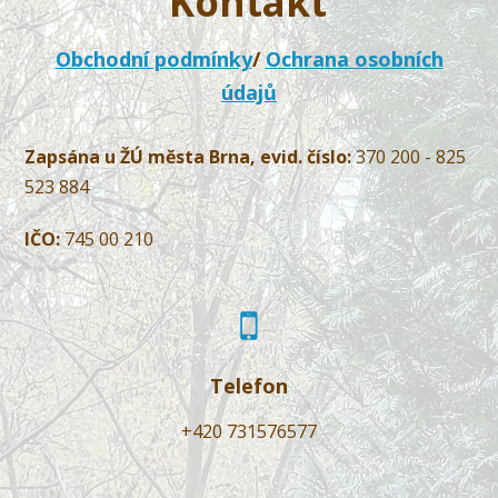
Kontakt
Obchodní podmínky
/
Ochrana osobních
údajů
Zapsána u ŽÚ města Brna, evid. číslo:
370 200 - 825
523 884
IČO:
745 00 210
Telefon
+420 731576577