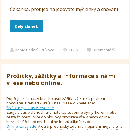
Čekanka, protijed na jedovaté myšlenky a chování.
Celý článek
Xenie Bodorík Pilíkova
3179x
0
Komentářů
Prožitky, zážitky a informace s námi
v lese nebo online.
Dopřejte si u nás v lese luxusní zážitkový kurz s pocitem
dovolené. Přehled kurzů u nás v lese klikněte zde:
Živé kurzy u nás v lese zde
.
Zaujala vás v článcích aromaterapie, vonné dýmy, koření nebo
cesta životem? Více do hloubky probírám vše v mých online
kurzech. Přehled mých online kurzů klikněte zde:
Online kurzy zde
. A další přednášky zdarma, nejenom moje, ale i s