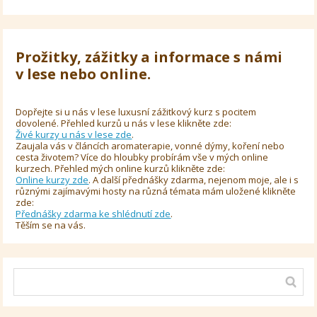
Prožitky, zážitky a informace s námi
v lese nebo online.
Dopřejte si u nás v lese luxusní zážitkový kurz s pocitem
dovolené. Přehled kurzů u nás v lese klikněte zde:
Živé kurzy u nás v lese zde
.
Zaujala vás v článcích aromaterapie, vonné dýmy, koření nebo
cesta životem? Více do hloubky probírám vše v mých online
kurzech. Přehled mých online kurzů klikněte zde:
Online kurzy zde
. A další přednášky zdarma, nejenom moje, ale i s
různými zajímavými hosty na různá témata mám uložené klikněte
zde:
Přednášky zdarma ke shlédnutí zde
.
Těším se na vás.