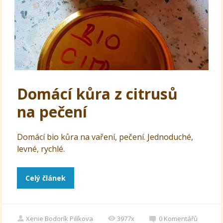
Domácí kůra z citrusů
na pečení
Domácí bio kůra na vaření, pečení. Jednoduché,
levné, rychlé.
Celý článek
Xenie Bodorík Pilíkova
3977x
0
Komentářů