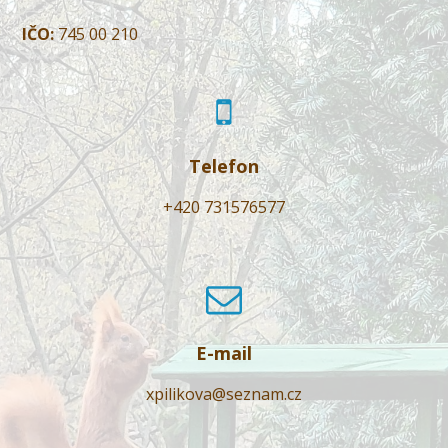
IČO:
745 00 210
Telefon
+420 731576577
E-mail
xpilikova@seznam.cz