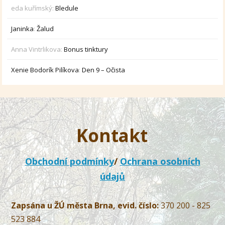
eda kuřímský
:
Bledule
Janinka
:
Žalud
Anna Vintrlikova
:
Bonus tinktury
Xenie Bodorík Pilíkova
:
Den 9 – Očista
Kontakt
Obchodní podmínky
/
Ochrana osobních
údajů
Zapsána u ŽÚ města Brna, evid. číslo:
370 200 - 825
523 884